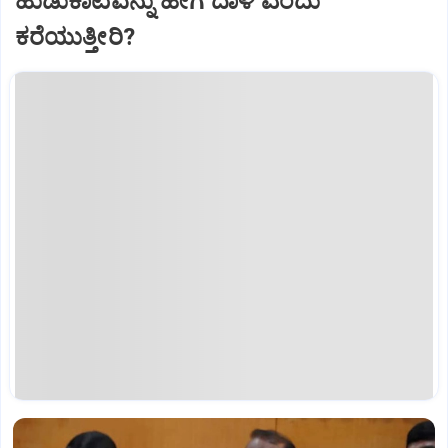
ಹುಡುಕಾಟವನ್ನು ಹೇಗೆ ದಾಳಿ ಎಂದು
ಕರೆಯುತ್ತೀರಿ?