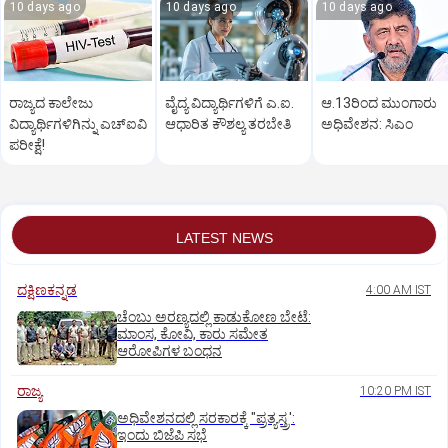
10 days ago
10 days ago
10 days ago
ರಾಜ್ಯದ ಕಾಲೇಜು
ವೈದ್ಯ ವಿದ್ಯಾರ್ಥಿಗಳಿಗೆ ಎ.ಐ.
ಆ.13ರಿಂದ ಮುಂಗಾರು
ವಿದ್ಯಾರ್ಥಿಗಳಿಗಿನ್ನು ಎಚ್‌ಐವಿ
ಆಧಾರಿತ ಕೌಶಲ್ಯ ತರಬೇತಿ
ಅಧಿವೇಶನ: ಸಿಎಂ
ಪರೀಕ್ಷೆ!
LATEST NEWS
ದಕ್ಷಿಣಕನ್ನಡ
4:00 AM IST
ಚೆಂಬು ಅರಣ್ಯದಲ್ಲಿ ಕಾಡುಕೋಣ ಬೇಟೆ:
ಮಾಂಸ, ಕೋವಿ, ಕಾರು ಸಮೇತ
ಆರೋಪಿಗಳ ಬಂಧನ
ರಾಜ್ಯ
10:20 PM IST
ಅಧಿವೇಶನದಲ್ಲಿ ಸರಕಾರಕ್ಕೆ "ಪ್ರತ್ಯಸ್ತ್ರ':
ಇಂದು ಬಿಜೆಪಿ ಸಭೆ