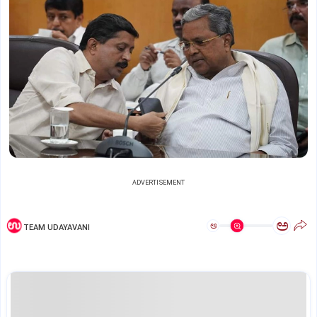
ADVERTISEMENT
ಅ
ಅ
TEAM UDAYAVANI