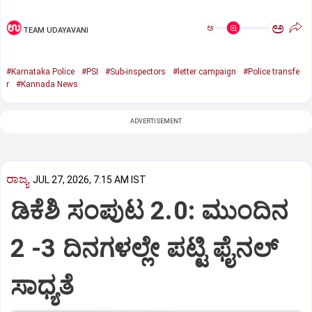
ಅ
ಅ
TEAM UDAYAVANI
#Karnataka Police
#PSI
#Sub-inspectors
#letter campaign
#Police transfe
r
#Kannada News
ADVERTISEMENT
ರಾಜ್ಯ
JUL 27, 2026, 7:15 AM IST
ಡಿಕೆಶಿ ಸಂಪುಟ 2.0: ಮುಂದಿನ
2 -3 ದಿನಗಳಲ್ಲೇ ಪಟ್ಟಿ ಫೈನಲ್‌
ಸಾಧ್ಯತೆ