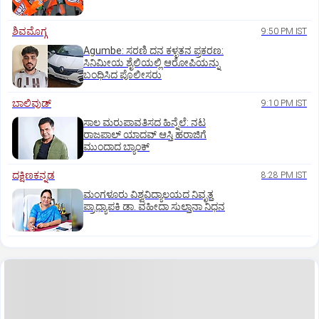
ಶಿವಮೊಗ್ಗ
9:50 PM IST
Agumbe: ಸರಣಿ ದನ ಕಳ್ಳತನ ಪ್ರಕರಣ:
ಸಿನಿಮೀಯ ಶೈಲಿಯಲ್ಲಿ ಆರೋಪಿಯನ್ನು
ಬಂಧಿಸಿದ ಪೊಲೀಸರು
ಬಾಲಿವುಡ್‌
9:10 PM IST
ಸಾಲ ಮರುಪಾವತಿಸದ ಹಿನ್ನೆಲೆ: ನಟ
ರಾಜಪಾಲ್ ಯಾದವ್‌ ಆಸ್ತಿ ಹರಾಜಿಗೆ
ಮುಂದಾದ ಬ್ಯಾಂಕ್
ದಕ್ಷಿಣಕನ್ನಡ
8:28 PM IST
ಮಂಗಳೂರು ವಿಶ್ವವಿದ್ಯಾಲಯದ ನಿವೃತ್ತ
ಪ್ರಾಧ್ಯಾಪಕಿ ಡಾ. ವಹೀದಾ ಸುಲ್ತಾನಾ ನಿಧನ