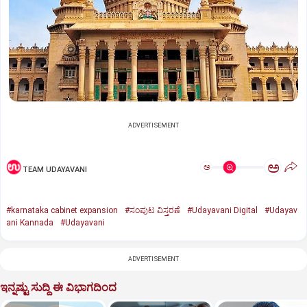
ADVERTISEMENT
ಅ
ಅ
TEAM UDAYAVANI
#karnataka cabinet expansion
#ಸಂಪುಟ ವಿಸ್ತರಣೆ
#Udayavani Digital
#Udayav
ani Kannada
#Udayavani
ADVERTISEMENT
ಇನ್ನಷ್ಟು ಸುದ್ದಿ ಈ ವಿಭಾಗದಿಂದ