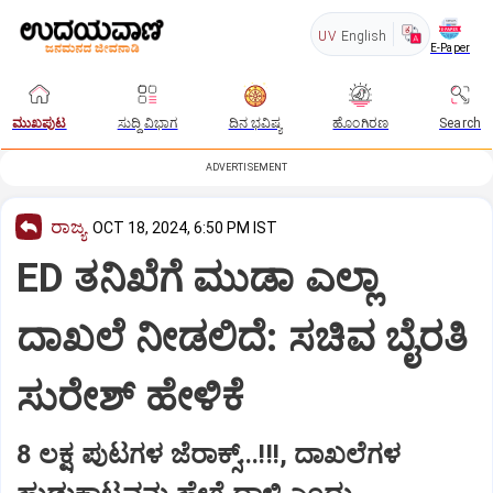
UV
English
E-Paper
ಮುಖಪುಟ
ಸುದ್ದಿ ವಿಭಾಗ
ದಿನ ಭವಿಷ್ಯ
ಹೊಂಗಿರಣ
Search
ADVERTISEMENT
ರಾಜ್ಯ
OCT 18, 2024, 6:50 PM IST
ED ತನಿಖೆಗೆ ಮುಡಾ ಎಲ್ಲಾ
ದಾಖಲೆ ನೀಡಲಿದೆ: ಸಚಿವ ಬೈರತಿ
ಸುರೇಶ್ ಹೇಳಿಕೆ
8 ಲಕ್ಷ ಪುಟಗಳ ಜೆರಾಕ್ಸ್...!!!, ದಾಖಲೆಗಳ