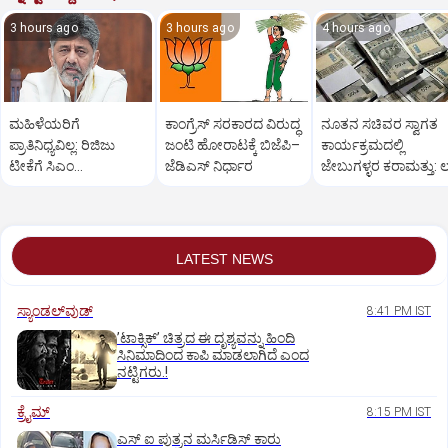
3 hours ago
3 hours ago
4 hours ago
ಮಹಿಳೆಯರಿಗೆ
ಕಾಂಗ್ರೆಸ್‌ ಸರಕಾರದ ವಿರುದ್ಧ
ನೂತನ ಸಚಿವರ ಸ್ವಾಗತ
ಪ್ರಾತಿನಿಧ್ಯವಿಲ್ಲ: ರಿಜಿಜು
ಜಂಟಿ ಹೋರಾಟಕ್ಕೆ ಬಿಜೆಪಿ–
ಕಾರ್ಯಕ್ರಮದಲ್ಲಿ
ಟೀಕೆಗೆ ಸಿಎಂ
ಜೆಡಿಎಸ್‌ ನಿರ್ಧಾರ
ಜೇಬುಗಳ್ಳರ ಕರಾಮತ್ತು: ಲಕ
ಡಿ.ಕೆ.ಶಿವಕುಮಾರ್
ರೂ.ಕಳೆದುಕೊಂಡ ರೈತ
ತಿರುಗೇಟು
LATEST NEWS
ಸ್ಯಾಂಡಲ್‌ವುಡ್‌
8:41 PM IST
ʼಟಾಕ್ಸಿಕ್‌ʼ ಚಿತ್ರದ ಈ ದೃಶ್ಯವನ್ನು ಹಿಂದಿ
ಸಿನಿಮಾದಿಂದ ಕಾಪಿ ಮಾಡಲಾಗಿದೆ ಎಂದ
ನಟ್ಟಿಗರು.!
ಕ್ರೈಮ್
8:15 PM IST
ಎಸ್ ಐ ಪುತ್ರನ ಮರ್ಸಿಡಿಸ್‌ ಕಾರು