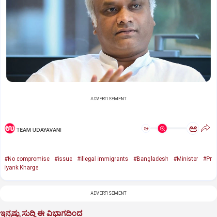
ADVERTISEMENT
ಅ
ಅ
TEAM UDAYAVANI
#No compromise
#issue
#illegal immigrants
#Bangladesh
#Minister
#Pr
iyank Kharge
ADVERTISEMENT
ಇನ್ನಷ್ಟು ಸುದ್ದಿ ಈ ವಿಭಾಗದಿಂದ