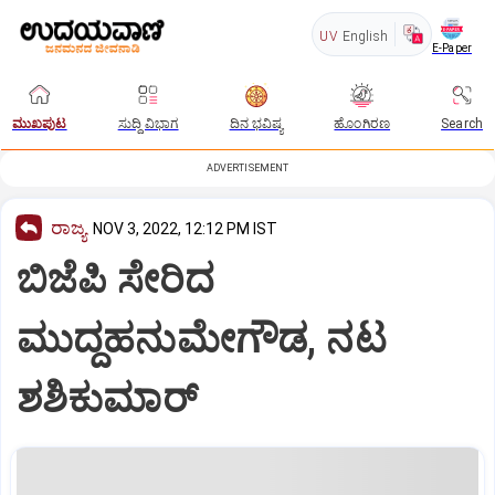
UV
English
E-Paper
ಮುಖಪುಟ
ಸುದ್ದಿ ವಿಭಾಗ
ದಿನ ಭವಿಷ್ಯ
ಹೊಂಗಿರಣ
Search
ADVERTISEMENT
ರಾಜ್ಯ
NOV 3, 2022, 12:12 PM IST
ಬಿಜೆಪಿ ಸೇರಿದ
ಮುದ್ದಹನುಮೇಗೌಡ, ನಟ
ಶಶಿಕುಮಾರ್