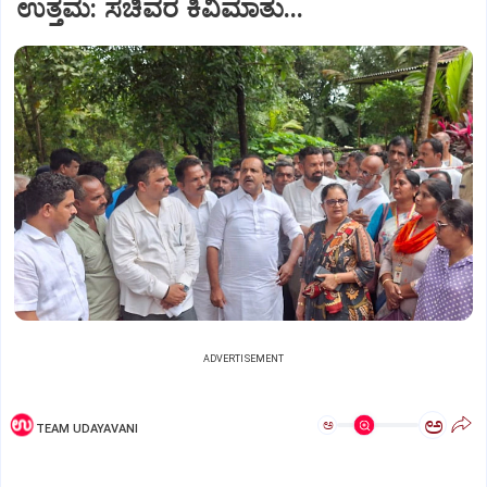
ಉತ್ತಮ: ಸಚಿವರ ಕಿವಿಮಾತು...
ADVERTISEMENT
ಅ
ಅ
TEAM UDAYAVANI