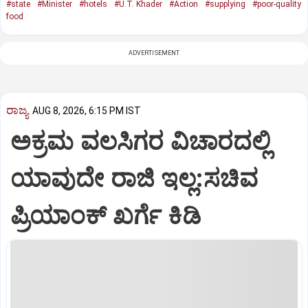
#state
#Minister
#hotels
#U.T. Khader
#Action
#supplying
#poor-quality
food
ADVERTISEMENT
ರಾಜ್ಯ
AUG 8, 2026, 6:15 PM IST
ಅಕ್ರಮ ವಲಸಿಗರ ವಿಚಾರದಲ್ಲಿ
ಯಾವುದೇ ರಾಜಿ ಇಲ್ಲ:ಸಚಿವ
ಪ್ರಿಯಾಂಕ್ ಖರ್ಗೆ ಕಿಡಿ