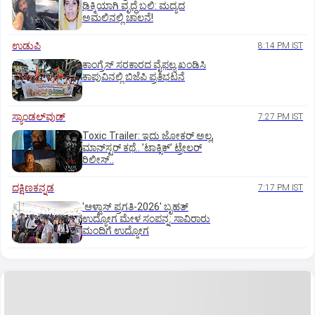
ಢಿಕ್ಕಿಯಾಗಿ ವೃದ್ಧೆ ಬಲಿ: ಮದ್ಯದ
ಅಮಲಿನಲ್ಲಿ ಚಾಲನೆ!
ಉಡುಪಿ
8:14 PM IST
ಕಾಂಗ್ರೆಸ್ ಸರಕಾರದ ವೈಫಲ್ಯ ಖಂಡಿಸಿ
ಕಾಪುವಿನಲ್ಲಿ ಬಿಜೆಪಿ ಪ್ರತಿಭಟನೆ
ಸ್ಯಾಂಡಲ್‌ವುಡ್‌
7:27 PM IST
Toxic Trailer: ಇದು ಜೋಕರ್‌ ಅಲ್ಲ,
ಮಾನ್‌ಸ್ಟರ್‌ ಕಥೆ.. ʼಟಾಕ್ಸಿಕ್‌ʼ ಟ್ರೇಲರ್‌
ರಿಲೀಸ್..
ದಕ್ಷಿಣಕನ್ನಡ
7:17 PM IST
'ಆಳ್ವಾಸ್‌ ಪ್ರಗತಿ-2026' ಬೃಹತ್
ಉದ್ಯೋಗ ಮೇಳ ಸಂಪನ್ನ: ಸಾವಿರಾರು
ಮಂದಿಗೆ ಉದ್ಯೋಗ