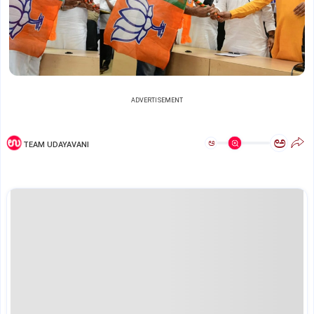
ADVERTISEMENT
ಅ
ಅ
TEAM UDAYAVANI