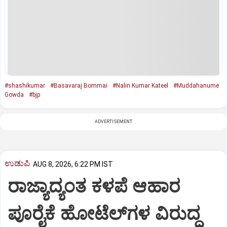
#shashikumar
#Basavaraj Bommai
#Nalin Kumar Kateel
#Muddahanume
Gowda
#bjp
ADVERTISEMENT
ಉಡುಪಿ
AUG 8, 2026, 6:22 PM IST
ರಾಜ್ಯಾದ್ಯಂತ ಕಳಪೆ ಆಹಾರ
ಪೂರೈಕೆ ಹೋಟೆಲ್‌ಗಳ ವಿರುದ್ಧ