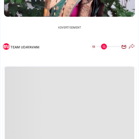
ADVERTISEMENT
ಅ
ಅ
TEAM UDAYAVANI