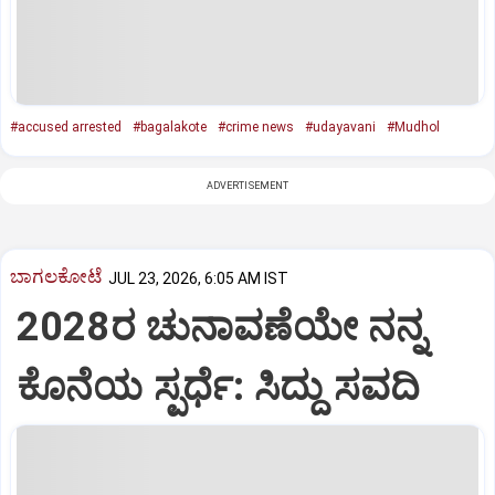
#accused arrested
#bagalakote
#crime news
#udayavani
#Mudhol
ADVERTISEMENT
ಬಾಗಲಕೋಟೆ
JUL 23, 2026, 6:05 AM IST
2028ರ ಚುನಾವಣೆಯೇ ನನ್ನ
ಕೊನೆಯ ಸ್ಪರ್ಧೆ: ಸಿದ್ದು ಸವದಿ