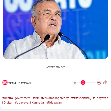
ADVERTISEMENT
ಅ
ಅ
TEAM UDAYAVANI
#Central government
#Minister Ramalingareddy
#ರಾಮಲಿಂಗಾರೆಡ್ಡಿ
#Udayavan
i Digital
#Udayavani Kannada
#Udayavani