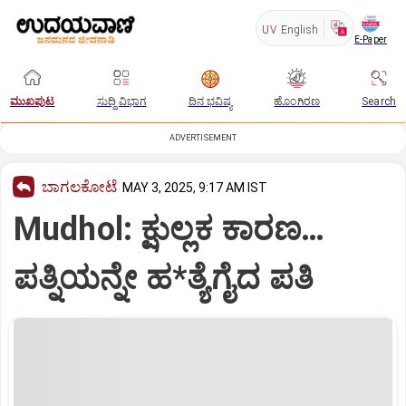
UV
English
E-Paper
ಮುಖಪುಟ
ಸುದ್ದಿ ವಿಭಾಗ
ದಿನ ಭವಿಷ್ಯ
ಹೊಂಗಿರಣ
Search
ADVERTISEMENT
ಬಾಗಲಕೋಟೆ
MAY 3, 2025, 9:17 AM IST
Mudhol: ಕ್ಷುಲ್ಲಕ‌ ಕಾರಣ…
ಪತ್ನಿಯನ್ನೇ ಹ*ತ್ಯೆಗೈದ ಪತಿ