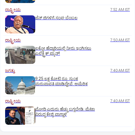
ರಾಷ್ಟ್ರೀಯ
7:52 AM IST
ಜೆನ್‌ ಜಿಗಳಿಗೆ ಸಂಘ ಬೆಂಬಲ
ರಾಷ್ಟ್ರೀಯ
7:50 AM IST
ಲಕ್ನೋ ಹೆದ್ದಾರಿಯಲ್ಲಿ ನೀರು ಇಂಗಿಸಲು
ಎಲೆಕ್ಟ್ರಿಕ್‌ ಫ್ಯಾನ್‌!
ಜಗತ್ತು
7:40 AM IST
9.25 ಲಕ್ಷ ಕೋಟಿ ರೂ. ಸುಂಕ
ಮರುಪಾವತಿ ಮಾಡಿದ್ದೇವೆ: ಅಮೆರಿಕ
ರಾಷ್ಟ್ರೀಯ
7:40 AM IST
ಮೋದಿ ಎದುರು ಹೆಚ್ಚು ಬಗ್ಗಬೇಡಿ: ಮೆಟಾ
ವಿರುದ್ಧ ಕೇಜ್ರಿ ವಾಗ್ದಾಳಿ