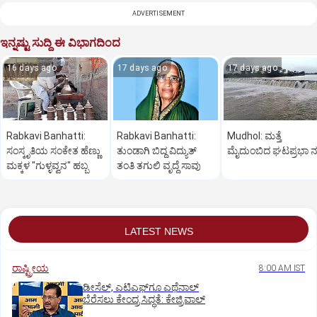
ADVERTISEMENT
ಇನ್ನಷ್ಟು ಸುದ್ದಿ ಈ ವಿಭಾಗದಿಂದ
16 days ago
17 days ago
17 days ago
Rabkavi Banhatti:
Rabkavi Banhatti:
Mudhol: ಮತ್ತೆ
ಸಂಸ್ಕೃತಿಯ ಸಂಕೇತ ಹೆಣ್ಣು
ತುಂಡಾಗಿ ಬಿದ್ದ ವಿದ್ಯುತ್
ಮೈದುಂಬಿದ ಘಟಪ್ರಭಾ ನ
ಮಕ್ಕಳ "ಗುಳ್ಳವ್ವನ" ಹಬ್ಬ
ತಂತಿ ತಗುಲಿ ವೃದ್ಧೆ ಸಾವು
LATEST NEWS
ರಾಷ್ಟ್ರೀಯ
8:00 AM IST
ಡೀಸೆಲ್‌, ಎಟಿಎಫ್‌ಗೂ ಎಥೆನಾಲ್‌
ಬೆರೆಸಲು ಕೇಂದ್ರ ಸಿದ್ಧತೆ: ಕೇಜ್ರಿವಾಲ್‌