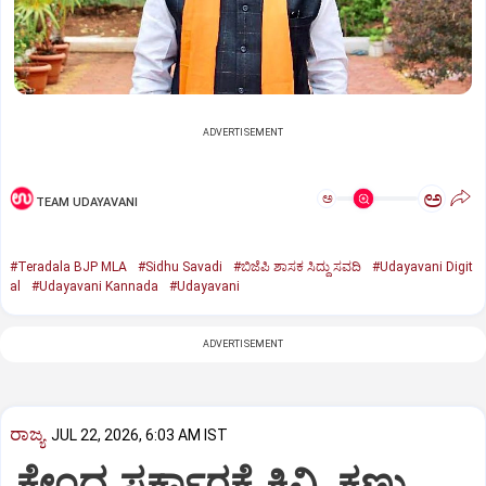
ADVERTISEMENT
ಅ
ಅ
TEAM UDAYAVANI
#Teradala BJP MLA
#Sidhu Savadi
#ಬಿಜೆಪಿ ಶಾಸಕ ಸಿದ್ದು ಸವದಿ
#Udayavani Digit
al
#Udayavani Kannada
#Udayavani
ADVERTISEMENT
ರಾಜ್ಯ
JUL 22, 2026, 6:03 AM IST
ಕೇಂದ್ರ ಸರ್ಕಾರಕ್ಕೆ ಕಿವಿ, ಕಣ್ಣು