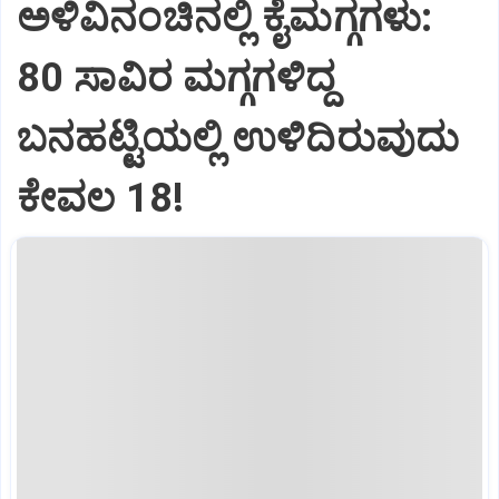
ಅಳಿವಿನಂಚಿನಲ್ಲಿ ಕೈಮಗ್ಗಗಳು:
80 ಸಾವಿರ ಮಗ್ಗಗಳಿದ್ದ
ಬನಹಟ್ಟಿಯಲ್ಲಿ ಉಳಿದಿರುವುದು
ಕೇವಲ 18!