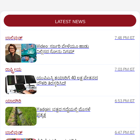
LATEST NEWS
ಬಾಲಿವುಡ್‌
7:48 PM IST
‌Video: ಸರ್ಜರಿ ವೇಳೆಯೂ ಹಾಡು
ನಿಲ್ಲಿಸದ ಸೋನು ನಿಗಮ್
ರಾಷ್ಟ್ರೀಯ
7:03 PM IST
ಯುಪಿಎಸ್ಸಿ ತಯಾರಿಗೆ 40 ಲಕ್ಷ ವೇತನದ
ನೌಕರಿ ತಿರಸ್ಕರಿಸಿದ!
ಯಾದಗಿರಿ
6:53 PM IST
Yadgiri: ಭತ್ತದ ಗದ್ದೆಯಲ್ಲಿ ಮೊಸಳೆ
ಪ್ರತ್ಯಕ್ಷ
ಬಾಲಿವುಡ್‌
6:47 PM IST