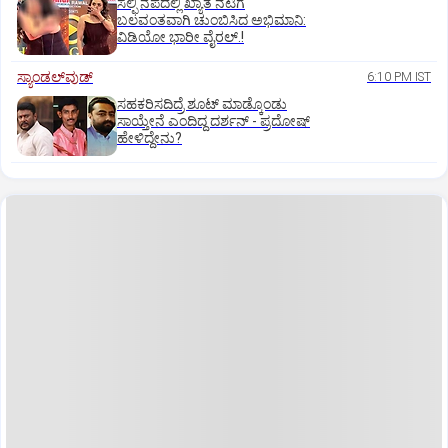
ಸೆಲ್ಫಿ ನೆಪದಲ್ಲಿ ಖ್ಯಾತ ನಟಿಗೆ
ಬಲವಂತವಾಗಿ ಚುಂಬಿಸಿದ ಅಭಿಮಾನಿ:
ವಿಡಿಯೋ ಭಾರೀ ವೈರಲ್.!
ಸ್ಯಾಂಡಲ್‌ವುಡ್‌
6:10 PM IST
ಸಹಕರಿಸದಿದ್ರೆ ಶೂಟ್‌ ಮಾಡ್ಕೊಂಡು
ಸಾಯ್ತೇನೆ ಎಂದಿದ್ದ ದರ್ಶನ್‌ - ಪ್ರದೋಷ್‌
ಹೇಳಿದ್ದೇನು?