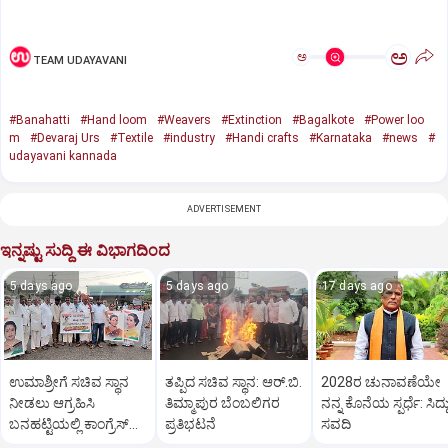
ಅ
ಅ
TEAM UDAYAVANI
#Banahatti
#Hand loom
#Weavers
#Extinction
#Bagalkote
#Power loo
m
#Devaraj Urs
#Textile
#industry
#Handi crafts
#Karnataka
#news
#
udayavani kannada
ADVERTISEMENT
ಇನ್ನಷ್ಟು ಸುದ್ದಿ ಈ ವಿಭಾಗದಿಂದ
5 days ago
5 days ago
17 days ago
ಉಮಾಶ್ರೀಗೆ ಸಚಿವ ಸ್ಥಾನ
ತಪ್ಪಿದ ಸಚಿವ ಸ್ಥಾನ: ಆರ್.ಬಿ.
2028ರ ಚುನಾವಣೆಯೇ
ನೀಡಲು ಆಗ್ರಹಿಸಿ
ತಿಮ್ಮಾಪುರ ಬೆಂಬಲಿಗರ
ನನ್ನ ಕೊನೆಯ ಸ್ಪರ್ಧೆ: ಸಿದ್ದ
ಬನಹಟ್ಟಿಯಲ್ಲಿ ಕಾಂಗ್ರೆಸ್
ಪ್ರತಿಭಟನೆ
ಸವದಿ
ಕಾರ್ಯಕರ್ತರ ಪ್ರತಿಭಟನೆ