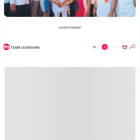
ADVERTISEMENT
ಅ
ಅ
TEAM UDAYAVANI