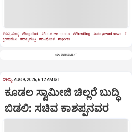
#ಕುಸ್ತಿ ಪಂದ್ಯ
#Bagalkot
#Statelevel sports
#Wrestling
#udayavani news
#
ಕ್ರೀಡಾಪಟು
#ರಾಜ್ಯಮಟ್ಟ
#ಮುಧೋಳ
#sports
ADVERTISEMENT
ರಾಜ್ಯ
AUG 9, 2026, 6:12 AM IST
ಕೂಡಲ ಸ್ವಾಮೀಜಿ ಚಿಲ್ಲರೆ ಬುದ್ಧಿ
ಬಿಡಲಿ: ಸಚಿವ ಕಾಶಪ್ಪನವರ