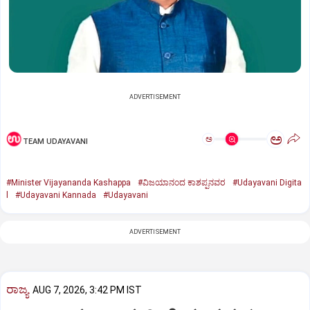
ADVERTISEMENT
ಅ
ಅ
TEAM UDAYAVANI
#Minister Vijayananda Kashappa
#ವಿಜಯಾನಂದ ಕಾಶಪ್ಪನವರ
#Udayavani Digita
l
#Udayavani Kannada
#Udayavani
ADVERTISEMENT
ರಾಜ್ಯ
AUG 7, 2026, 3:42 PM IST