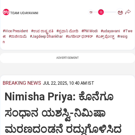
ಅ
ಅ
TEAM UDAYAVANI
#Vice President
#ಉಪ ರಾಷ್ಟ್ರಪತಿ
#ಪ್ರಧಾನಿ ಮೋದಿ
#PM Modi
#udayavani
#Twe
et
#ರಾಜೀನಾಮೆ
#Jagdeep Dhankhar
#ಜಗದೀಪ್‌ ಧನ್‌ಕರ್‌
#ಎಕ್ಸ್‌ ಪೋಸ್ಟ್
#resig
n
ADVERTISEMENT
BREAKING NEWS
JUL 22, 2025, 10:40 AM IST
Nimisha Priya: ಕೊನೆಗೂ
ಸಂಧಾನ ಯಶಸ್ವಿ-ನಿಮಿಷಾ
ಮರಣದಂಡನೆ ರದ್ದುಗೊಳಿಸಿದ