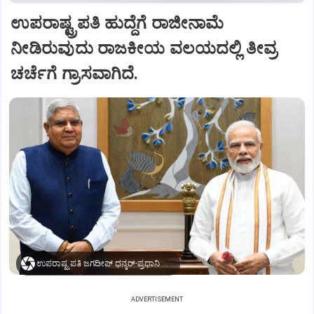
ಉಪರಾಷ್ಟ್ರಪತಿ ಹುದ್ದೆಗೆ ರಾಜೀನಾಮೆ
ನೀಡಿರುವುದು ರಾಜಕೀಯ ವಲಯದಲ್ಲಿ ತೀವ್ರ
ಚರ್ಚೆಗೆ ಗ್ರಾಸವಾಗಿದೆ.
ಉಪರಾಷ್ಟ್ರಪತಿ ಜಗದೀಪ್‌ ಧನ್ಕರ್-ಪ್ರಧಾನಿ ಮೋದಿ
ADVERTISEMENT