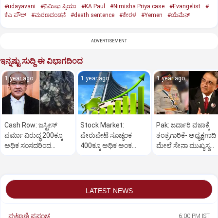
#udayavani
#ನಿಮಿಷಾ ಪ್ರಿಯಾ
#KA Paul
#Nimisha Priya case
#Evangelist
#
ಕೆಎ ಪೌಲ್
#ಮರಣದಂಡನೆ
#death sentence
#ಕೇರಳ
#Yemen
#ಯೆಮೆನ್‌
ADVERTISEMENT
ಇನ್ನಷ್ಟು ಸುದ್ದಿ ಈ ವಿಭಾಗದಿಂದ
1 year ago
1 year ago
1 year ago
Cash Row: ಜಸ್ಟೀಸ್‌
Stock Market:
Pak: ಜರ್ದಾರಿ ವಜಾಕ್ಕೆ
ವರ್ಮಾ ವಿರುದ್ಧ 200ಕ್ಕೂ
ಷೇರುಪೇಟೆ ಸೂಚ್ಯಂಕ
ತಂತ್ರಗಾರಿಕೆ- ಅಧ್ಯಕ್ಷಗಾದಿ
ಅಧಿಕ ಸಂಸದರಿಂದ
400ಕ್ಕೂ ಅಧಿಕ ಅಂಕ
ಮೇಲೆ ಸೇನಾ ಮುಖ್ಯಸ್ಥ
ಮಹಾಭಿಯೋಗಕ್ಕೆ
ಜಿಗಿತ-ದಿನಾಂತ್ಯದ
ಮುನೀರ್ ಚಿತ್ತ!
ಕೋರಿಕೆ…
ವಹಿವಾಟು ಅಂತ್ಯ
LATEST NEWS
ಪುಟಾಣಿ ಪ್ರಪಂಚ
6:00 PM IST