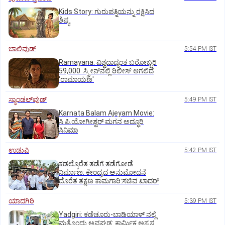
Kids Story: ಗುರುಪತ್ನಿಯನ್ನು ರಕ್ಷಿಸಿದ
ಶಿಷ್ಯ
ಬಾಲಿವುಡ್‌
5:54 PM IST
Ramayana: ವಿಶ್ವದಾದ್ಯಂತ ಬರೋಬ್ಬರಿ
59,000 ಸ್ಕ್ರೀನ್‌ನಲ್ಲಿ ರಿಲೀಸ್‌ ಆಗಲಿದೆ
'ರಾಮಾಯಣ'
ಸ್ಯಾಂಡಲ್‌ವುಡ್‌
5:49 PM IST
Karnata Balam Ajeyam Movie:
ಸಿ.ಪಿ.ಯೋಗೀಶ್ವರ್‌ ಮಗನ ಅದ್ಧೂರಿ
ಸಿನಿಮಾ
ಉಡುಪಿ
5:42 PM IST
ಕಡಲ್ಕೊರೆತ ತಡೆಗೆ ತಡೆಗೋಡೆ
ನಿರ್ಮಾಣ: ಕೇಂದ್ರದ ಅನುಮೋದನೆ
ದೊರೆತ ತಕ್ಷಣ ಕಾಮಗಾರಿ:ಸಚಿವ ಖಾದರ್
ಯಾದಗಿರಿ
5:39 PM IST
Yadgiri: ಕಡೆಚೂರು-ಬಾಡಿಯಾಳ್ ನಲ್ಲಿ
ಮತ್ತೊಂದು ಅವಘಡ: ಕಾರ್ಮಿಕ ಅಸ್ವಸ್ಥ