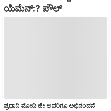
ಯೆಮೆನ್:? ಪೌಲ್
ಪ್ರಧಾನಿ ಮೋದಿ ಜೀ ಅವರಿಗೂ ಅಭಿನಂದನೆ