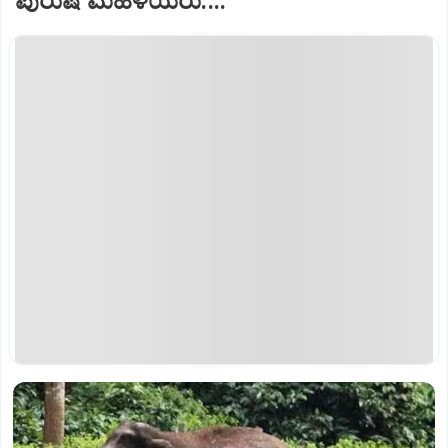
ಪುರುಷ ಮಹಿಳೆಯರು....