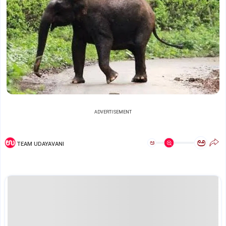
ADVERTISEMENT
ಅ
ಅ
TEAM UDAYAVANI