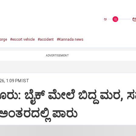
ಅ
orge
#escort vehicle
#accident
#Kannada news
ADVERTISEMENT
26, 1:09 PM IST
ೂರು: ಬೈಕ್ ಮೇಲೆ ಬಿದ್ದ ಮರ, 
ಅಂತರದಲ್ಲಿ ಪಾರು