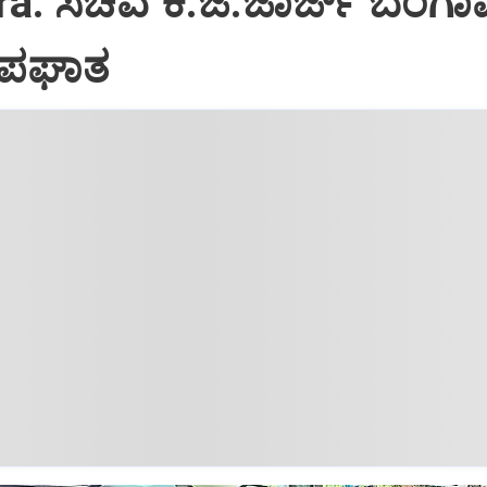
a: ಸಚಿವ ಕೆ.ಜೆ.ಜಾರ್ಜ್ ಬೆಂಗ
ಪಘಾತ