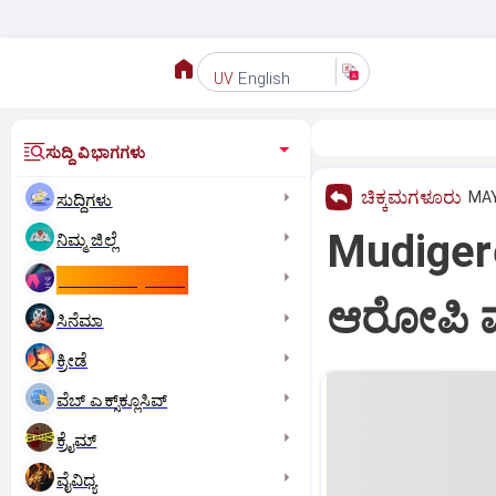
English
UV
ಸುದ್ದಿ ವಿಭಾಗಗಳು
ಚಿಕ್ಕಮಗಳೂರು
MAY
ಸುದ್ದಿಗಳು
Mudigere
ನಿಮ್ಮ ಜಿಲ್ಲೆ
ಕಾಮನ್‌ ವೆಲ್ತ್‌ ಗೇಮ್ಸ್‌
ಆರೋಪಿ ವಶ
ಸಿನೆಮಾ
ಕ್ರೀಡೆ
ವೆಬ್ ಎಕ್ಸ್‌ಕ್ಲೂಸಿವ್
ಕ್ರೈಮ್
ವೈವಿಧ್ಯ