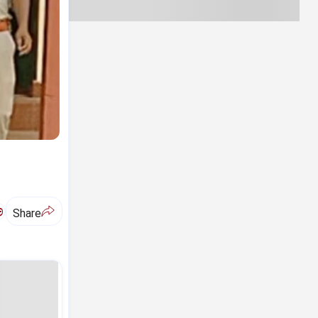
ಅ
Share