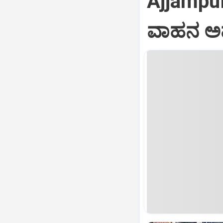
Ajjampur
ವಾಹನ ಅ