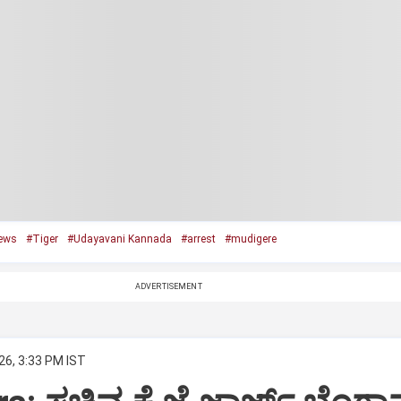
ews
#Tiger
#Udayavani Kannada
#arrest
#mudigere
ADVERTISEMENT
26, 3:33 PM IST