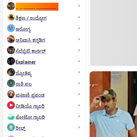
ಇಸ್ರೇಲ್- ಇರಾನ್‌ ಯುದ್ಧ
ಶಿಕ್ಷಣ / ಉದ್ಯೋಗ
ಆರೋಗ್ಯ
ಅನಿವಾಸಿ ಕನ್ನಡಿಗ
ಸೆಲೆಬ್ರಿಟಿ ಕಾರ್ನರ್‌
Explainer
ಜ್ಯೋತಿಷ್ಯ
ರಾಶಿ ಫಲ
ಪುಟಾಣಿ ಪ್ರಪಂಚ
ವೀಡಿಯೊ ಗ್ಯಾಲರಿ
ಫೋಟೋ ಗ್ಯಾಲರಿ
ರೀಲ್ಸ್