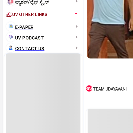
ಫ್ಯಾಶನ್/ಲೈಫ್‌ ಸ್ಟೈಲ್
UV OTHER LINKS
E-PAPER
UV PODCAST
CONTACT US
TEAM UDAYAVANI