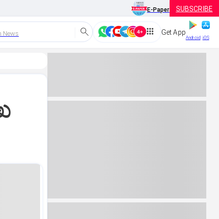
SUBSCRIBE
E-Paper
Get App
h News
Android
iOS
ುಖ