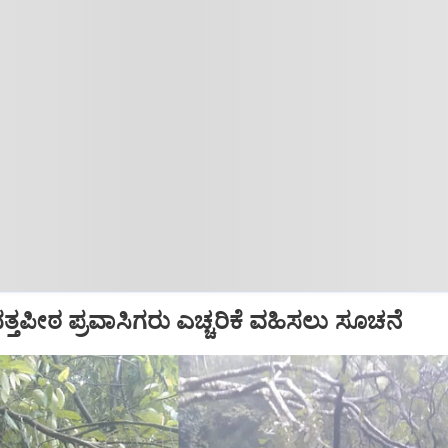
ದತ್ತಪೀಠ ಪ್ರವಾಸಿಗರು ಎಚ್ಚರಿಕೆ ವಹಿಸಲು ಸೂಚನೆ