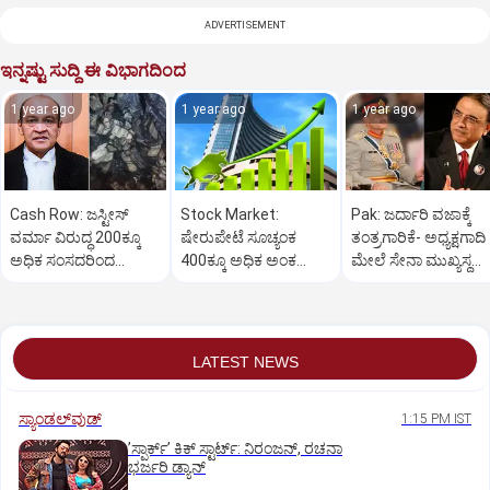
ADVERTISEMENT
ಇನ್ನಷ್ಟು ಸುದ್ದಿ ಈ ವಿಭಾಗದಿಂದ
1 year ago
1 year ago
1 year ago
Cash Row: ಜಸ್ಟೀಸ್‌
Stock Market:
Pak: ಜರ್ದಾರಿ ವಜಾಕ್ಕೆ
ವರ್ಮಾ ವಿರುದ್ಧ 200ಕ್ಕೂ
ಷೇರುಪೇಟೆ ಸೂಚ್ಯಂಕ
ತಂತ್ರಗಾರಿಕೆ- ಅಧ್ಯಕ್ಷಗಾದಿ
ಅಧಿಕ ಸಂಸದರಿಂದ
400ಕ್ಕೂ ಅಧಿಕ ಅಂಕ
ಮೇಲೆ ಸೇನಾ ಮುಖ್ಯಸ್ಥ
ಮಹಾಭಿಯೋಗಕ್ಕೆ
ಜಿಗಿತ-ದಿನಾಂತ್ಯದ
ಮುನೀರ್ ಚಿತ್ತ!
ಕೋರಿಕೆ…
ವಹಿವಾಟು ಅಂತ್ಯ
LATEST NEWS
ಸ್ಯಾಂಡಲ್‌ವುಡ್‌
1:15 PM IST
ʼಸ್ಪಾರ್ಕ್ʼ ಕಿಕ್‌ ಸ್ಟಾರ್ಟ್‌: ನಿರಂಜನ್‌, ರಚನಾ
ಭರ್ಜರಿ ಡ್ಯಾನ್‌