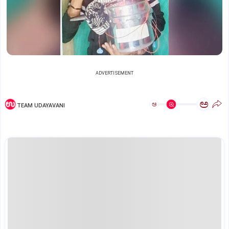
ADVERTISEMENT
ಅ
ಅ
TEAM UDAYAVANI