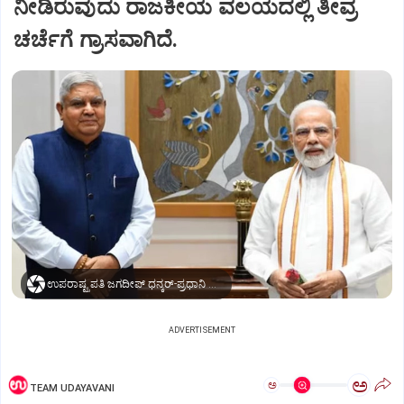
ನೀಡಿರುವುದು ರಾಜಕೀಯ ವಲಯದಲ್ಲಿ ತೀವ್ರ
ಚರ್ಚೆಗೆ ಗ್ರಾಸವಾಗಿದೆ.
ಉಪರಾಷ್ಟ್ರಪತಿ ಜಗದೀಪ್‌ ಧನ್ಕರ್-ಪ್ರಧಾನಿ ಮೋದಿ
ADVERTISEMENT
ಅ
ಅ
TEAM UDAYAVANI