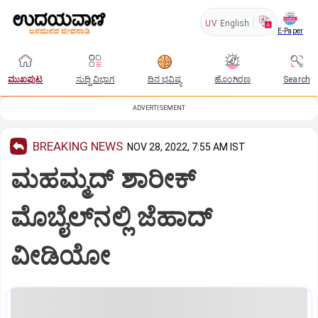
UV
English
E-Paper
ಮುಖಪುಟ
ಸುದ್ದಿ ವಿಭಾಗ
ದಿನ ಭವಿಷ್ಯ
ಹೊಂಗಿರಣ
Search
ADVERTISEMENT
BREAKING NEWS
NOV 28, 2022, 7:55 AM IST
ಮಹಮ್ಮದ್‌ ಶಾರೀಕ್‌
ಮೊಬೈಲ್‌ನಲ್ಲಿ ಜೆಹಾದ್‌
ವೀಡಿಯೋ