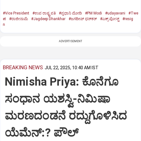
#Vice President
#ಉಪ ರಾಷ್ಟ್ರಪತಿ
#ಪ್ರಧಾನಿ ಮೋದಿ
#PM Modi
#udayavani
#Twe
et
#ರಾಜೀನಾಮೆ
#Jagdeep Dhankhar
#ಜಗದೀಪ್‌ ಧನ್‌ಕರ್‌
#ಎಕ್ಸ್‌ ಪೋಸ್ಟ್
#resig
n
ADVERTISEMENT
BREAKING NEWS
JUL 22, 2025, 10:40 AM IST
Nimisha Priya: ಕೊನೆಗೂ
ಸಂಧಾನ ಯಶಸ್ವಿ-ನಿಮಿಷಾ
ಮರಣದಂಡನೆ ರದ್ದುಗೊಳಿಸಿದ
ಯೆಮೆನ್:? ಪೌಲ್