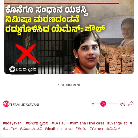
ನಿಮಿಷಾ ಪ್ರಿಯಾ
ADVERTISEMENT
ಅ
ಅ
TEAM UDAYAVANI
#udayavani
#ನಿಮಿಷಾ ಪ್ರಿಯಾ
#KA Paul
#Nimisha Priya case
#Evangelist
#
ಕೆಎ ಪೌಲ್
#ಮರಣದಂಡನೆ
#death sentence
#ಕೇರಳ
#Yemen
#ಯೆಮೆನ್‌