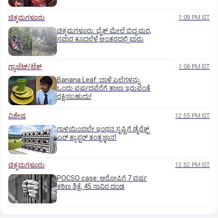
ಚಿಕ್ಕಮಗಳೂರು
1:09 PM IST
ಚಿಕ್ಕಮಗಳೂರು: ಬೈಕ್ ಮೇಲೆ ಬಿದ್ದ ಮರ,
ಸವಾರ ಕೂದಲೆಳೆ ಅಂತರದಲ್ಲಿ ಪಾರು
ಗ್ಯಾಜೆಟ್/ಟೆಕ್
1:06 PM IST
Banana Leaf: ಬಾಳೆ ಎಲೆಗಳನ್ನು
ಒಂದು ವರ್ಷದವೆರೆಗೆ ತಾಜಾ ಇರುವಂತೆ
ರಕ್ಷಿಸಬಹುದು!
ವಿಶೇಷ
12:55 PM IST
ಗಾಳಿಯಿಂದಲೇ ಇಂಧನ ಸೃಷ್ಟಿಗೆ ಡೈರೆಕ್ಟ್
ಏರ್‌ ಕ್ಯಾಪ್ಟರ್ ತಂತ್ರಜ್ಞಾನ!
ಚಿಕ್ಕಮಗಳೂರು
12:52 PM IST
POCSO case: ಆರೋಪಿಗೆ 7 ವರ್ಷ
ಕಠಿಣ ಶಿಕ್ಷೆ, 45 ಸಾವಿರ ದಂಡ