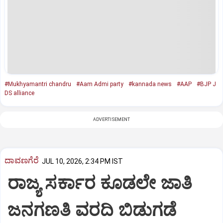
#Mukhyamantri chandru
#Aam Admi party
#kannada news
#AAP
#BJP J
DS alliance
ADVERTISEMENT
ದಾವಣಗೆರೆ
JUL 10, 2026, 2:34 PM IST
ರಾಜ್ಯ ಸರ್ಕಾರ ಕೂಡಲೇ ಜಾತಿ
ಜನಗಣತಿ ವರದಿ ಬಿಡುಗಡೆ