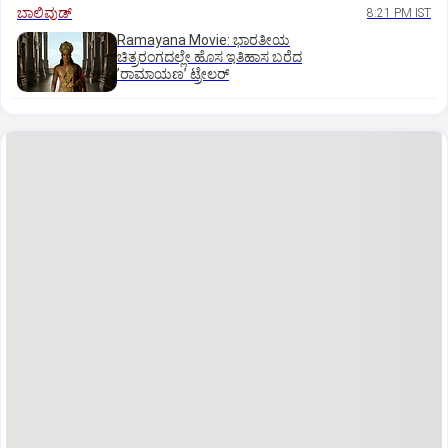
ಬಾಲಿವುಡ್‌
8:21 PM IST
Ramayana Movie: ಭಾರತೀಯ
ಚಿತ್ರರಂಗದಲ್ಲೇ ಹೊಸ ಇತಿಹಾಸ ಬರೆದ
ʼರಾಮಾಯಣʼ ಟ್ರೇಲರ್