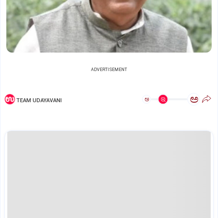
ADVERTISEMENT
ಅ
ಅ
TEAM UDAYAVANI