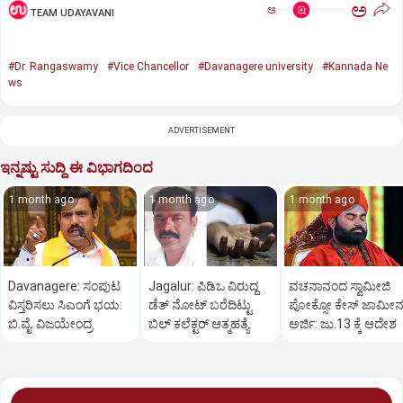
ಅ
ಅ
TEAM UDAYAVANI
#Dr. Rangaswamy
#Vice Chancellor
#Davanagere university
#Kannada Ne
ws
ADVERTISEMENT
ಇನ್ನಷ್ಟು ಸುದ್ದಿ ಈ ವಿಭಾಗದಿಂದ
1 month ago
1 month ago
1 month ago
Davanagere: ಸಂಪುಟ
Jagalur: ಪಿಡಿಒ ವಿರುದ್ದ
ವಚನಾನಂದ ಸ್ವಾಮೀಜಿ
ವಿಸ್ತರಿಸಲು ಸಿಎಂಗೆ ಭಯ:
ಡೆತ್ ನೋಟ್ ಬರೆದಿಟ್ಟು
ಪೋಕ್ಸೋ ಕೇಸ್ ಜಾಮೀನ
ಬಿ.ವೈ. ವಿಜಯೇಂದ್ರ
ಬಿಲ್ ಕಲೆಕ್ಟರ್ ಆತ್ಮಹತ್ಯೆ
ಅರ್ಜಿ: ಜು.13 ಕ್ಕೆ ಆದೇಶ