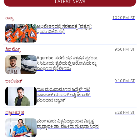
LATEST NEWS
ರಾಜ್ಯ
10:20 PM IST
ಅಧಿವೇಶನದಲ್ಲಿ ಸರಕಾರಕ್ಕೆ "ಪ್ರತ್ಯಸ್ತ್ರ':
ಇಂದು ಬಿಜೆಪಿ ಸಭೆ
ಶಿವಮೊಗ್ಗ
9:50 PM IST
Agumbe: ಸರಣಿ ದನ ಕಳ್ಳತನ ಪ್ರಕರಣ:
ಸಿನಿಮೀಯ ಶೈಲಿಯಲ್ಲಿ ಆರೋಪಿಯನ್ನು
ಬಂಧಿಸಿದ ಪೊಲೀಸರು
ಬಾಲಿವುಡ್‌
9:10 PM IST
ಸಾಲ ಮರುಪಾವತಿಸದ ಹಿನ್ನೆಲೆ: ನಟ
ರಾಜಪಾಲ್ ಯಾದವ್‌ ಆಸ್ತಿ ಹರಾಜಿಗೆ
ಮುಂದಾದ ಬ್ಯಾಂಕ್
ದಕ್ಷಿಣಕನ್ನಡ
8:28 PM IST
ಮಂಗಳೂರು ವಿಶ್ವವಿದ್ಯಾಲಯದ ನಿವೃತ್ತ
ಪ್ರಾಧ್ಯಾಪಕಿ ಡಾ. ವಹೀದಾ ಸುಲ್ತಾನಾ ನಿಧನ