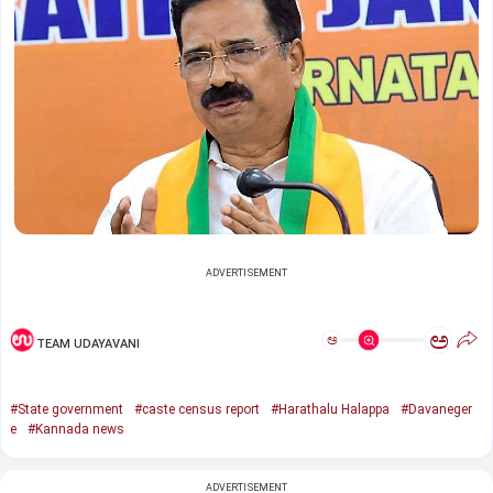
ADVERTISEMENT
ಅ
ಅ
TEAM UDAYAVANI
#State government
#caste census report
#Harathalu Halappa
#Davaneger
e
#Kannada news
ADVERTISEMENT