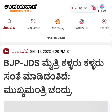
UV
English
E-Paper
ಮುಖಪುಟ
ಸುದ್ದಿ ವಿಭಾಗ
ದಿನ ಭವಿಷ್ಯ
ಹೊಂಗಿರಣ
Search
ADVERTISEMENT
ದಾವಣಗೆರೆ
SEP 12, 2023, 6:20 PM IST
BJP-JDS ಮೈತ್ರಿ ಕಳ್ಳರು ಕಳ್ಳರು
ಸಂತೆ ಮಾಡಿದಂತಿದೆ:
ಮುಖ್ಯಮಂತ್ರಿ ಚಂದ್ರು