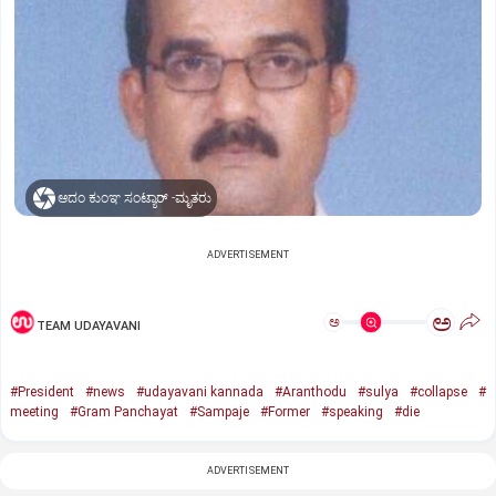
ಆದಂ ಕುಂಞ ಸಂಟ್ಯಾರ್‌ -ಮೃತರು
ADVERTISEMENT
ಅ
ಅ
TEAM UDAYAVANI
#President
#news
#udayavani kannada
#Aranthodu
#sulya
#collapse
#
meeting
#Gram Panchayat
#Sampaje
#Former
#speaking
#die
ADVERTISEMENT