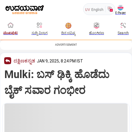
UV
English
E-Paper
ಮುಖಪುಟ
ಸುದ್ದಿ ವಿಭಾಗ
ದಿನ ಭವಿಷ್ಯ
ಹೊಂಗಿರಣ
Search
ADVERTISEMENT
ದಕ್ಷಿಣಕನ್ನಡ
JAN 9, 2025, 8:24 PM IST
Mulki: ಬಸ್‌ ಢಿಕ್ಕಿ ಹೊಡೆದು
ಬೈಕ್‌ ಸವಾರ ಗಂಭೀರ