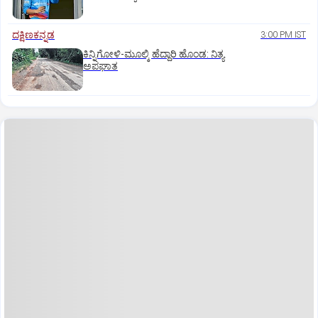
ದಕ್ಷಿಣಕನ್ನಡ
3:00 PM IST
ಕಿನ್ನಿಗೋಳಿ-ಮೂಲ್ಕಿ ಹೆದ್ದಾರಿ ಹೊಂಡ: ನಿತ್ಯ
ಅಪಘಾತ