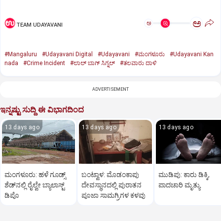
ಅ
ಅ
TEAM UDAYAVANI
#Mangaluru
#Udayavani Digital
#Udayavani
#ಮಂಗಳೂರು
#Udayavani Kan
nada
#Crime Incident
#ಲಾಲ್‌ ಬಾಗ್‌ ಸಿಗ್ನಲ್‌
#ತಲವಾರು ದಾಳಿ
ADVERTISEMENT
ಇನ್ನಷ್ಟು ಸುದ್ದಿ ಈ ವಿಭಾಗದಿಂದ
13 days ago
13 days ago
13 days ago
ಮಂಗಳೂರು: ಹಳೆ ಗೂಡ್ಸ್‌
ಬಂಟ್ವಾಳ: ಮೊಡಂಕಾಪು
ಮುಡಿಪು: ಕಾರು ಡಿಕ್ಕಿ,
ಶೆಡ್‌ನ‌ಲ್ಲಿ ರೈಲ್ವೇ ಬ್ಯಾಲಾಸ್ಟ್‌
ದೇವಸ್ಥಾನದಲ್ಲಿ ಪುರಾತನ
ಪಾದಚಾರಿ ಮೃತ್ಯು
ಡಿಪೊ
ಪೂಜಾ ಸಾಮಗ್ರಿಗಳ ಕಳವು