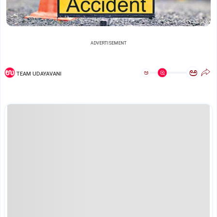
ADVERTISEMENT
ಅ
ಅ
TEAM UDAYAVANI