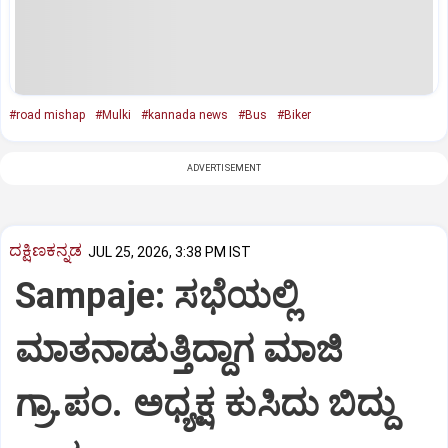
#road mishap
#Mulki
#kannada news
#Bus
#Biker
ADVERTISEMENT
ದಕ್ಷಿಣಕನ್ನಡ
JUL 25, 2026, 3:38 PM IST
Sampaje: ಸಭೆಯಲ್ಲಿ
ಮಾತನಾಡುತ್ತಿದ್ದಾಗ ಮಾಜಿ
ಗ್ರಾ.ಪಂ. ಅಧ್ಯಕ್ಷ ಕುಸಿದು ಬಿದ್ದು