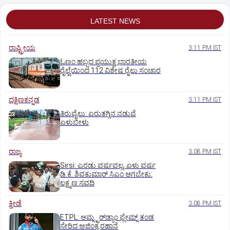
LATEST NEWS
ರಾಷ್ಟ್ರೀಯ
3:11 PM IST
ಓಣಂ ಹಬ್ಬದ ಪ್ರಯುಕ್ತ ಭಾರತೀಯ
ರೈಲ್ವೆಯಿಂದ 112 ವಿಶೇಷ ರೈಲು ಸಂಚಾರ
ದಕ್ಷಿಣಕನ್ನಡ
3:11 PM IST
ತಿರುವೈಲು: ಏರುತಗ್ಗಿನ ನಡುವೆ
ಏಳುಬೀಳು
ರಾಜ್ಯ
3:08 PM IST
Sirsi: ಎರಡು ವರ್ಷವಲ್ಲ, ಏಳು ವರ್ಷ
ಡಿ.ಕೆ. ಶಿವಕುಮಾರ್ ಸಿಎಂ ಆಗಬೇಕು:
ಲಕ್ಷ್ಮಣ ಸವದಿ
ಕ್ರೀಡೆ
3:08 PM IST
ETPL: ಆಮ್ಸ್ಟರ್‌ಡ್ಯಾಂ ಫ್ಲೇಮ್ಸ್‌ ತಂಡ
ಸೇರಿದ ಅಜಿಂಕ್ಯ ರಹಾನೆ