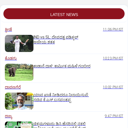
LATEST NEWS
ಕ್ರೀಡೆ
11:06 PM IST
IND vs SL: ದೇವದತ್ತ ಪಡಿಕ್ಕಲ್‌
ಅಜೇಯ ಶತಕ
ಕೊಡಗು
10:23 PM IST
ಕಾಡಾನೆ ದಾಳಿ: ಕಾರ್ಮಿಕ ಮಹಿಳೆ ಗಂಭೀರ
ದಾವಣಗೆರೆ
10:02 PM IST
ಯಾವ ಖಾತೆ ನೀಡಿದರೂ ನಿಭಾಯಿಸುವೆ:
ಸಚಿವ ಕೆ.ಎಸ್.ಬಸವಂತಪ್ಪ
ರಾಜ್ಯ
9:47 PM IST
ಚಿಕ್ಕಮಗಳೂರು ಡಿಸಿ ಹೆಸರಿನಲ್ಲಿ ನಕಲಿ