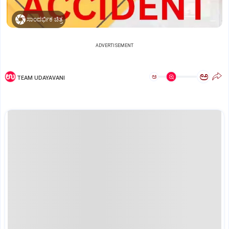
ಸಾಂದರ್ಭಿಕ ಚಿತ್ರ
ADVERTISEMENT
ಅ
ಅ
TEAM UDAYAVANI