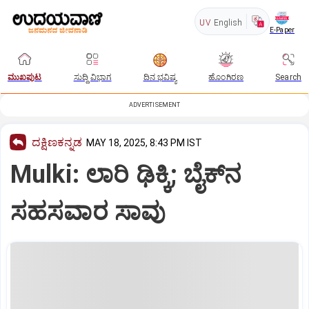
UV
English
E-Paper
ಮುಖಪುಟ
ಸುದ್ದಿ ವಿಭಾಗ
ದಿನ ಭವಿಷ್ಯ
ಹೊಂಗಿರಣ
Search
ADVERTISEMENT
ದಕ್ಷಿಣಕನ್ನಡ
MAY 18, 2025, 8:43 PM IST
Mulki: ಲಾರಿ ಢಿಕ್ಕಿ; ಬೈಕ್‌ನ
ಸಹಸವಾರ ಸಾವು