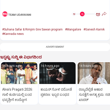
ಅ
ಅ
TEAM UDAYAVANI
#Suhana Safar & Rimjim Gire Sawan program
#Mangalore
#Ganesh Karnik
#Kannada news
ADVERTISEMENT
ಇನ್ನಷ್ಟು ಸುದ್ದಿ ಈ ವಿಭಾಗದಿಂದ
16 hours ago
16 hours ago
16 hours ago
Alva's Pragati 2026:
ಕಾಯರ್ ಗೋಳಿ ದರೋಡೆ
ರಾಜ್ಯದೆಲ್ಲೆಡೆ ಆಹಾರ
ಗಾಲಿ ಕುರ್ಚಿಯಲ್ಲಿ ಬಂದ
ಪ್ರಕರಣ: ಇಬ್ಬರ ಬಂಧನ
ಸುರಕ್ಷೆಗೆ ಅಗತ್ಯ ಕ್ರಮ: ಸ
ಭವ್ಯಶ್ರೀಗೆ ಉದ್ಯೋಗ
ಖಾದರ್