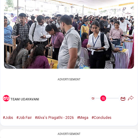
ADVERTISEMENT
ಅ
ಅ
TEAM UDAYAVANI
#Jobs
#Job Fair
#Alva's Pragathi - 2026
#Mega
#Concludes
ADVERTISEMENT