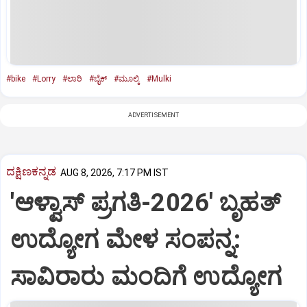
#bike
#Lorry
#ಲಾರಿ
#ಬೈಕ್‌
#ಮೂಲ್ಕಿ
#Mulki
ADVERTISEMENT
ದಕ್ಷಿಣಕನ್ನಡ
AUG 8, 2026, 7:17 PM IST
'ಆಳ್ವಾಸ್‌ ಪ್ರಗತಿ-2026' ಬೃಹತ್
ಉದ್ಯೋಗ ಮೇಳ ಸಂಪನ್ನ:
ಸಾವಿರಾರು ಮಂದಿಗೆ ಉದ್ಯೋಗ