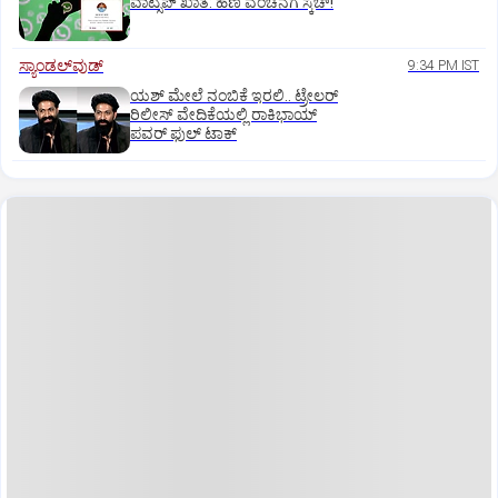
ವಾಟ್ಸಪ್ ಖಾತೆ: ಹಣ ವಂಚನೆಗೆ ಸ್ಕೆಚ್!
ಸ್ಯಾಂಡಲ್‌ವುಡ್‌
9:34 PM IST
ಯಶ್‌ ಮೇಲೆ ನಂಬಿಕೆ ಇರಲಿ.. ಟ್ರೇಲರ್‌
ರಿಲೀಸ್‌ ವೇದಿಕೆಯಲ್ಲಿ ರಾಕಿಭಾಯ್‌
ಪವರ್‌ ಫುಲ್‌ ಟಾಕ್