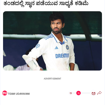
ತಂಡದಲ್ಲಿ ಸ್ಥಾನ ಪಡೆಯುವ ಸಾಧ್ಯತೆ ಕಡಿಮೆ
ADVERTISEMENT
ಅ
ಅ
TEAM UDAYAVANI