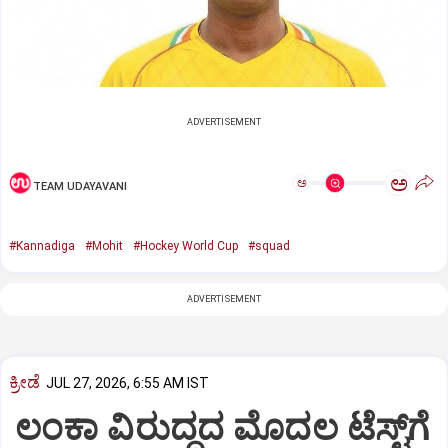
ADVERTISEMENT
ಅ
ಅ
TEAM UDAYAVANI
#Kannadiga
#Mohit
#Hockey World Cup
#squad
ADVERTISEMENT
ಕ್ರೀಡೆ
JUL 27, 2026, 6:55 AM IST
ಲಂಕಾ ವಿರುದ್ಧದ ಮೊದಲ ಟೆಸ್ಟ್‌ಗೆ