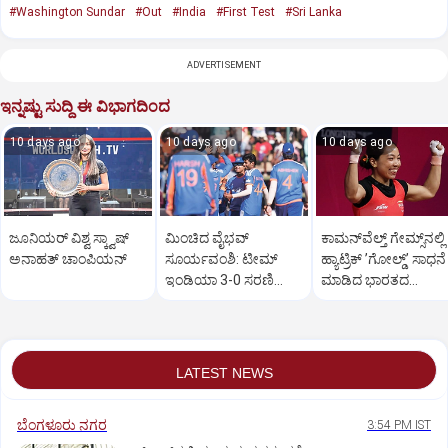
#Washington Sundar
#Out
#India
#First Test
#Sri Lanka
ADVERTISEMENT
ಇನ್ನಷ್ಟು ಸುದ್ದಿ ಈ ವಿಭಾಗದಿಂದ
10 days ago
10 days ago
10 days ago
ಜೂನಿಯರ್‌ ವಿಶ್ವ ಸ್ಕ್ವಾಷ್‌
ಮಿಂಚಿದ ವೈಭವ್‌
ಕಾಮನ್‌ವೆಲ್ತ್ ಗೇಮ್ಸ್‌ನಲ್ಲಿ
ಅನಾಹತ್‌ ಚಾಂಪಿಯನ್‌
ಸೂರ್ಯವಂಶಿ: ಟೀಮ್‌
ಹ್ಯಾಟ್ರಿಕ್‌ ʼಗೋಲ್ಡ್‌ʼ ಸಾಧನೆ
ಇಂಡಿಯಾ 3-0 ಸರಣಿ
ಮಾಡಿದ ಭಾರತದ
ವಿಜಯ
ಮೀರಾಬಾಯಿ ಚಾನು
LATEST NEWS
ಬೆಂಗಳೂರು ನಗರ
3:54 PM IST