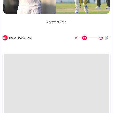
ADVERTISEMENT
ಅ
ಅ
TEAM UDAYAVANI