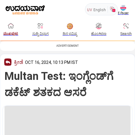
UV
English
E-Paper
ಮುಖಪುಟ
ಸುದ್ದಿ ವಿಭಾಗ
ದಿನ ಭವಿಷ್ಯ
ಹೊಂಗಿರಣ
Search
ADVERTISEMENT
ಕ್ರೀಡೆ
OCT 16, 2024, 10:13 PM IST
Multan Test: ಇಂಗ್ಲೆಂಡ್‌ಗೆ
ಡಕೆಟ್‌ ಶತಕದ ಆಸರೆ