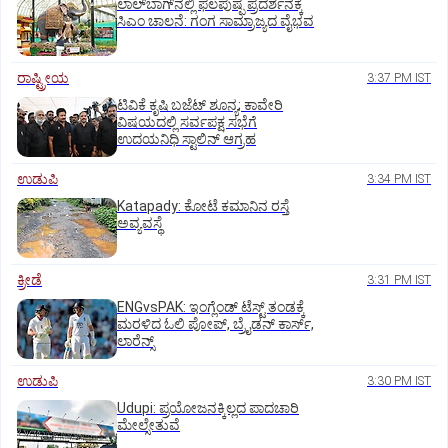
ಲಾಲ್‌ಬಾಗ್‌ನಲ್ಲಿ ಫಲಪುಷ್ಪ ಪ್ರದರ್ಶನಕ್ಕೆ
ಸಿಎಂ ಚಾಲನೆ: ಗಂಗ ಸಾಮ್ರಾಜ್ಯದ ವೈಭವ
ರಾಷ್ಟ್ರೀಯ
3:37 PM IST
ಟಿವಿಕೆ ಕೃಷಿ ಬಜೆಟ್ ಶೂನ್ಯ; ಕಾವೇರಿ
ವಿಷಯದಲ್ಲಿ ಸರ್ವಪಕ್ಷ ಸಭೆಗೆ
ಉದಯನಿಧಿ ಸ್ಟಾಲಿನ್ ಆಗ್ರಹ
ಉಡುಪಿ
3:34 PM IST
Katapady: ಕೋಟೆ ಕಮಾನಿನ ರಸ್ತೆ
ಅವ್ಯವಸ್ಥೆ
ಕ್ರೀಡೆ
3:31 PM IST
ENGvsPAK: ಇಂಗ್ಲೆಂಡ್‌ ಟೆಸ್ಟ್‌ ತಂಡಕ್ಕೆ
ಮರಳಿದ ಓಲಿ ಪೋಪ್, ಬ್ರೈಡನ್ ಕಾರ್ಸ್,
ಲಾರೆನ್ಸ್
ಉಡುಪಿ
3:30 PM IST
Udupi: ಪ್ರಯೋಜನಕ್ಕಿಲ್ಲದ ಪಾದಚಾರಿ
ಮೇಲ್ಸೇತುವೆ