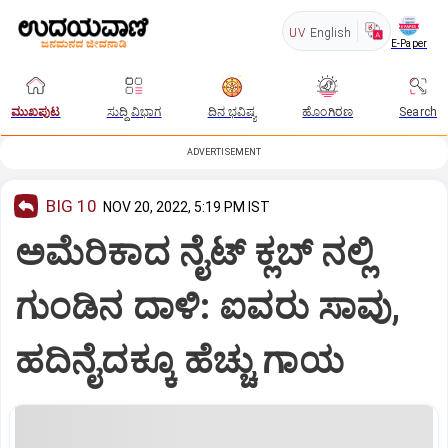
UV
English
E-Paper
ಮುಖಪುಟ
ಸುದ್ದಿ ವಿಭಾಗ
ದಿನ ಭವಿಷ್ಯ
ಹೊಂಗಿರಣ
Search
ADVERTISEMENT
BIG 10
NOV 20, 2022, 5:19 PM IST
ಅಮೆರಿಕಾದ ನೈಟ್ ಕ್ಲಬ್ ನಲ್ಲಿ
ಗುಂಡಿನ ದಾಳಿ: ಐವರು ಸಾವು,
ಹದಿನೈದಕ್ಕೂ ಹೆಚ್ಚು ಗಾಯ