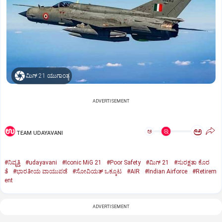
ಮಿಗ್‌ 21 ಯುಗಾಂತ್ಯ
ADVERTISEMENT
ಅ
ಅ
TEAM UDAYAVANI
#ನಿವೃತ್ತಿ
#udayavani
#Iconic MiG 21
#Poor Safety
#ಮಿಗ್‌ 21
#ಸುರಕ್ಷತಾ ಕೊರ
ತೆ
#ಭಾರತೀಯ ವಾಯುಪಡೆ
#ಸೋವಿಯತ್‌ ಒಕ್ಕೂಟ
#AIR
#Indian Airforce
#Retirem
ent
ADVERTISEMENT