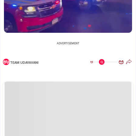
ADVERTISEMENT
ಅ
ಅ
TEAM UDAYAVANI