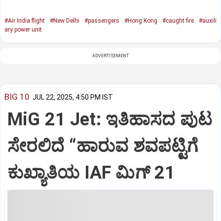
#Air India flight
#New Delhi
#passengers
#Hong Kong
#caught fire
#auxili
ary power unit
ADVERTISEMENT
BIG 10
JUL 22, 2025, 4:50 PM IST
MiG 21 Jet: ಇತಿಹಾಸದ ಪುಟ
ಸೇರಲಿದೆ “ಹಾರುವ ಶವಪಟ್ಟಿಗೆ
ಕುಖ್ಯಾತಿಯ IAF ಮಿಗ್‌ 21