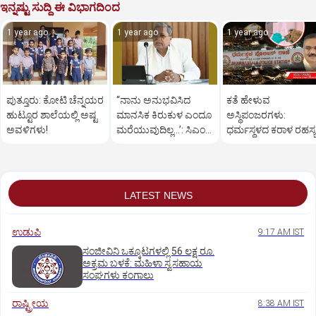
ಇನ್ನಷ್ಟು ಸುದ್ದಿ ಈ ವಿಭಾಗದಿಂದ
1 year ago
1 year ago
1 year ago
ಪುತ್ತೂರು: ಕೋಟಿ ಚೆನ್ನಯರ
“ನಾನು ಅನುಭವಿಸಿದ
ಕತೆ ಹೇಳುವ
ಹುಟ್ಟೂರ ಶಾಲೆಯಲ್ಲಿ ಅಷ್ಟ
ಮಾನಸಿಕ ಕಿರುಕುಳ ಎಂದೂ
ಅಸ್ಥಿಪಂಜರಗಳು:
ಅವಳಿಗಳು!
ಮರೆಯುವುದಿಲ್ಲ…’: ಸಿಎಂ
ಧರ್ಮಸ್ಥಳದ‌ ಕರಾಳ ರಹಸ್ಯ
ಸಿದ್ದರಾಮಯ್ಯ
ತೆರೆದಿಡಲಿದೆಯೇ ಡಿಎನ್
ಪರೀಕ್ಷೆ?
LATEST NEWS
ಉಡುಪಿ
9:17 AM IST
ಸಂಜೀವಿನಿ ಒಕ್ಕೂಟಗಳಲ್ಲಿ 56 ಲಕ್ಷ ರೂ.
ಅಕ್ರಮ ಬಳಕೆ: ಮಹಿಳಾ ಸ್ವಸಹಾಯ
ಸಂಘಗಳು ಕಂಗಾಲು
ರಾಷ್ಟ್ರೀಯ
8:38 AM IST