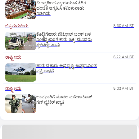
ಕೇಂದ್ರದಿಂದ ನ್ಯಾಯಯುತ ತೆರಿಗೆ
ಹಂಚಿಕೆ ಆಗ್ರಹಿಸಿ ತಮಿಳುನಾಡು
ನಿರ್ಣಯ
ಚಿಕ್ಕಮಗಳೂರು
8:30 AM IST
ಕೊಟ್ಟಿಗೆಹಾರ: ಪೆಟ್ರೋಲ್ ಬಂಕ್ ಬಳಿ
ನಿಂತಿದ್ದ ಲಾರಿಗೆ ಕಾರು ಡಿಕ್ಕಿ: ಮೂವರು
ಸ್ಥಳದಲ್ಲೇ ಸಾವು
ರಾಷ್ಟ್ರೀಯ
8:22 AM IST
ಹಾರುವ ಕಾರು ಅಭಿವೃದ್ಧಿ: ಉತ್ತರಾಖಂಡ
ವ್ಯಕ್ತಿ ಸಾಧನೆ
ರಾಷ್ಟ್ರೀಯ
8:03 AM IST
ಭಾವನಾರಿಗೆ ಮೊದಲ ಮಹಿಳಾ ಟಾಪ್‌
ಗನ್‌ ಫೈಟರ್‌ ಖ್ಯಾತಿ