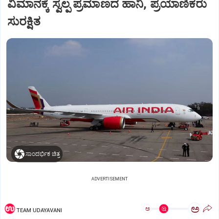
ವಿಮಾನಕ್ಕೆ ಸ್ವಲ್ಪ ಪ್ರಮಾಣದ ಹಾನಿ, ಪ್ರಯಾಣಿಕರು
ಸುರಕ್ಷಿತ
ಸಾಂದರ್ಭಿಕ ಚಿತ್ರ
ADVERTISEMENT
ಅ
ಅ
TEAM UDAYAVANI