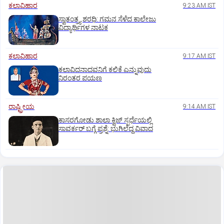
ಕಲಾವಿಹಾರ
9:23 AM IST
ಸ್ವಾತಂತ್ರ್ಯ ಶರಧಿ: ಗಮನ ಸೆಳೆದ ಕಾಲೇಜು
ವಿದ್ಯಾರ್ಥಿಗಳ ನಾಟಕ
ಕಲಾವಿಹಾರ
9:17 AM IST
ಕಲಾವಿದನಾದವನಿಗೆ ಕಲಿಕೆ ಎನ್ನುವುದು
ನಿರಂತರ ಪಯಣ
ರಾಷ್ಟ್ರೀಯ
9:14 AM IST
ಕಾಸರಗೋಡು ಶಾಲಾ ಕ್ವಿಜ್‌ ಸ್ಪರ್ಧೆಯಲ್ಲಿ
ಸಾವರ್ಕರ್‌ ಬಗ್ಗೆ ಪ್ರಶ್ನೆ: ಭುಗಿಲೆದ್ದ ವಿವಾದ