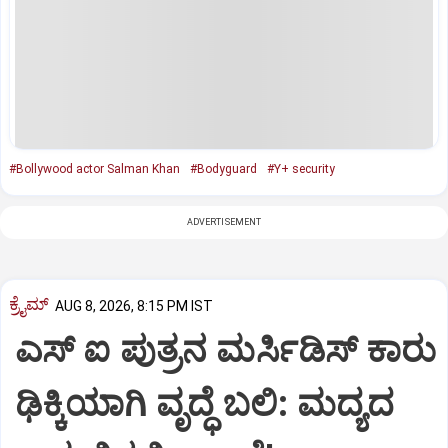
#Bollywood actor Salman Khan
#Bodyguard
#Y+ security
ADVERTISEMENT
ಕ್ರೈಮ್
AUG 8, 2026, 8:15 PM IST
ಎಸ್ ಐ ಪುತ್ರನ ಮರ್ಸಿಡಿಸ್‌ ಕಾರು
ಢಿಕ್ಕಿಯಾಗಿ ವೃದ್ಧೆ ಬಲಿ: ಮದ್ಯದ