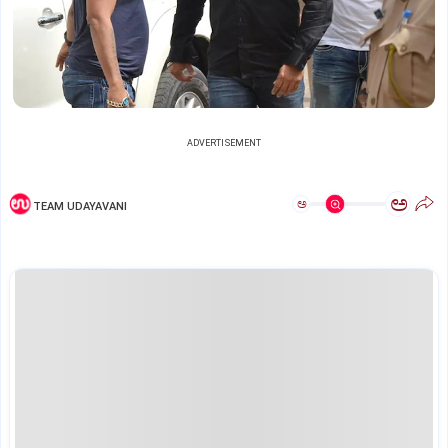
ADVERTISEMENT
ಅ
ಅ
TEAM UDAYAVANI