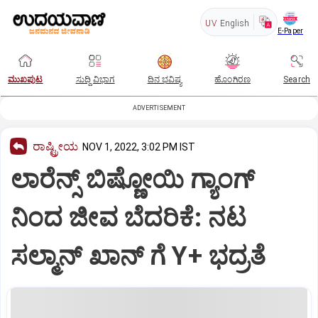
UV
English
E-Paper
ಮುಖಪುಟ
ಸುದ್ದಿ ವಿಭಾಗ
ದಿನ ಭವಿಷ್ಯ
ಹೊಂಗಿರಣ
Search
ADVERTISEMENT
ರಾಷ್ಟ್ರೀಯ
NOV 1, 2022, 3:02 PM IST
ಲಾರೆನ್ಸ್ ಬಿಷ್ಣೋಯಿ ಗ್ಯಾಂಗ್
ನಿಂದ ಜೀವ ಬೆದರಿಕೆ: ನಟ
ಸಲ್ಮಾನ್ ಖಾನ್ ಗೆ Y+ ಭದ್ರತೆ