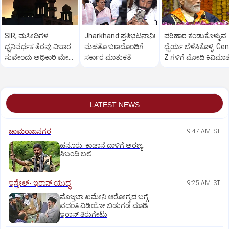
SIR, ಮಸೀದಿಗಳ
Jharkhand:ಪ್ರತಿಭಟನಾನಿರತ
ಪರಿಹಾರ ಕಂಡುಕೊಳ್ಳುವ
ಧ್ವನಿವರ್ಧಕ ತೆರವು ವಿಚಾರ:
ಮಹತೊ ಬಣದೊಂದಿಗೆ
ಧೈರ್ಯ ಬೆಳೆಸಿಕೊಳ್ಳಿ: Gen
ಸುವೇಂದು ಅಧಿಕಾರಿ ಮೇಲೆ
ಸರ್ಕಾರ ಮಾತುಕತೆ
Z ಗಳಿಗೆ ಮೋದಿ ಕಿವಿಮಾ
ಒತ್ತಡ
LATEST NEWS
ಚಾಮರಾಜನಗರ
9:47 AM IST
ಹನೂರು: ಕಾಡಾನೆ ದಾಳಿಗೆ ಅರಣ್ಯ
ಸಿಬಂದಿ ಬಲಿ
ಇಸ್ರೇಲ್- ಇರಾನ್‌ ಯುದ್ಧ
9:25 AM IST
ಮೊಜ್ತಬಾ ಖಮೇನಿ ಆರೋಗ್ಯದ ಬಗ್ಗೆ
ವದಂತಿ:ವಿಡಿಯೋ ಬಿಡುಗಡೆ ಮಾಡಿ
ಇರಾನ್‌ ತಿರುಗೇಟು