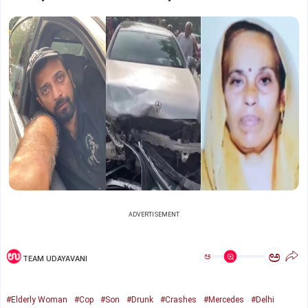
ADVERTISEMENT
ಅ
ಅ
TEAM UDAYAVANI
#Elderly Woman
#Cop
#Son
#Drunk
#Crashes
#Mercedes
#Delhi