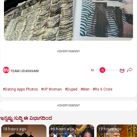
ADVERTISEMENT
ಅ
ಅ
TEAM UDAYAVANI
#Dating Apps Photos
#UP Woman
#Duped
#Men
#Rs 6 Crore
ADVERTISEMENT
ಇನ್ನಷ್ಟು ಸುದ್ದಿ ಈ ವಿಭಾಗದಿಂದ
18 hours ago
19 hours ago
19 hours ago