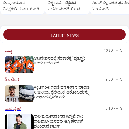
ಕಳವು ಆರೋಪ:
ವಿಚ್ಛೇದನ... ಕಟ್ಟಡದ
ಸಿರಪ್ ಕಳ್ಳಸಾಗಣೆ ಪ್ರಕರಣ
ವಿಪಕ್ಷಗಳಿಗೆ ಸಿಎಂ ಯೋಗಿ
ಐದನೇ ಮಹಡಿಯಿಂದ
2.5 ಕೋಟಿ
ಆದಿತ್ಯನಾಥ್ ತಿರುಗೇಟು
ಜಿಗಿದು ಮನೋವೈದ್ಯೆ
ರೂ.ನಗದು,ಚಿನ್ನಾಭರಣ
ಆತ್ಮಹತ್ಯೆ
ವಶ
LATEST NEWS
ರಾಜ್ಯ
10:20 PM IST
ಅಧಿವೇಶನದಲ್ಲಿ ಸರಕಾರಕ್ಕೆ "ಪ್ರತ್ಯಸ್ತ್ರ':
ಇಂದು ಬಿಜೆಪಿ ಸಭೆ
ಶಿವಮೊಗ್ಗ
9:50 PM IST
Agumbe: ಸರಣಿ ದನ ಕಳ್ಳತನ ಪ್ರಕರಣ:
ಸಿನಿಮೀಯ ಶೈಲಿಯಲ್ಲಿ ಆರೋಪಿಯನ್ನು
ಬಂಧಿಸಿದ ಪೊಲೀಸರು
ಬಾಲಿವುಡ್‌
9:10 PM IST
ಸಾಲ ಮರುಪಾವತಿಸದ ಹಿನ್ನೆಲೆ: ನಟ
ರಾಜಪಾಲ್ ಯಾದವ್‌ ಆಸ್ತಿ ಹರಾಜಿಗೆ
ಮುಂದಾದ ಬ್ಯಾಂಕ್