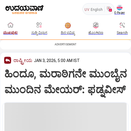
UV
English
E-Paper
ಮುಖಪುಟ
ಸುದ್ದಿ ವಿಭಾಗ
ದಿನ ಭವಿಷ್ಯ
ಹೊಂಗಿರಣ
Search
ADVERTISEMENT
ರಾಷ್ಟ್ರೀಯ
JAN 3, 2026, 5:00 AM IST
ಹಿಂದೂ, ಮರಾಠಿಗನೇ ಮುಂಬೈನ
ಮುಂದಿನ ಮೇಯರ್: ಫಡ್ನವೀಸ್