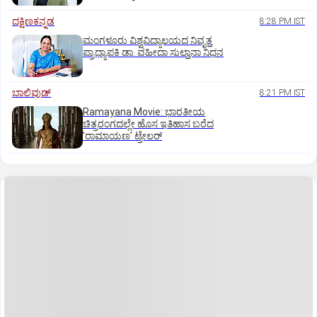
ದಕ್ಷಿಣಕನ್ನಡ
8:28 PM IST
ಮಂಗಳೂರು ವಿಶ್ವವಿದ್ಯಾಲಯದ ನಿವೃತ್ತ
ಪ್ರಾಧ್ಯಾಪಕಿ ಡಾ. ವಹೀದಾ ಸುಲ್ತಾನಾ ನಿಧನ
ಬಾಲಿವುಡ್‌
8:21 PM IST
Ramayana Movie: ಭಾರತೀಯ
ಚಿತ್ರರಂಗದಲ್ಲೇ ಹೊಸ ಇತಿಹಾಸ ಬರೆದ
ʼರಾಮಾಯಣʼ ಟ್ರೇಲರ್