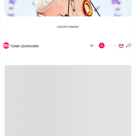
ADVERTISEMENT
ಅ
ಅ
TEAM UDAYAVANI