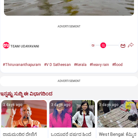
ADVERTISEMENT
ಅ
ಅ
TEAM UDAYAVANI
#Thiruvananthapuram
#V D Satheesan
#Kerala
#heavy rain
#flood
ADVERTISEMENT
ಇನ್ನಷ್ಟು ಸುದ್ದಿ ಈ ವಿಭಾಗದಿಂದ
3 days ago
3 days ago
3 days ago
ರಾಮಮಂದಿರ ದೇಣಿಗೆ
ಒಂದೂವರೆ ವರ್ಷದ ಹಿಂದೆ
West Bengal: ಕೆಮ್ಮಿನ