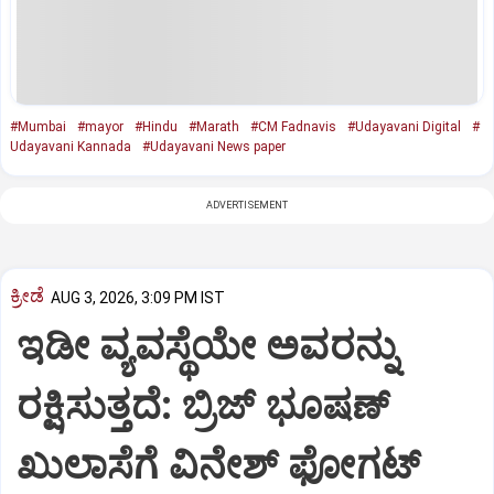
#Mumbai
#mayor
#Hindu
#Marath
#CM Fadnavis
#Udayavani Digital
#
Udayavani Kannada
#Udayavani News paper
ADVERTISEMENT
ಕ್ರೀಡೆ
AUG 3, 2026, 3:09 PM IST
ಇಡೀ ವ್ಯವಸ್ಥೆಯೇ ಅವರನ್ನು
ರಕ್ಷಿಸುತ್ತದೆ: ಬ್ರಿಜ್ ಭೂಷಣ್
ಖುಲಾಸೆಗೆ ವಿನೇಶ್ ಫೋಗಟ್