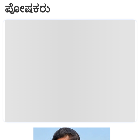
ಪೋಷಕರು