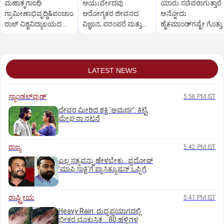
ಮಹಾತ್ಮಗಾಂಧಿ
ಆಯುರ್ವೇದವು
ಯಾರು ಸಚಿವರಾಗುತ್ತಾರೆ
ಗ್ರಾಮೀಣಾಭಿವೃದ್ಧಿ&ಪಂಚಾಯತ್
ಆರೋಗ್ಯಕರ ಜೀವನದ
ಅನ್ನೋದು
ರಾಜ್ ವಿಶ್ವವಿದ್ಯಾಲಯದ
ವಿಜ್ಞಾನ; ಪರಂಪರೆ ಮತ್ತು
ಹೈಕಮಾಂಡ್‌ಗಷ್ಟೇ ಗೊತ್ತು:
ವಿದ್ಯಾರ್ಥಿನಿ ಆತ್ಮಹತ್ಯೆ
ತಂತ್ರಜ್ಞಾನದ ಸಮನ್ವಯ
ಸತೀಶ್‌
ಅಗತ್ಯ
LATEST NEWS
ಸ್ಯಾಂಡಲ್‌ವುಡ್‌
5:58 PM IST
ದೇವರ ಮೀರಿದ ಶಕ್ತಿ ʼಅಮರ್ಥʼ: ಕಿಟ್ಟಿ,
ಮೇಘನಾ ನಟನೆ
ರಾಜ್ಯ
5:42 PM IST
ಎಲ್ಲ ಸತ್ಯವನ್ನು ಹೇಳಬೇಕು.. ಪ್ರದೋಷ್‌
ʼಮಾಫಿ ಸಾಕ್ಷಿʼಗೆ ಪ್ರಾಸಿಕ್ಯೂಷನ್ ಒಪ್ಪಿಗೆ
ರಾಷ್ಟ್ರೀಯ
5:41 PM IST
Heavy Rain: ರುದ್ರಪ್ರಯಾಗದಲ್ಲಿ
ಭೀಕರ ಭೂಕುಸಿತ... 80 ಹಳ್ಳಿಗಳ