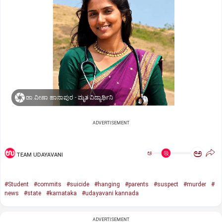
ಡಾ.ವೀಣಾ ಹಾನಾಪುರ - ಮೃತ ವಿದ್ಯಾರ್ಥಿನಿ
ADVERTISEMENT
ಅ
ಅ
TEAM UDAYAVANI
#Student
#commits
#suicide
#hanging
#parents
#suspect
#murder
#
news
#state
#karnataka
#udayavani kannada
ADVERTISEMENT