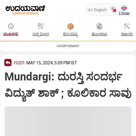
UV
English
E-Paper
ಮುಖಪುಟ
ಸುದ್ದಿ ವಿಭಾಗ
ದಿನ ಭವಿಷ್ಯ
ಹೊಂಗಿರಣ
Search
ADVERTISEMENT
ಗದಗ
MAY 15, 2024, 5:09 PM IST
Mundargi: ದುರಸ್ತಿ ಸಂದರ್ಭ
ವಿದ್ಯುತ್‌ ಶಾಕ್‌ ; ಕೂಲಿಕಾರ ಸಾವು