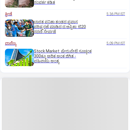
ಸಂಪರ್ಕ ಕಡಿತ
ಕ್ರೀಡೆ
5:36 PM IST
ಭಾರತ ವನಿತಾ ತಂಡದ ಪ್ರವಾಸ
ಪರಿಷ್ಕರಣೆ ಮಾಡಿದ ದ.ಆಫ್ರಿಕಾ: ಟಿ20
ಸರಣಿ ಸೇರ್ಪಡೆ
ವಾಣಿಜ್ಯ
5:09 PM IST
Stock Market: ಷೇರುಪೇಟೆ ಸೂಚ್ಯಂಕ
300ಕ್ಕೂ ಅಧಿಕ ಅಂಕ ಜಿಗಿತ -
ವಹಿವಾಟು ಅಂತ್ಯ