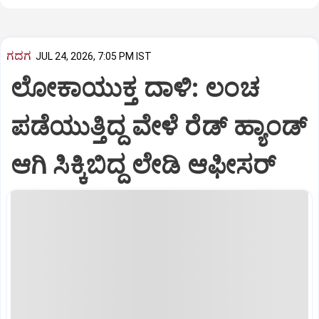
ಗದಗ
JUL 24, 2026, 7:05 PM IST
ಲೋಕಾಯುಕ್ತ ದಾಳಿ: ಲಂಚ
ಪಡೆಯುತ್ತಿದ್ದ ವೇಳೆ ರೆಡ್ ಹ್ಯಾಂಡ್
ಆಗಿ ಸಿಕ್ಕಿಬಿದ್ದ ಲೇಡಿ ಆಫೀಸರ್