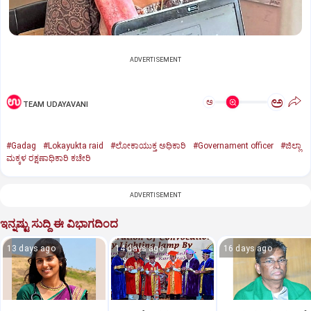
ADVERTISEMENT
ಅ
ಅ
TEAM UDAYAVANI
#Gadag
#Lokayukta raid
#ಲೋಕಾಯುಕ್ತ ಅಧಿಕಾರಿ
#Governament officer
#ಜಿಲ್ಲಾ
ಮಕ್ಕಳ ರಕ್ಷಣಾಧಿಕಾರಿ ಕಚೇರಿ
ADVERTISEMENT
ಇನ್ನಷ್ಟು ಸುದ್ದಿ ಈ ವಿಭಾಗದಿಂದ
13 days ago
14 days ago
16 days ago