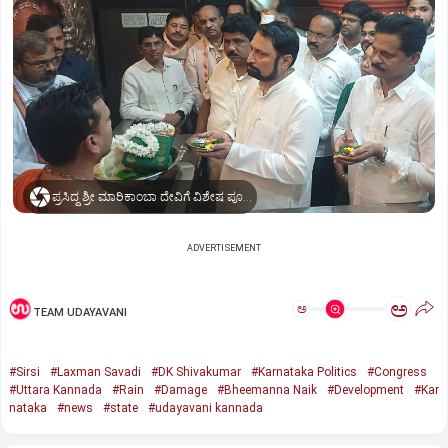
ಪ್ರಸಿದ್ಧ ಶ್ರೀ ಮಾರಿಕಾಂಬಾ ದೇವಿಗೆ ವಿಶೇಷ ಪೂಜೆ ಸಲ್ಲಿಸಿದ ಶಾಸಕ ಲಕ್ಷ್ಮಣ ಸವದಿ
ADVERTISEMENT
ಅ
ಅ
TEAM UDAYAVANI
#Sirsi
#Laxman Savadi
#DK Shivakumar
#Karnataka Politics
#Congress
#Uttara Kannada
#Rain
#Damage
#Bheemanna Naik
#Development
#Kar
nataka
#news
#state
#udayavani kannada