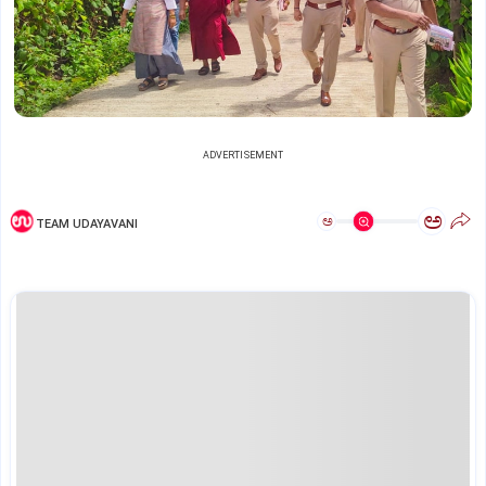
ADVERTISEMENT
ಅ
ಅ
TEAM UDAYAVANI