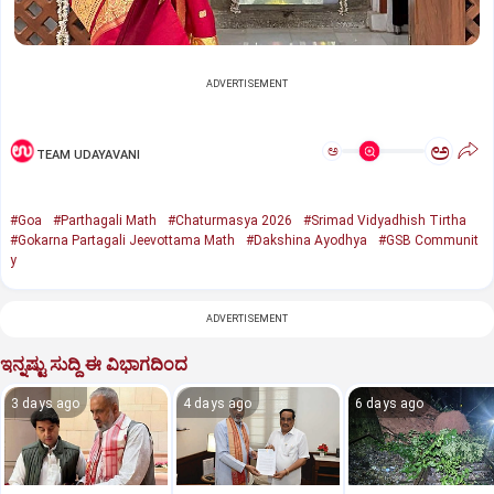
ADVERTISEMENT
ಅ
ಅ
TEAM UDAYAVANI
#Goa
#Parthagali Math
#Chaturmasya 2026
#Srimad Vidyadhish Tirtha
#Gokarna Partagali Jeevottama Math
#Dakshina Ayodhya
#GSB Communit
y
ADVERTISEMENT
ಇನ್ನಷ್ಟು ಸುದ್ದಿ ಈ ವಿಭಾಗದಿಂದ
3 days ago
4 days ago
6 days ago