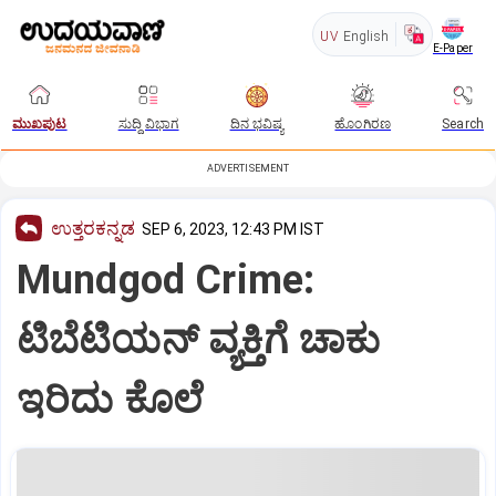
UV
English
E-Paper
ಮುಖಪುಟ
ಸುದ್ದಿ ವಿಭಾಗ
ದಿನ ಭವಿಷ್ಯ
ಹೊಂಗಿರಣ
Search
ADVERTISEMENT
ಉತ್ತರಕನ್ನಡ
SEP 6, 2023, 12:43 PM IST
Mundgod Crime:
ಟಿಬೆಟಿಯನ್ ವ್ಯಕ್ತಿಗೆ ಚಾಕು
ಇರಿದು ಕೊಲೆ