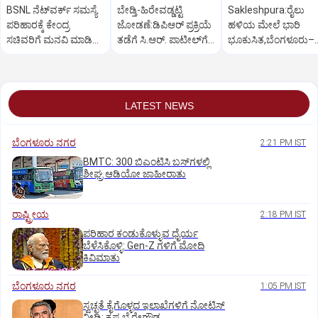
BSNL ನೆಟ್‌ವರ್ಕ್ ಸಮಸ್ಯೆ
ಬೇಡ್ತಿ-ಹಿರೇವಡ್ಡಟ್ಟಿ
Sakleshpura:ರೈಲು
ಪರಿಹಾರಕ್ಕೆ ಕೇಂದ್ರ
ಜೋಡಣೆ:ಡಿಪಿಆರ್‌ ಪ್ರಕ್ರಿಯೆ
ಹಳಿಯ ಮೇಲೆ ಭಾರಿ
ಸಚಿವರಿಗೆ ಮನವಿ ಮಾಡಿದ
ತಡೆಗೆ ಸಿ.ಆರ್. ಪಾಟೀಲ್‌ಗೆ
ಭೂಕುಸಿತ,ಬೆಂಗಳೂರು–
ಸಂಸದ ಕಾಗೇರಿ!
ಕಾಗೇರಿ ಮನವಿ
ಮಂಗಳೂರು ರೈಲು ಸಂಚ
ಅಸ್ತವ್ಯಸ್ತ
LATEST NEWS
ಬೆಂಗಳೂರು ನಗರ
2:21 PM IST
BMTC: 300 ಬಿಎಂಟಿಸಿ ಬಸ್‌ಗಳಲ್ಲಿ
ಶೀಘ್ರ ಆಡಿಯೋ ಜಾಹೀರಾತು
ರಾಷ್ಟ್ರೀಯ
2:18 PM IST
ಪರಿಹಾರ ಕಂಡುಕೊಳ್ಳುವ ಧೈರ್ಯ
ಬೆಳೆಸಿಕೊಳ್ಳಿ: Gen-Z ಗಳಿಗೆ ಮೋದಿ
ಕಿವಿಮಾತು
ಬೆಂಗಳೂರು ನಗರ
1:05 PM IST
ಸ್ವಚ್ಛತೆ ಕೈಗೊಳ್ಳದ ಇಲಾಖೆಗಳಿಗೆ ನೋಟಿಸ್‌
ನೀಡಿ: ಕೃಷ್ಣ ಬೈರೇಗೌಡ