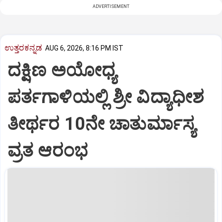
ADVERTISEMENT
ಉತ್ತರಕನ್ನಡ
AUG 6, 2026, 8:16 PM IST
ದಕ್ಷಿಣ ಅಯೋಧ್ಯ
ಪರ್ತಗಾಳಿಯಲ್ಲಿ ಶ್ರೀ ವಿದ್ಯಾಧೀಶ
ತೀರ್ಥರ 10ನೇ ಚಾತುರ್ಮಾಸ್ಯ
ವ್ರತ ಆರಂಭ