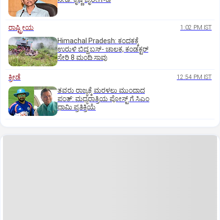
ರಾಷ್ಟ್ರೀಯ
1:02 PM IST
Himachal Pradesh: ಕಂದಕಕ್ಕೆ
ಉರುಳಿ ಬಿದ್ದ ಬಸ್-‌ ಚಾಲಕ, ಕಂಡಕ್ಟರ್‌
ಸೇರಿ 8 ಮಂದಿ ಸಾವು
ಕ್ರೀಡೆ
12:54 PM IST
ತವರು ರಾಜ್ಯಕ್ಕೆ ಮರಳಲು ಮುಂದಾದ
ಪಂತ್:‌ ಮಧ್ಯರಾತ್ರಿಯ ಪೋಸ್ಟ್‌ ಗೆ ಸಿಎಂ
ಧಾಮಿ ಪ್ರತಿಕ್ರಿಯೆ