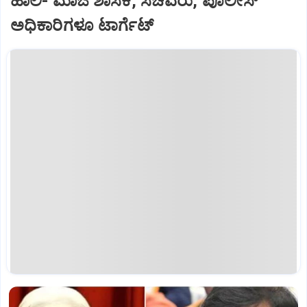
ಹಾಲಿ- ಮಾಜಿ ಶಾಸಕ, ಸಚಿವರು, ಪೊಲೀಸ್‌
ಅಧಿಕಾರಿಗಳೂ ಟಾರ್ಗೆಟ್‌