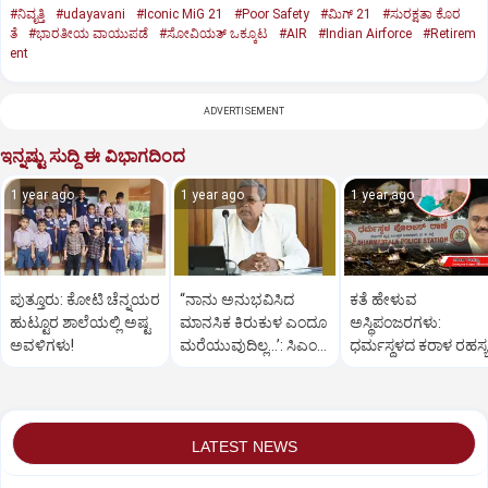
#ನಿವೃತ್ತಿ
#udayavani
#Iconic MiG 21
#Poor Safety
#ಮಿಗ್‌ 21
#ಸುರಕ್ಷತಾ ಕೊರ
ತೆ
#ಭಾರತೀಯ ವಾಯುಪಡೆ
#ಸೋವಿಯತ್‌ ಒಕ್ಕೂಟ
#AIR
#Indian Airforce
#Retirem
ent
ADVERTISEMENT
ಇನ್ನಷ್ಟು ಸುದ್ದಿ ಈ ವಿಭಾಗದಿಂದ
1 year ago
1 year ago
1 year ago
ಪುತ್ತೂರು: ಕೋಟಿ ಚೆನ್ನಯರ
“ನಾನು ಅನುಭವಿಸಿದ
ಕತೆ ಹೇಳುವ
ಹುಟ್ಟೂರ ಶಾಲೆಯಲ್ಲಿ ಅಷ್ಟ
ಮಾನಸಿಕ ಕಿರುಕುಳ ಎಂದೂ
ಅಸ್ಥಿಪಂಜರಗಳು:
ಅವಳಿಗಳು!
ಮರೆಯುವುದಿಲ್ಲ…’: ಸಿಎಂ
ಧರ್ಮಸ್ಥಳದ‌ ಕರಾಳ ರಹಸ್ಯ
ಸಿದ್ದರಾಮಯ್ಯ
ತೆರೆದಿಡಲಿದೆಯೇ ಡಿಎನ್
ಪರೀಕ್ಷೆ?
LATEST NEWS