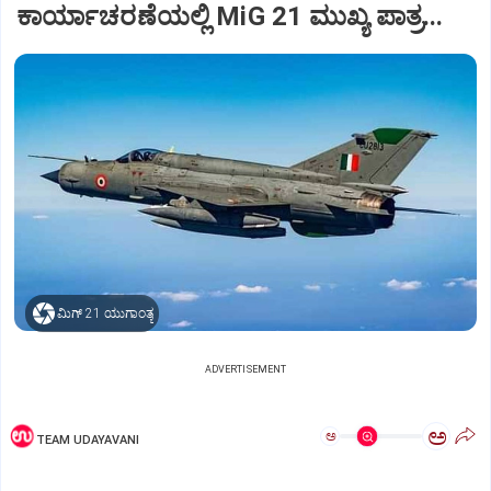
ಕಾರ್ಯಾಚರಣೆಯಲ್ಲಿ MiG 21 ಮುಖ್ಯ ಪಾತ್ರ...
ಮಿಗ್‌ 21 ಯುಗಾಂತ್ಯ
ADVERTISEMENT
ಅ
ಅ
TEAM UDAYAVANI