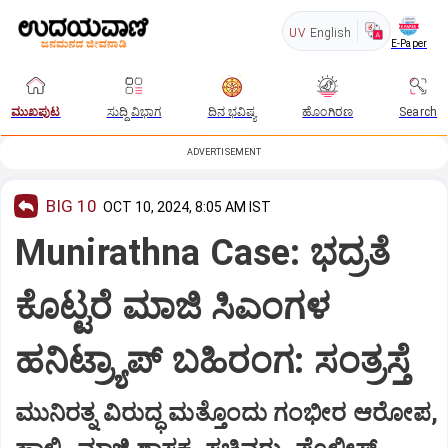
UV
English
E-Paper
ಮುಖಪುಟ
ಸುದ್ದಿ ವಿಭಾಗ
ದಿನ ಭವಿಷ್ಯ
ಹೊಂಗಿರಣ
Search
ADVERTISEMENT
BIG 10
OCT 10, 2024, 8:05 AM IST
Munirathna Case: ಭದ್ರತೆ
ಕೊಟ್ಟರೆ ಮಾಜಿ ಸಿಎಂಗಳ
ಹನಿಟ್ರ್ಯಾಪ್‌ ಬಹಿರಂಗ: ಸಂತ್ರಸ್ತೆ
ಮುನಿರತ್ನ ವಿರುದ್ಧ ಮತ್ತೊಂದು ಗಂಭೀರ ಆರೋಪ,