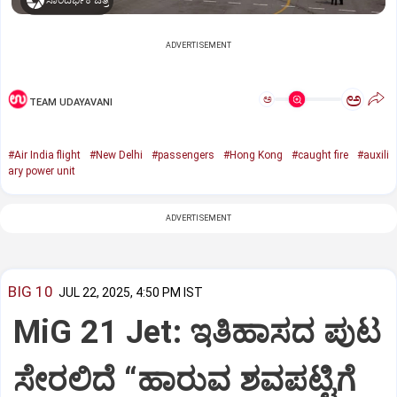
ಸಾಂದರ್ಭಿಕ ಚಿತ್ರ
ADVERTISEMENT
ಅ
ಅ
TEAM UDAYAVANI
#Air India flight
#New Delhi
#passengers
#Hong Kong
#caught fire
#auxili
ary power unit
ADVERTISEMENT
BIG 10
JUL 22, 2025, 4:50 PM IST
MiG 21 Jet: ಇತಿಹಾಸದ ಪುಟ
ಸೇರಲಿದೆ “ಹಾರುವ ಶವಪಟ್ಟಿಗೆ