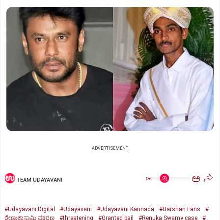
ADVERTISEMENT
ಅ
ಅ
TEAM UDAYAVANI
#Udayavani Digital
#Udayavani
#Udayavani Kannada
#Darshan Fans
#
ರೇಣುಕಾಸ್ವಾಮಿ ಪ್ರಕರಣ
#threatening
#Granted bail
#Renuka Swamy case
#