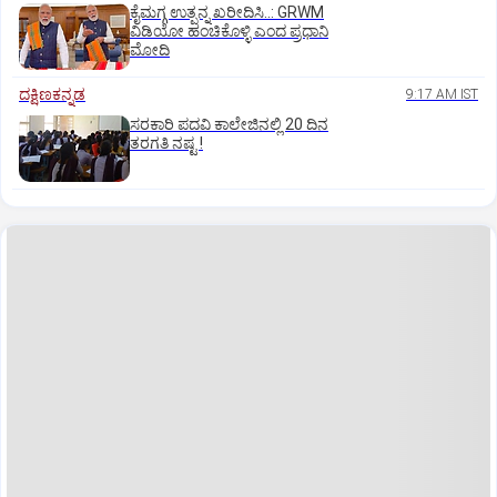
ಕೈಮಗ್ಗ ಉತ್ಪನ್ನ ಖರೀದಿಸಿ..: GRWM
ವಿಡಿಯೋ ಹಂಚಿಕೊಳ್ಳಿ ಎಂದ ಪ್ರಧಾನಿ
ಮೋದಿ
ದಕ್ಷಿಣಕನ್ನಡ
9:17 AM IST
ಸರಕಾರಿ ಪದವಿ ಕಾಲೇಜಿನಲ್ಲಿ 20 ದಿನ
ತರಗತಿ ನಷ್ಟ !