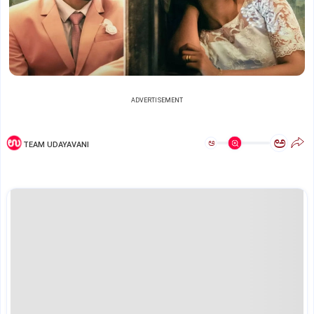
ADVERTISEMENT
ಅ
ಅ
TEAM UDAYAVANI