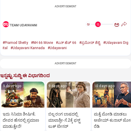
ADVERTISEMENT
ಅ
ಅ
TEAM UDAYAVANI
#Pramod Shetty
#NH 66 Movie
#ಎನ್‌ ಹೆಚ್‌ 66
#ಪ್ರಮೋದ್‌ ಶೆಟ್ಟಿ
#Udayavani Dig
ital
#Udayavani Kannada
#Udayavani
ADVERTISEMENT
ಇನ್ನಷ್ಟು ಸುದ್ದಿ ಈ ವಿಭಾಗದಿಂದ
9 days ago
9 days ago
10 days ago
ಇದು ಸಿನಿಮಾ ಶೀರ್ಷಿಕೆ;
ಬಿಲ್ಲ ರಂಗ ಬಾಷದಲ್ಲಿ
ಮತ್ತೆ ಮೋಡಿ ಮಾಡಲು
ದೇವರ ಹೆಸರಲ್ಲಿ ಪ್ರಮಾಣ
ಮಾಲಾಶ್ರೀ-ಸೆ.2ಕ್ಕೆ ಫಸ್ಟ್‌
ಅಜೇಯ್-ಕುನಾಲ್‌ ಜೋ
ಮಾಡುತ್ತೇನೆ!
ಲುಕ್‌ ಟೀಸರ್‌
ರೆಡಿ