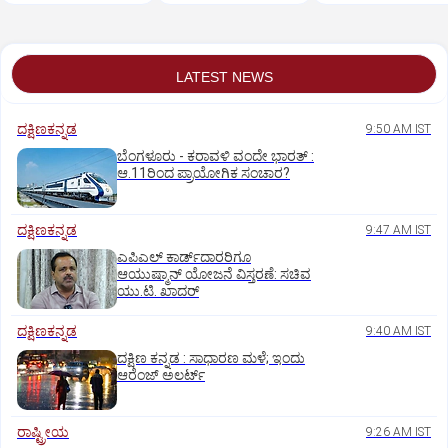
LATEST NEWS
ದಕ್ಷಿಣಕನ್ನಡ
9:50 AM IST
ಬೆಂಗಳೂರು - ಕರಾವಳಿ ವಂದೇ ಭಾರತ್‌ :
ಆ.11ರಿಂದ ಪ್ರಾಯೋಗಿಕ ಸಂಚಾರ?
ದಕ್ಷಿಣಕನ್ನಡ
9:47 AM IST
ಎಪಿಎಲ್‌ ಕಾರ್ಡ್‌ದಾರರಿಗೂ
ಆಯುಷ್ಮಾನ್‌ ಯೋಜನೆ ವಿಸ್ತರಣೆ: ಸಚಿವ
ಯು.ಟಿ. ಖಾದರ್
ದಕ್ಷಿಣಕನ್ನಡ
9:40 AM IST
ದಕ್ಷಿಣ ಕನ್ನಡ : ಸಾಧಾರಣ ಮಳೆ; ಇಂದು
ಆರೆಂಜ್‌ ಅಲರ್ಟ್
ರಾಷ್ಟ್ರೀಯ
9:26 AM IST