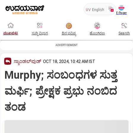
UV
English
E-Paper
ಮುಖಪುಟ
ಸುದ್ದಿ ವಿಭಾಗ
ದಿನ ಭವಿಷ್ಯ
ಹೊಂಗಿರಣ
Search
ADVERTISEMENT
ಸ್ಯಾಂಡಲ್‌ವುಡ್‌
OCT 18, 2024, 10:42 AM IST
Murphy; ಸಂಬಂಧಗಳ ಸುತ್ತ
ಮರ್ಫಿ; ಪ್ರೇಕ್ಷಕ ಪ್ರಭು ನಂಬಿದ
ತಂಡ