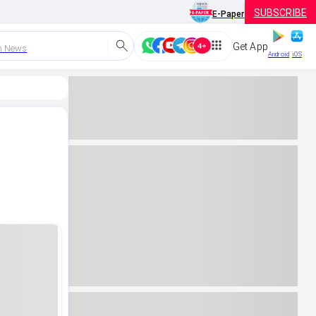
SUBSCRIBE
E-Paper
Get App
h News
Android
iOS