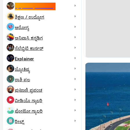
ಇಸ್ರೇಲ್- ಇರಾನ್‌ ಯುದ್ಧ
ಶಿಕ್ಷಣ / ಉದ್ಯೋಗ
ಆರೋಗ್ಯ
ಅನಿವಾಸಿ ಕನ್ನಡಿಗ
ಸೆಲೆಬ್ರಿಟಿ ಕಾರ್ನರ್‌
Explainer
ಜ್ಯೋತಿಷ್ಯ
ರಾಶಿ ಫಲ
ಪುಟಾಣಿ ಪ್ರಪಂಚ
ವೀಡಿಯೊ ಗ್ಯಾಲರಿ
ಫೋಟೋ ಗ್ಯಾಲರಿ
ರೀಲ್ಸ್