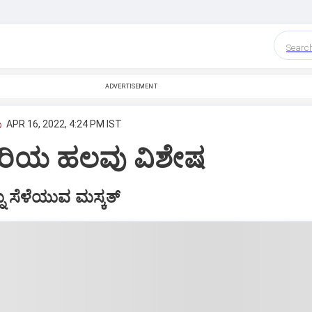
Searc
ADVERTISEMENT
ು
APR 16, 2022, 4:24 PM IST
ಗರಿಯ ಹಲವು ವಿಶೇಷ
ನು ಸೆಳೆಯುವ ಮಸ್ಕತ್‌