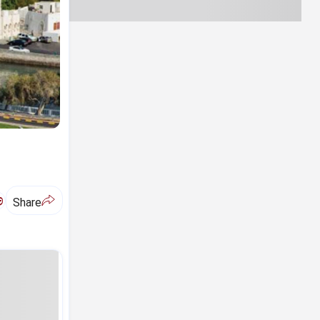
ಅ
Share