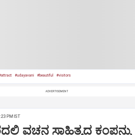
#attract
#udayavani
#beautiful
#visitors
ADVERTISEMENT
5:23 PM IST
ದಲ್ಲಿ ವಚನ ಸಾಹಿತ್ಯದ ಕಂಪನ್ನು