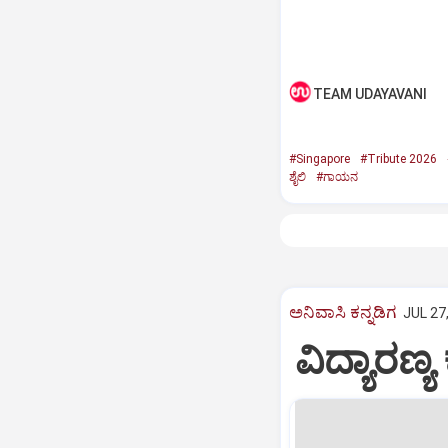
TEAM UDAYAVANI
#Singapore
#Tribute 2026
ಶೈಲಿ
#ಗಾಯನ
ಅನಿವಾಸಿ ಕನ್ನಡಿಗ
JUL 27
ವಿದ್ಯಾರಣ್