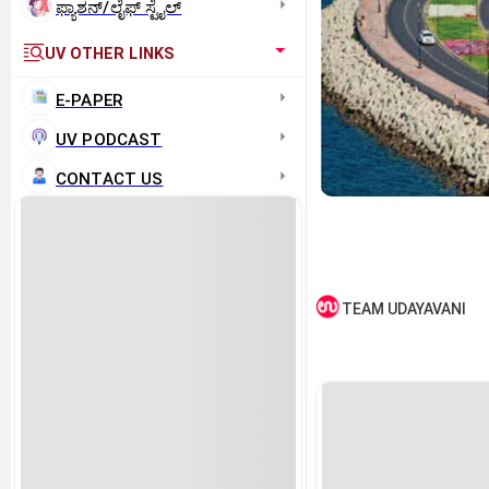
ಫ್ಯಾಶನ್/ಲೈಫ್‌ ಸ್ಟೈಲ್
UV OTHER LINKS
E-PAPER
UV PODCAST
CONTACT US
TEAM UDAYAVANI