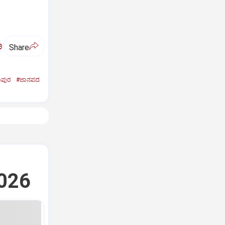
ಅ
Share
ಾಪುರ
#ಜಾನಪದ
2026