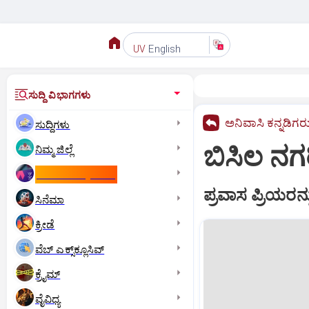
English
UV
ಸುದ್ದಿ ವಿಭಾಗಗಳು
ಅನಿವಾಸಿ ಕನ್ನಡಿಗರ
ಸುದ್ದಿಗಳು
ಬಿಸಿಲ ನ
ನಿಮ್ಮ ಜಿಲ್ಲೆ
ಕಾಮನ್‌ ವೆಲ್ತ್‌ ಗೇಮ್ಸ್‌
ಪ್ರವಾಸ ಪ್ರಿಯರನ್
ಸಿನೆಮಾ
ಕ್ರೀಡೆ
ವೆಬ್ ಎಕ್ಸ್‌ಕ್ಲೂಸಿವ್
ಕ್ರೈಮ್
ವೈವಿಧ್ಯ