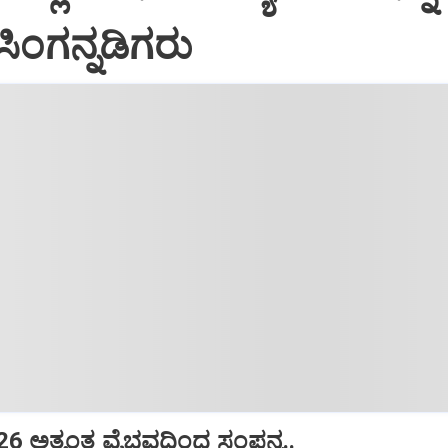
ಸಿಂಗನ್ನಡಿಗರು
6 ಅತ್ಯಂತ ವೈಭವದಿಂದ ಸಂಪನ್ನ..