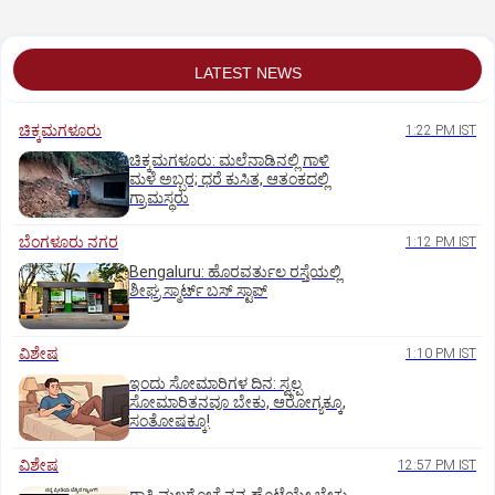
LATEST NEWS
ಚಿಕ್ಕಮಗಳೂರು
1:22 PM IST
ಚಿಕ್ಕಮಗಳೂರು: ಮಲೆನಾಡಿನಲ್ಲಿ ಗಾಳಿ
ಮಳೆ ಅಬ್ಬರ; ಧರೆ ಕುಸಿತ, ಆತಂಕದಲ್ಲಿ
ಗ್ರಾಮಸ್ಥರು
ಬೆಂಗಳೂರು ನಗರ
1:12 PM IST
Bengaluru: ಹೊರವರ್ತುಲ ರಸ್ತೆಯಲ್ಲಿ
ಶೀಘ್ರ ಸ್ಮಾರ್ಟ್‌ ಬಸ್‌ ಸ್ಟಾಪ್‌
ವಿಶೇಷ
1:10 PM IST
ಇಂದು ಸೋಮಾರಿಗಳ ದಿನ: ಸ್ವಲ್ಪ
ಸೋಮಾರಿತನವೂ ಬೇಕು, ಆರೋಗ್ಯಕ್ಕೂ,
ಸಂತೋಷಕ್ಕೂ!
ವಿಶೇಷ
12:57 PM IST