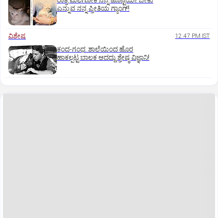
ರಾತ್ರಿ ಮಲಗೋಕೆ ನನ್ನ ಹೊಟ್ಟೆಯೇ ಬೇಕು
ಎನ್ನುವ ನನ್ನ ಪ್ರೀತಿಯ ಗ್ಯಾಂಗ್!
ವಿಶೇಷ
12:47 PM IST
ಕಂದ-ಗಂಧ: ಶಾಲೆಯಿಂದ ಹೊರ
ಹಾಕಲ್ಪಟ್ಟ ಬಾಲಕ ಆದದ್ದು ಶ್ರೇಷ್ಠ ವಿಜ್ಞಾನಿ!