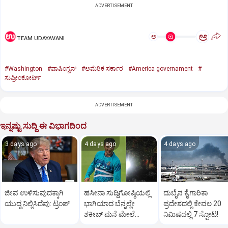
ADVERTISEMENT
ಅ
ಅ
TEAM UDAYAVANI
#Washington
#ವಾಷಿಂಗ್ಟನ್‌
#ಅಮೆರಿಕ ಸರ್ಕಾರ
#America governament
#
ಸುಪ್ರೀಂಕೋರ್ಟ್‌
ADVERTISEMENT
ಇನ್ನಷ್ಟು ಸುದ್ದಿ ಈ ವಿಭಾಗದಿಂದ
3 days ago
4 days ago
4 days ago
ಜೀವ ಉಳಿಸುವುದಕ್ಕಾಗಿ
ಹಸೀನಾ ಸುದ್ದಿಗೋಷ್ಠಿಯಲ್ಲಿ
ದುಬೈನ ಕೈಗಾರಿಕಾ
ಯುದ್ಧ ನಿಲ್ಲಿಸಿದೆವು: ಟ್ರಂಪ್‌
ಭಾಗಿಯಾದ ಬೆನ್ನಲ್ಲೇ
ಪ್ರದೇಶದಲ್ಲಿ ಕೇವಲ 20
ಶಕೀಬ್ ಮನೆ ಮೇಲೆ
ನಿಮಿಷದಲ್ಲಿ 7 ಸ್ಫೋಟ!
ಪೆಟ್ರೋಲ್ ಬಾಂಬ್ ದಾಳಿ!