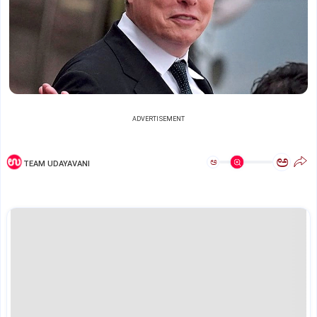
ADVERTISEMENT
ಅ
ಅ
TEAM UDAYAVANI