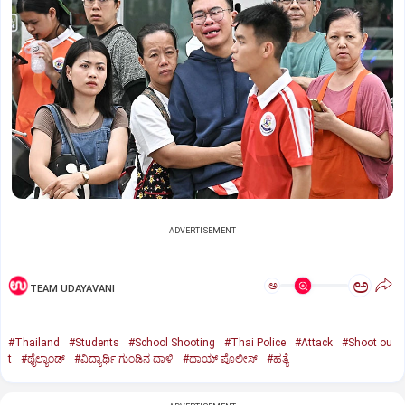
ADVERTISEMENT
ಅ
ಅ
TEAM UDAYAVANI
#Thailand
#Students
#School Shooting
#Thai Police
#Attack
#Shoot ou
t
#ಥೈಲ್ಯಾಂಡ್‌
#ವಿದ್ಯಾರ್ಥಿ ಗುಂಡಿನ ದಾಳಿ
#ಥಾಯ್‌ ಪೊಲೀಸ್‌
#ಹತ್ಯೆ