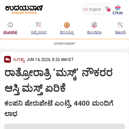
UV
English
E-Paper
ಮುಖಪುಟ
ಸುದ್ದಿ ವಿಭಾಗ
ದಿನ ಭವಿಷ್ಯ
ಹೊಂಗಿರಣ
Search
ADVERTISEMENT
ಜಗತ್ತು
JUN 14, 2026, 8:20 AM IST
ರಾತ್ರೋರಾತ್ರಿ ‘ಮಸ್ಕ್’ ನೌಕರರ
ಆಸ್ತಿ ಮಸ್ತ್ ಏರಿಕೆ
ಕಂಪನಿ ಷೇರುಪೇಟೆ ಎಂಟ್ರಿ, 4400 ಮಂದಿಗೆ
ಲಾಭ