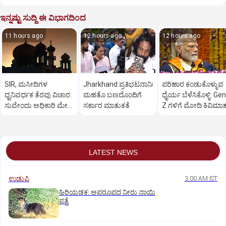
ಇನ್ನಷ್ಟು ಸುದ್ದಿ ಈ ವಿಭಾಗದಿಂದ
11 hours ago
12 hours ago
12 hours ago
SIR, ಮಸೀದಿಗಳ
Jharkhand:ಪ್ರತಿಭಟನಾನಿರತ
ಪರಿಹಾರ ಕಂಡುಕೊಳ್ಳುವ
ಧ್ವನಿವರ್ಧಕ ತೆರವು ವಿಚಾರ:
ಮಹತೊ ಬಣದೊಂದಿಗೆ
ಧೈರ್ಯ ಬೆಳೆಸಿಕೊಳ್ಳಿ: Gen
ಸುವೇಂದು ಅಧಿಕಾರಿ ಮೇಲೆ
ಸರ್ಕಾರ ಮಾತುಕತೆ
Z ಗಳಿಗೆ ಮೋದಿ ಕಿವಿಮಾ
ಒತ್ತಡ
LATEST NEWS
ಉಡುಪಿ
3:00 AM IST
ಹಿರಿಯಡಕ: ಅಪರೂಪದ ನೀರು ನಾಯಿ
ಪತ್ತೆ