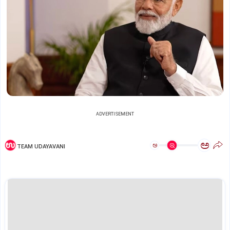
ADVERTISEMENT
ಅ
ಅ
TEAM UDAYAVANI