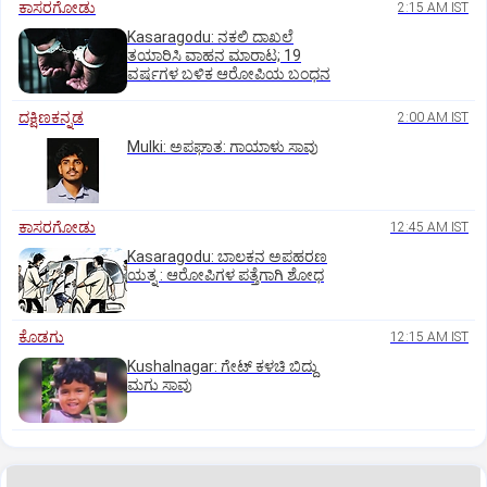
ಕಾಸರಗೋಡು
2:15 AM IST
Kasaragodu: ನಕಲಿ ದಾಖಲೆ
ತಯಾರಿಸಿ ವಾಹನ ಮಾರಾಟ; 19
ವರ್ಷಗಳ ಬಳಿಕ ಆರೋಪಿಯ ಬಂಧನ
ದಕ್ಷಿಣಕನ್ನಡ
2:00 AM IST
Mulki: ಅಪಘಾತ: ಗಾಯಾಳು ಸಾವು
ಕಾಸರಗೋಡು
12:45 AM IST
Kasaragodu: ಬಾಲಕನ ಅಪಹರಣ
ಯತ್ನ : ಆರೋಪಿಗಳ ಪತ್ತೆಗಾಗಿ ಶೋಧ
ಕೊಡಗು
12:15 AM IST
Kushalnagar: ಗೇಟ್ ಕಳಚಿ ಬಿದ್ದು
ಮಗು ಸಾವು