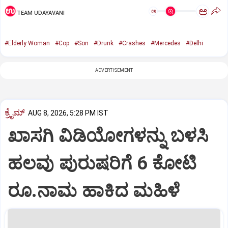
ಅ
ಅ
TEAM UDAYAVANI
#Elderly Woman
#Cop
#Son
#Drunk
#Crashes
#Mercedes
#Delhi
ADVERTISEMENT
ಕ್ರೈಮ್
AUG 8, 2026, 5:28 PM IST
ಖಾಸಗಿ ವಿಡಿಯೋಗಳನ್ನು ಬಳಸಿ
ಹಲವು ಪುರುಷರಿಗೆ 6 ಕೋಟಿ
ರೂ.ನಾಮ ಹಾಕಿದ ಮಹಿಳೆ