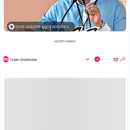
ಸಂಸದ ಯದುವೀರ್ ಕೃಷ್ಣದತ್ತ ಚಾಮರಾಜ ಒಡೆಯರ್
ADVERTISEMENT
ಅ
ಅ
TEAM UDAYAVANI