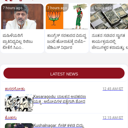
7 hours ago
7 hours ago
8 hours ago
ಮಹಿಳೆಯರಿಗೆ
ಕಾಂಗ್ರೆಸ್‌ ಸರಕಾರದ ವಿರುದ್ಧ
ನೂತನ ಸಚಿವರ ಸ್ವಾಗತ
ಪ್ರಾತಿನಿಧ್ಯವಿಲ್ಲ: ರಿಜಿಜು
ಜಂಟಿ ಹೋರಾಟಕ್ಕೆ ಬಿಜೆಪಿ–
ಕಾರ್ಯಕ್ರಮದಲ್ಲಿ
ಟೀಕೆಗೆ ಸಿಎಂ
ಜೆಡಿಎಸ್‌ ನಿರ್ಧಾರ
ಜೇಬುಗಳ್ಳರ ಕರಾಮತ್ತು: ಲಕ
ಡಿ.ಕೆ.ಶಿವಕುಮಾರ್
ರೂ.ಕಳೆದುಕೊಂಡ ರೈತ
ತಿರುಗೇಟು
LATEST NEWS
ಕಾಸರಗೋಡು
12:45 AM IST
Kasaragodu: ಬಾಲಕನ ಅಪಹರಣ
ಯತ್ನ : ಆರೋಪಿಗಳ ಪತ್ತೆಗಾಗಿ ಶೋಧ
ಕೊಡಗು
12:15 AM IST
Kushalnagar: ಗೇಟ್ ಕಳಚಿ ಬಿದ್ದು