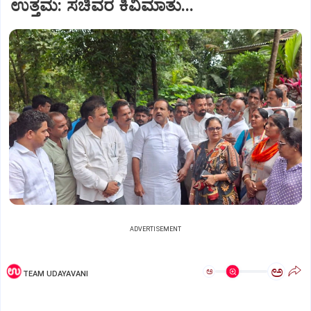
ಉತ್ತಮ: ಸಚಿವರ ಕಿವಿಮಾತು...
ADVERTISEMENT
ಅ
ಅ
TEAM UDAYAVANI