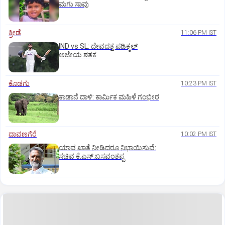
ಮಗು ಸಾವು
ಕ್ರೀಡೆ
11:06 PM IST
IND vs SL: ದೇವದತ್ತ ಪಡಿಕ್ಕಲ್‌
ಅಜೇಯ ಶತಕ
ಕೊಡಗು
10:23 PM IST
ಕಾಡಾನೆ ದಾಳಿ: ಕಾರ್ಮಿಕ ಮಹಿಳೆ ಗಂಭೀರ
ದಾವಣಗೆರೆ
10:02 PM IST
ಯಾವ ಖಾತೆ ನೀಡಿದರೂ ನಿಭಾಯಿಸುವೆ:
ಸಚಿವ ಕೆ.ಎಸ್.ಬಸವಂತಪ್ಪ