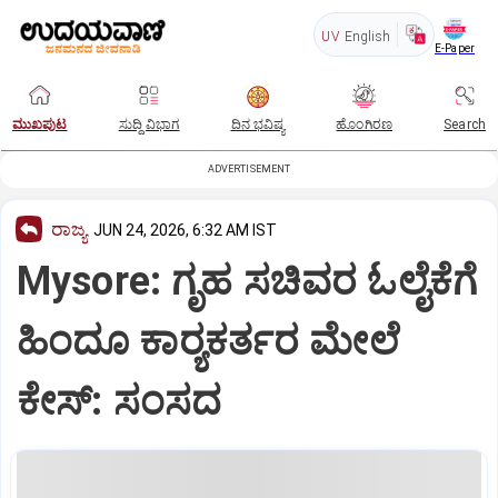
UV
English
E-Paper
ಮುಖಪುಟ
ಸುದ್ದಿ ವಿಭಾಗ
ದಿನ ಭವಿಷ್ಯ
ಹೊಂಗಿರಣ
Search
ADVERTISEMENT
ರಾಜ್ಯ
JUN 24, 2026, 6:32 AM IST
Mysore: ಗೃಹ ಸಚಿವರ ಓಲೈಕೆಗೆ
ಹಿಂದೂ ಕಾರ್‍ಯಕರ್ತರ ಮೇಲೆ
ಕೇಸ್‌: ಸಂಸದ