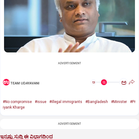
ADVERTISEMENT
ಅ
ಅ
TEAM UDAYAVANI
#No compromise
#issue
#illegal immigrants
#Bangladesh
#Minister
#Pr
iyank Kharge
ADVERTISEMENT
ಇನ್ನಷ್ಟು ಸುದ್ದಿ ಈ ವಿಭಾಗದಿಂದ