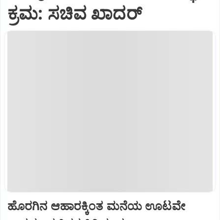
ಕ್ರಮ: ಸಚಿವ ಖಾದರ್
ಹೊರಗಿನ ಆಹಾರಕ್ಕಿಂತ ಮನೆಯ ಊಟವೇ