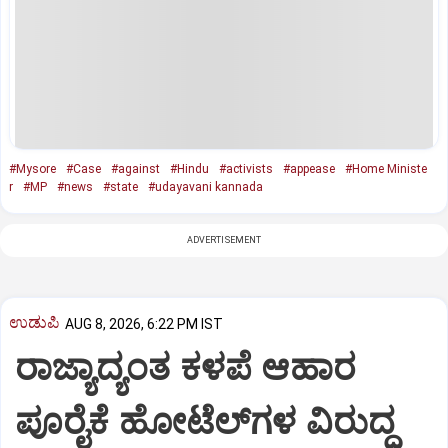
#Mysore
#Case
#against
#Hindu
#activists
#appease
#Home Ministe
r
#MP
#news
#state
#udayavani kannada
ADVERTISEMENT
ಉಡುಪಿ
AUG 8, 2026, 6:22 PM IST
ರಾಜ್ಯಾದ್ಯಂತ ಕಳಪೆ ಆಹಾರ
ಪೂರೈಕೆ ಹೋಟೆಲ್‌ಗಳ ವಿರುದ್ಧ