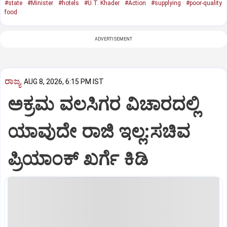
#state
#Minister
#hotels
#U.T. Khader
#Action
#supplying
#poor-quality
food
ADVERTISEMENT
ರಾಜ್ಯ
AUG 8, 2026, 6:15 PM IST
ಅಕ್ರಮ ವಲಸಿಗರ ವಿಚಾರದಲ್ಲಿ
ಯಾವುದೇ ರಾಜಿ ಇಲ್ಲ:ಸಚಿವ
ಪ್ರಿಯಾಂಕ್ ಖರ್ಗೆ ಕಿಡಿ