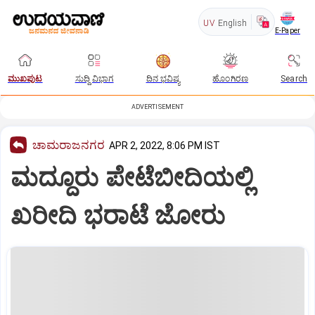
UV
English
E-Paper
ಮುಖಪುಟ
ಸುದ್ದಿ ವಿಭಾಗ
ದಿನ ಭವಿಷ್ಯ
ಹೊಂಗಿರಣ
Search
ADVERTISEMENT
ಚಾಮರಾಜನಗರ
APR 2, 2022, 8:06 PM IST
ಮದ್ದೂರು ಪೇಟೆಬೀದಿಯಲ್ಲಿ
ಖರೀದಿ ಭರಾಟೆ ಜೋರು