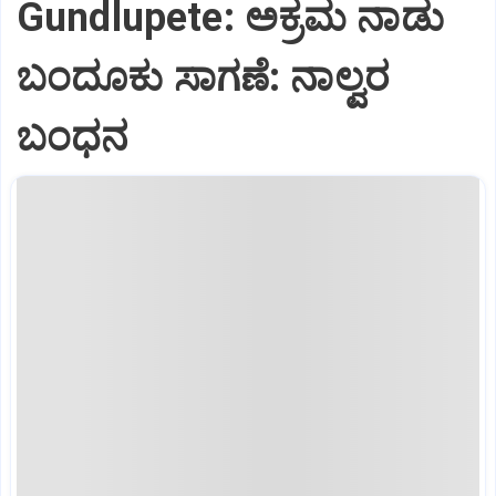
Gundlupete: ಅಕ್ರಮ ನಾಡು
ಬಂದೂಕು ಸಾಗಣೆ: ನಾಲ್ವರ
ಬಂಧನ