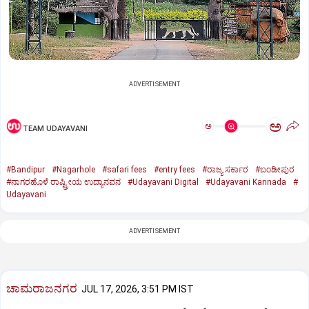
ADVERTISEMENT
ಅ
ಅ
TEAM UDAYAVANI
#Bandipur
#Nagarhole
#safari fees
#entry fees
#ರಾಜ್ಯ ಸರ್ಕಾರ
#ಬಂಡೀಪುರ
#ನಾಗರಹೊಳೆ ರಾಷ್ಟ್ರೀಯ ಉದ್ಯಾನವನ
#Udayavani Digital
#Udayavani Kannada
#
Udayavani
ADVERTISEMENT
ಚಾಮರಾಜನಗರ
JUL 17, 2026, 3:51 PM IST