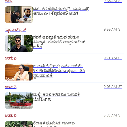
ರಾಜ್ಯ
9:36 AM IST
ದರ್ಶನ್‌ಗೆ ಹೆಚ್ಚಿದ ಸಂಕಷ್ಟ?: 'ಮಾಫಿ ಸಾಕ್ಷಿ'
ಆಗಲು ಎ-14 ಪ್ರದೋಷ್ ಅರ್ಜಿ!
ಸ್ಯಾಂಡಲ್‌ವುಡ್‌
9:33 AM IST
ನನಗೆ ಅವಶ್ಯಕತೆ ಇರುವ ಹುಡುಗಿ
ಸಿಕ್ಕಿದ್ದಾಳೆ.. ಮದುವೆಗೆ ಸಜ್ಜಾದ ರಾಕೇಶ್
ಅಡಿಗ
ಉಡುಪಿ
9:21 AM IST
ಉಡುಪಿ ಜಿಲ್ಲೆಯಲ್ಲಿ ಎಸ್‌ಐಆರ್‌ ಶೇ.
93.95 ಡಿಜಿಟಲೀಕರಣ ಪೂರ್ಣ: ಡಿಸಿ
ಸ್ವರೂಪಾ ಟಿ.ಕೆ.
ಉಡುಪಿ
9:02 AM IST
ಮಲ್ಪೆ : ಕಡಲಿಗಿಳಿದ ಮೀನುಗಾರಿಕೆ
ಬೋಟುಗಳು
ಉಡುಪಿ
8:58 AM IST
ರೆಂಜಾಳ ಭೂಕುಸಿತ: ಜಿಎಸ್‌ಐ