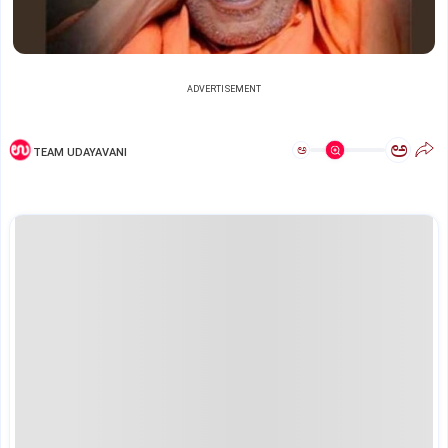
ADVERTISEMENT
ಅ
ಅ
TEAM UDAYAVANI