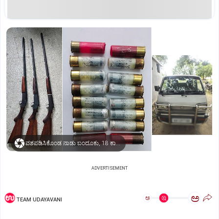
ವಶಪಡಿಸಿಕೊಂಡ ನಾಡು ಬಂದೂಕು, 18 ಕಾರ್ಟ್ರಿಜ್‌ ಗುಂಡುಗಳು, ಓಮ್ನಿ
ADVERTISEMENT
ಅ
ಅ
TEAM UDAYAVANI