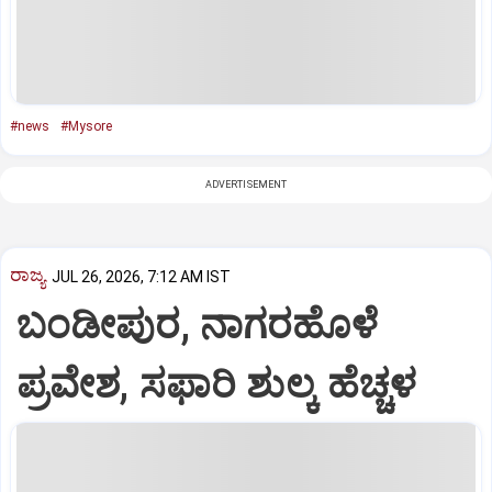
#news
#Mysore
ADVERTISEMENT
ರಾಜ್ಯ
JUL 26, 2026, 7:12 AM IST
ಬಂಡೀಪುರ, ನಾಗರಹೊಳೆ
ಪ್ರವೇಶ, ಸಫಾರಿ ಶುಲ್ಕ ಹೆಚ್ಚಳ