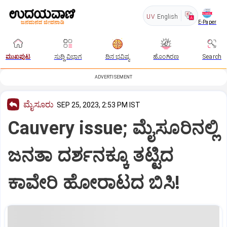
UV
English
E-Paper
ಮುಖಪುಟ
ಸುದ್ದಿ ವಿಭಾಗ
ದಿನ ಭವಿಷ್ಯ
ಹೊಂಗಿರಣ
Search
ADVERTISEMENT
ಮೈಸೂರು
SEP 25, 2023, 2:53 PM IST
Cauvery issue; ಮೈಸೂರಿನಲ್ಲಿ
ಜನತಾ ದರ್ಶನಕ್ಕೂ ತಟ್ಟಿದ
ಕಾವೇರಿ ಹೋರಾಟದ ಬಿಸಿ!