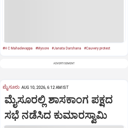
#H C Mahadevappa
#Mysore
#Janata Darshana
#Cauvery protest
ADVERTISEMENT
ಮೈಸೂರು
AUG 10, 2026, 6:12 AM IST
ಮೈಸೂರಲ್ಲಿ ಶಾಸಕಾಂಗ ಪಕ್ಷದ
ಸಭೆ ನಡೆಸಿದ ಕುಮಾರಸ್ವಾಮಿ