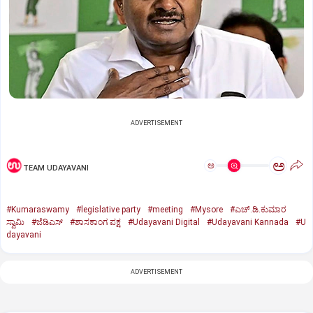
ADVERTISEMENT
ಅ
ಅ
TEAM UDAYAVANI
#Kumaraswamy
#legislative party
#meeting
#Mysore
#ಎಚ್‌.ಡಿ.ಕುಮಾರ
ಸ್ವಾಮಿ
#ಜೆಡಿಎಸ್‌
#ಶಾಸಕಾಂಗ ಪಕ್ಷ
#Udayavani Digital
#Udayavani Kannada
#U
dayavani
ADVERTISEMENT