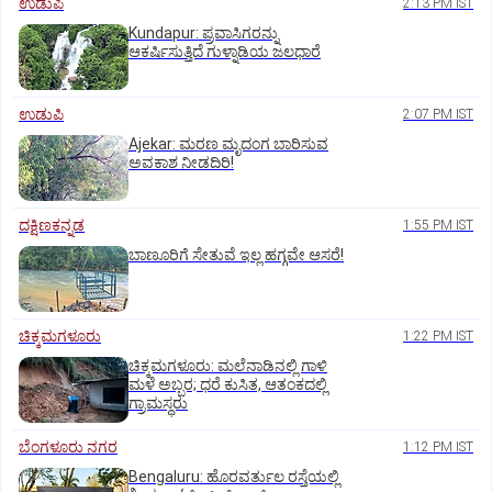
ಉಡುಪಿ
2:13 PM IST
Kundapur: ಪ್ರವಾಸಿಗರನ್ನು
ಆಕರ್ಷಿಸುತ್ತಿದೆ ಗುಳ್ನಾಡಿಯ ಜಲಧಾರೆ
ಉಡುಪಿ
2:07 PM IST
Ajekar: ಮರಣ ಮೃದಂಗ ಬಾರಿಸುವ
ಅವಕಾಶ ನೀಡದಿರಿ!
ದಕ್ಷಿಣಕನ್ನಡ
1:55 PM IST
ಬಾಣೂರಿಗೆ ಸೇತುವೆ ಇಲ್ಲ ಹಗ್ಗವೇ ಆಸರೆ!
ಚಿಕ್ಕಮಗಳೂರು
1:22 PM IST
ಚಿಕ್ಕಮಗಳೂರು: ಮಲೆನಾಡಿನಲ್ಲಿ ಗಾಳಿ
ಮಳೆ ಅಬ್ಬರ; ಧರೆ ಕುಸಿತ, ಆತಂಕದಲ್ಲಿ
ಗ್ರಾಮಸ್ಥರು
ಬೆಂಗಳೂರು ನಗರ
1:12 PM IST
Bengaluru: ಹೊರವರ್ತುಲ ರಸ್ತೆಯಲ್ಲಿ