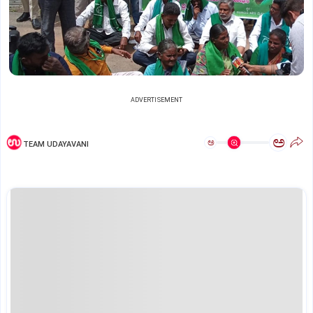
ADVERTISEMENT
ಅ
ಅ
TEAM UDAYAVANI