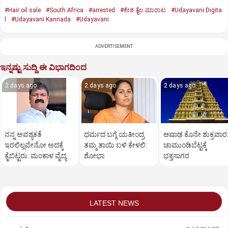
#Hair oil sale
#South Africa
#arrested
#ಕೇಶ ತೈಲ ಮಾರಾಟ
#Udayavani Digita
l
#Udayavani Kannada
#Udayavani
ADVERTISEMENT
ಇನ್ನಷ್ಟು ಸುದ್ದಿ ಈ ವಿಭಾಗದಿಂದ
2 days ago
2 days ago
2 days ago
ನನ್ನ ಅವಶ್ಯಕತೆ
ಧರ್ಮದ ಬಗ್ಗೆ ಯತೀಂದ್ರ
ಆಷಾಢ ಕೊನೇ ಶುಕ್ರವಾರ
ಇರಲಿಲ್ಲವೇನೋ ಅದಕ್ಕೆ
ತಮ್ಮ ತಾಯಿ ಬಳಿ ಕೇಳಲಿ:
ಚಾಮುಂಡಿಬೆಟ್ಟಕ್ಕೆ
ಕೈಬಿಟ್ಟರು: ಮಂಕಾಳ ವೈದ್ಯ
ಶೋಭಾ
ಭಕ್ತಸಾಗರ
LATEST NEWS