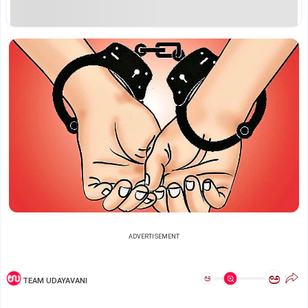
ADVERTISEMENT
ಅ
ಅ
TEAM UDAYAVANI