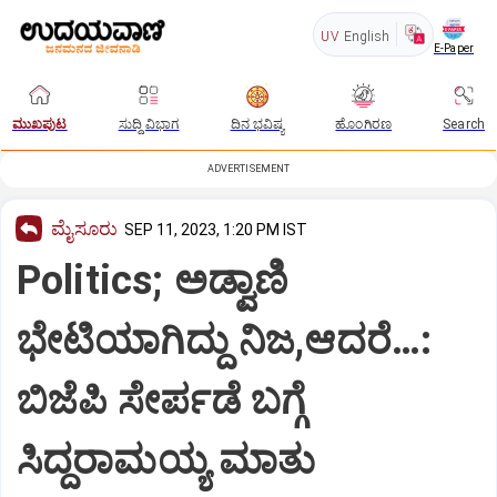
UV
English
E-Paper
ಮುಖಪುಟ
ಸುದ್ದಿ ವಿಭಾಗ
ದಿನ ಭವಿಷ್ಯ
ಹೊಂಗಿರಣ
Search
ADVERTISEMENT
ಮೈಸೂರು
SEP 11, 2023, 1:20 PM IST
Politics; ಅಡ್ವಾಣಿ
ಭೇಟಿಯಾಗಿದ್ದು ನಿಜ,ಆದರೆ…:
ಬಿಜೆಪಿ ಸೇರ್ಪಡೆ ಬಗ್ಗೆ
ಸಿದ್ದರಾಮಯ್ಯ ಮಾತು