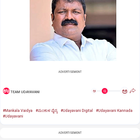
ADVERTISEMENT
ಅ
ಅ
TEAM UDAYAVANI
#Mankala Vaidya
#ಮಂಕಾಳ ವೈದ್ಯ
#Udayavani Digital
#Udayavani Kannada
#Udayavani
ADVERTISEMENT