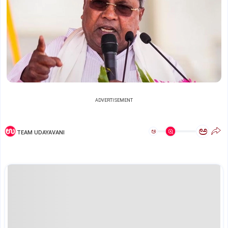
ADVERTISEMENT
ಅ
ಅ
TEAM UDAYAVANI