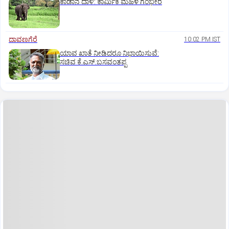
ಕಾಡಾನೆ ದಾಳಿ: ಕಾರ್ಮಿಕ ಮಹಿಳೆ ಗಂಭೀರ
ದಾವಣಗೆರೆ
10:02 PM IST
ಯಾವ ಖಾತೆ ನೀಡಿದರೂ ನಿಭಾಯಿಸುವೆ:
ಸಚಿವ ಕೆ.ಎಸ್.ಬಸವಂತಪ್ಪ