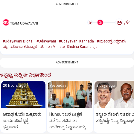
ADVERTISEMENT
ಅ
ಅ
TEAM UDAYAVANI
#Udayavani Digital
#Udayavani
#Udayavani Kannada
#ಯತೀಂದ್ರ ಸಿದ್ದರಾಮ
ಯ್ಯ
#ಶೋಭಾ ಕರಂದ್ಲಾಜೆ
#Union Minister Shobha Karandlaje
ADVERTISEMENT
ಇನ್ನಷ್ಟು ಸುದ್ದಿ ಈ ವಿಭಾಗದಿಂದ
20 hours ago
Yesterday
2 days ago
ಆಷಾಢ ಕೊನೇ ಶುಕ್ರವಾರ:
Hunsur: ಬರ ವೀಕ್ಷಣೆ
ತನ್ವೀರ್‌ ಸೇಠ್‌ಗೆ ಸಚಿವಗಿರ
ಚಾಮುಂಡಿಬೆಟ್ಟಕ್ಕೆ
ನಡೆಸಿದ ಸಚಿವ ಡಾ.
ತಪ್ಪಿಸಿದ್ದೇ ಸಿದ್ದು: ವಿಶ್ವನಾಥ್
ಭಕ್ತಸಾಗರ
ಯತೀಂದ್ರ ಸಿದ್ದರಾಮಯ್ಯ