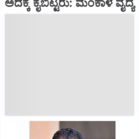
ಅದಕ್ಕೆ ಕೈಬಿಟ್ಟರು: ಮಂಕಾಳ ವೈದ್ಯ