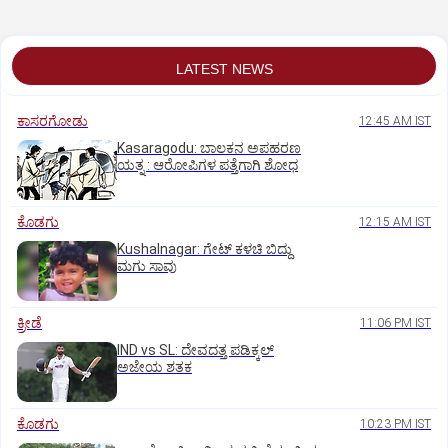
LATEST NEWS
ಕಾಸರಗೋಡು
12:45 AM IST
Kasaragodu: ಬಾಲಕನ ಅಪಹರಣ
ಯತ್ನ : ಆರೋಪಿಗಳ ಪತ್ತೆಗಾಗಿ ಶೋಧ
ಕೊಡಗು
12:15 AM IST
Kushalnagar: ಗೇಟ್ ಕಳಚಿ ಬಿದ್ದು
ಮಗು ಸಾವು
ಕ್ರೀಡೆ
11:06 PM IST
IND vs SL: ದೇವದತ್ತ ಪಡಿಕ್ಕಲ್‌
ಅಜೇಯ ಶತಕ
ಕೊಡಗು
10:23 PM IST