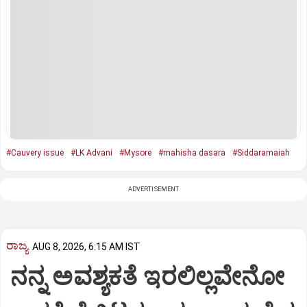
#Cauvery issue
#LK Advani
#Mysore
#mahisha dasara
#Siddaramaiah
ADVERTISEMENT
ರಾಜ್ಯ
AUG 8, 2026, 6:15 AM IST
ನನ್ನ ಅವಶ್ಯಕತೆ ಇರಲಿಲ್ಲವೇನೋ