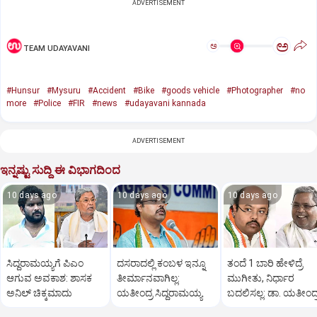
ADVERTISEMENT
ಅ
ಅ
TEAM UDAYAVANI
#Hunsur
#Mysuru
#Accident
#Bike
#goods vehicle
#Photographer
#no
more
#Police
#FIR
#news
#udayavani kannada
ADVERTISEMENT
ಇನ್ನಷ್ಟು ಸುದ್ದಿ ಈ ವಿಭಾಗದಿಂದ
10 days ago
10 days ago
10 days ago
ಸಿದ್ದರಾಮಯ್ಯಗೆ ಪಿಎಂ
ದಸರಾದಲ್ಲಿ ಕಂಬಳ ಇನ್ನೂ
ತಂದೆ 1 ಬಾರಿ ಹೇಳಿದ್ರೆ
ಆಗುವ ಅವಕಾಶ: ಶಾಸಕ
ತೀರ್ಮಾನವಾಗಿಲ್ಲ:
ಮುಗೀತು, ನಿರ್ಧಾರ
ಅನಿಲ್‌ ಚಿಕ್ಕಮಾದು‌
ಯತೀಂದ್ರ ಸಿದ್ದರಾಮಯ್ಯ
ಬದಲಿಸಲ್ಲ: ಡಾ. ಯತೀಂದ್