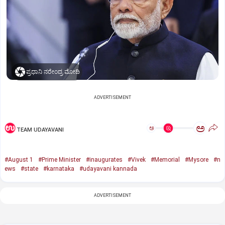
ಪ್ರಧಾನಿ ನರೇಂದ್ರ ಮೋದಿ
ADVERTISEMENT
ಅ
ಅ
TEAM UDAYAVANI
#August 1
#Prime Minister
#inaugurates
#Vivek
#Memorial
#Mysore
#n
ews
#state
#karnataka
#udayavani kannada
ADVERTISEMENT