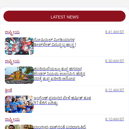
LATEST NEWS
ರಾಷ್ಟ್ರೀಯ
8:41 AM IST
ಸೋಷಿಯಲ್‌ ಮೀಡಿಯಾಗಳ
ಡೀಪ್‌ಫೇಕ್‌ ವಿರುದ್ಧ ಬ್ರಹ್ಮಾಸ್ತ್ರ !
ರಾಷ್ಟ್ರೀಯ
8:30 AM IST
ಶಬರಿಮಲೆಯಲ್ಲೂ ತುಪ್ಪ ಹಗರಣ!
ಟೆಂಡರ್‌ ನಿಯಮ ಉಲ್ಲಂಘಿಸಿ ಹೆಚ್ಚಿನ
ದರಕ್ಕೆ ತುಪ್ಪ ಖರೀದಿ ಆರೋಪ
ಕ್ರೀಡೆ
8:12 AM IST
ಇಂಗ್ಲೆಂಡ್‌ ಪ್ರವಾಸದ ವೇಳೆ ಹರ್ಷಿತ್‌ ತೂಕ
97 ಕೆಜಿಗೆ ಏರಿತ್ತು
ರಾಷ್ಟ್ರೀಯ
8:10 AM IST
ಬಾಂಗ್ಲಾವು ಪಾಕ್‌ನಂತೆ ಬದಲಾಗುತ್ತಿದೆ,