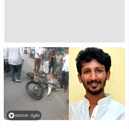
ಅಭಿಲಾಷ್ - ಮೃತರು