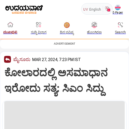
UV
English
E-Paper
ಮುಖಪುಟ
ಸುದ್ದಿ ವಿಭಾಗ
ದಿನ ಭವಿಷ್ಯ
ಹೊಂಗಿರಣ
Search
ADVERTISEMENT
ಮೈಸೂರು
MAR 27, 2024, 7:23 PM IST
ಕೋಲಾರದಲ್ಲಿ ಅಸಮಾಧಾನ
ಇರೋದು ಸತ್ಯ: ಸಿಎಂ ಸಿದ್ದು