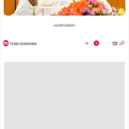
ADVERTISEMENT
ಅ
ಅ
TEAM UDAYAVANI