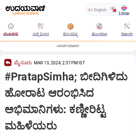
UV
English
E-Paper
ಮುಖಪುಟ
ಸುದ್ದಿ ವಿಭಾಗ
ದಿನ ಭವಿಷ್ಯ
ಹೊಂಗಿರಣ
Search
ADVERTISEMENT
ಮೈಸೂರು
MAR 13, 2024, 2:37 PM IST
#PratapSimha; ಬೀದಿಗಿಳಿದು
ಹೋರಾಟ ಆರಂಭಿಸಿದ
ಅಭಿಮಾನಿಗಳು: ಕಣ್ಣೀರಿಟ್ಟ
ಮಹಿಳೆಯರು