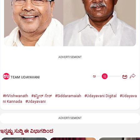
ADVERTISEMENT
ಅ
ಅ
TEAM UDAYAVANI
#HVishwanath
#ತನ್ವೀರ್ ಸೇಠ್
#Siddaramaiah
#Udayavani Digital
#Udayava
ni Kannada
#Udayavani
ADVERTISEMENT
ಇನ್ನಷ್ಟು ಸುದ್ದಿ ಈ ವಿಭಾಗದಿಂದ