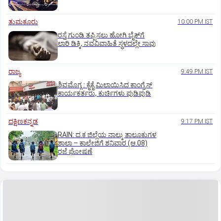
ತುಮಕೂರು
10:00 PM IST
ರಸ್ತೆ ಗುಂಡಿ ತಪ್ಪಿಸಲು ಹೋಗಿ ಬೈಕ್‌ಗೆ
ಲಾರಿ ಡಿಕ್ಕಿ, ನವವಿವಾಹಿತೆ ಸ್ಥಳದಲ್ಲೇ ಸಾವು
ರಾಜ್ಯ
9:49 PM IST
ಶಿವಮೊಗ್ಗ : ಕೈಕೈ ಮಿಲಾಯಿಸಿದ ಕಾಂಗ್ರೆಸ್
ಕಾರ್ಯಕರ್ತರು, ಕುರ್ಚಿಗಳು ಪುಡಿಪುಡಿ
ದಕ್ಷಿಣಕನ್ನಡ
9:17 PM IST
RAIN: ದ.ಕ ಜಿಲ್ಲೆಯ ನಾಲ್ಕು ತಾಲೂಕುಗಳ
ಶಾಲಾ – ಕಾಲೇಜಿಗೆ ಶನಿವಾರ (ಆ.08)
ರಜೆ ಘೋಷಣೆ