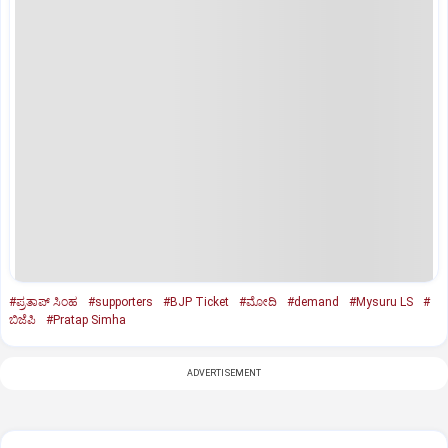
#ಪ್ರತಾಪ್‌ ಸಿಂಹ
#supporters
#BJP Ticket
#ಮೋದಿ
#demand
#Mysuru LS
#
ಬಿಜೆಪಿ
#Pratap Simha
ADVERTISEMENT