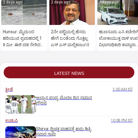
2 days ago
2 days ago
4 days ago
Hunsur: ಮೈದುಂಬಿ
2ನೇ ಪಟ್ಟಿಯಲ್ಲಿ ಹೆಸರು
ಹುಣಸೂರು ಎಸಿ ಕಚೇರಿಗ
ಹರಿಯುವ ಪ್ರವಾಹದಲ್ಲಿ 1
ಹೇಗೆ ಬಂತೆಂದು ಗೊತ್ತಿಲ್ಲ:
ಲೋಕಾಯುಕ್ತ ದಾಳಿ:ಉಪ
ಕಿ.ಮೀ. ಈಜಿ ದಡ ಸೇರಿದ
ಎಸ್.ಎಸ್.ಮಲ್ಲಿಕಾರ್ಜುನ
ವಿಭಾಗಾಧಿಕಾರಿ ಕಾವ್ಯಾರಾಣ
ಹುಲಿ, ವಿಡಿಯೋ ವೈರಲ್
ವಿಚಾರಣೆ
LATEST NEWS
ಕ್ರೀಡೆ
2:00 AM IST
ಅಭ್ಯಾಸ ಪಂದ್ಯ: ಮೊದಲ ದಿನ ಸಮಾನ
ಗೌರವ
ಉಡುಪಿ
10:08 PM IST
Shirva: ದ್ವಿಚಕ್ರ ವಾಹನಕ್ಕೆ ಕಾರು ಢಿಕ್ಕಿ;
ಸವಾರ ಸಾವು