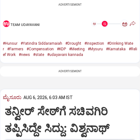
ADVERTISEMENT
ಅ
ಅ
TEAM UDAYAVANI
#Hunsur
#Yatindra Siddaramaiah
#Drought
#Inspection
#Drinking Wate
r
#Farmers
#Compensation
#KDP
#Meeting
#Mysuru
#Karnataka
#Reli
ef Work
#news
#state
#udayavani kannada
ADVERTISEMENT
ಮೈಸೂರು
AUG 6, 2026, 6:03 AM IST
ತನ್ವೀರ್‌ ಸೇಠ್‌ಗೆ ಸಚಿವಗಿರಿ
ತಪ್ಪಿಸಿದ್ದೇ ಸಿದ್ದು: ವಿಶ್ವನಾಥ್