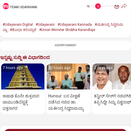
ಅ
ಅ
TEAM UDAYAVANI
#Udayavani Digital
#Udayavani
#Udayavani Kannada
#ಯತೀಂದ್ರ ಸಿದ್ದರಾಮ
ಯ್ಯ
#ಶೋಭಾ ಕರಂದ್ಲಾಜೆ
#Union Minister Shobha Karandlaje
ADVERTISEMENT
ಇನ್ನಷ್ಟು ಸುದ್ದಿ ಈ ವಿಭಾಗದಿಂದ
7 hours ago
20 hours ago
2 days ago
ಆಷಾಢ ಕೊನೇ ಶುಕ್ರವಾರ:
Hunsur: ಬರ ವೀಕ್ಷಣೆ
ತನ್ವೀರ್‌ ಸೇಠ್‌ಗೆ ಸಚಿವಗಿರ
ಚಾಮುಂಡಿಬೆಟ್ಟಕ್ಕೆ
ನಡೆಸಿದ ಸಚಿವ ಡಾ.
ತಪ್ಪಿಸಿದ್ದೇ ಸಿದ್ದು: ವಿಶ್ವನಾಥ್
ಭಕ್ತಸಾಗರ
ಯತೀಂದ್ರ ಸಿದ್ದರಾಮಯ್ಯ