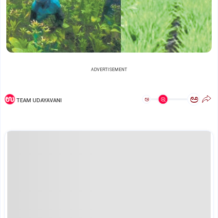
ADVERTISEMENT
ಅ
ಅ
TEAM UDAYAVANI