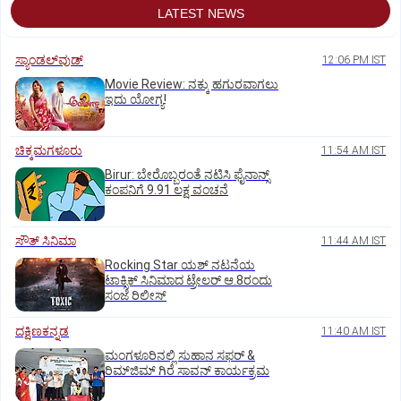
LATEST NEWS
ಸ್ಯಾಂಡಲ್‌ವುಡ್‌
12:06 PM IST
Movie Review: ನಕ್ಕು ಹಗುರವಾಗಲು
ಇದು ಯೋಗ್ಯ!
ಚಿಕ್ಕಮಗಳೂರು
11:54 AM IST
Birur: ಬೇರೊಬ್ಬರಂತೆ ನಟಿಸಿ ಫೈನಾನ್ಸ್
ಕಂಪನಿಗೆ 9.91 ಲಕ್ಷ ವಂಚನೆ
ಸೌತ್‌ ಸಿನಿಮಾ
11:44 AM IST
Rocking Star ಯಶ್‌ ನಟನೆಯ
ಟಾಕ್ಸಿಕ್‌ ಸಿನಿಮಾದ ಟ್ರೇಲರ್‌ ಆ.8ರಂದು
ಸಂಜೆ ರಿಲೀಸ್
ದಕ್ಷಿಣಕನ್ನಡ
11:40 AM IST
ಮಂಗಳೂರಿನಲ್ಲಿ ಸುಹಾನ ಸಫರ್ &
ರಿಮ್‌ಜಿಮ್ ಗಿರೆ ಸಾವನ್ ಕಾರ್ಯಕ್ರಮ