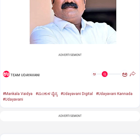
ADVERTISEMENT
ಅ
ಅ
TEAM UDAYAVANI
#Mankala Vaidya
#ಮಂಕಾಳ ವೈದ್ಯ
#Udayavani Digital
#Udayavani Kannada
#Udayavani
ADVERTISEMENT