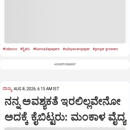
#tobacco
#ರೈತರು
#Kannadapapers
#udayavanipaper
#ginger growers
ADVERTISEMENT
ರಾಜ್ಯ
AUG 8, 2026, 6:15 AM IST
ನನ್ನ ಅವಶ್ಯಕತೆ ಇರಲಿಲ್ಲವೇನೋ
ಅದಕ್ಕೆ ಕೈಬಿಟ್ಟರು: ಮಂಕಾಳ ವೈದ್ಯ