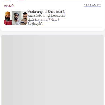
ಉಡುಪಿ
11:21 AM IST
Mudarangadi Shootout:‌3
ಆರೋಪಿಗಳ ಬಂಧನ,ಹಣಕಾಸಿನ
ವೈಮನಸ್ಸು ಕಾರಣ? ಸುಪಾರಿ
ಕೊಟ್ಟಿದ್ಯಾರು?