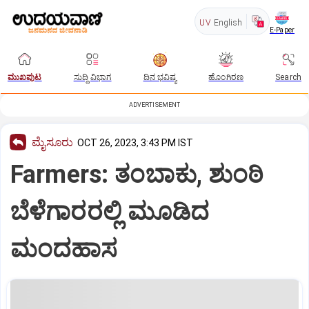
UV
English
E-Paper
ಮುಖಪುಟ
ಸುದ್ದಿ ವಿಭಾಗ
ದಿನ ಭವಿಷ್ಯ
ಹೊಂಗಿರಣ
Search
ADVERTISEMENT
ಮೈಸೂರು
OCT 26, 2023, 3:43 PM IST
Farmers: ತಂಬಾಕು, ಶುಂಠಿ
ಬೆಳೆಗಾರರಲ್ಲಿ ಮೂಡಿದ
ಮಂದಹಾಸ