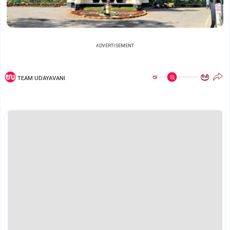
ADVERTISEMENT
ಅ
ಅ
TEAM UDAYAVANI