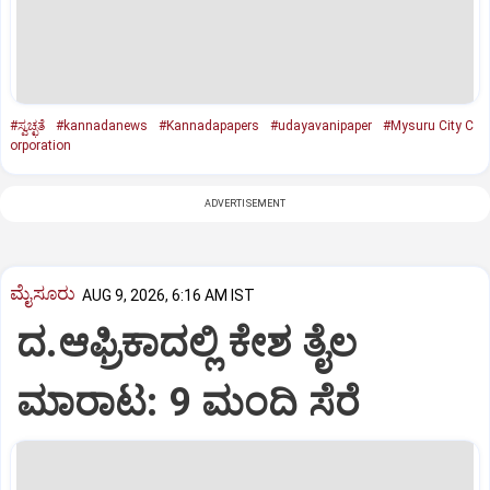
#ಸ್ವಚ್ಛತೆ
#kannadanews
#Kannadapapers
#udayavanipaper
#Mysuru City C
orporation
ADVERTISEMENT
ಮೈಸೂರು
AUG 9, 2026, 6:16 AM IST
ದ.ಆಫ್ರಿಕಾದಲ್ಲಿ ಕೇಶ ತೈಲ
ಮಾರಾಟ: 9 ಮಂದಿ ಸೆರೆ