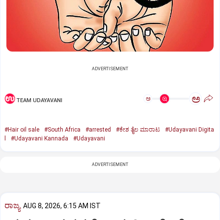
ADVERTISEMENT
ಅ
ಅ
TEAM UDAYAVANI
#Hair oil sale
#South Africa
#arrested
#ಕೇಶ ತೈಲ ಮಾರಾಟ
#Udayavani Digita
l
#Udayavani Kannada
#Udayavani
ADVERTISEMENT
ರಾಜ್ಯ
AUG 8, 2026, 6:15 AM IST