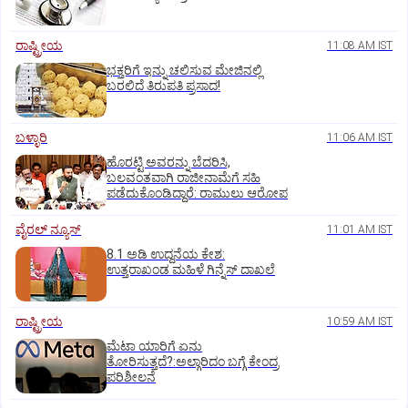
ರಾಷ್ಟ್ರೀಯ
11:08 AM IST
ಭಕ್ತರಿಗೆ ಇನ್ನು ಚಲಿಸುವ ಮೇಜಿನಲ್ಲಿ
ಬರಲಿದೆ ತಿರುಪತಿ ಪ್ರಸಾದ!
ಬಳ್ಳಾರಿ
11:06 AM IST
ಹೊರಟ್ಟಿ ಅವರನ್ನು ಬೆದರಿಸಿ,
ಬಲವಂತವಾಗಿ ರಾಜೀನಾಮೆಗೆ ಸಹಿ
ಪಡೆದುಕೊಂಡಿದ್ದಾರೆ: ರಾಮುಲು ಆರೋಪ
ವೈರಲ್ ನ್ಯೂಸ್
11:01 AM IST
8.1 ಅಡಿ ಉದ್ದನೆಯ ಕೇಶ:
ಉತ್ತರಾಖಂಡ ಮಹಿಳೆ ಗಿನ್ನೆಸ್‌ ದಾಖಲೆ
ರಾಷ್ಟ್ರೀಯ
10:59 AM IST
ಮೆಟಾ ಯಾರಿಗೆ ಏನು
ತೋರಿಸುತ್ತದೆ?:ಅಲ್ಗಾರಿದಂ ಬಗ್ಗೆ ಕೇಂದ್ರ
ಪರಿಶೀಲನೆ