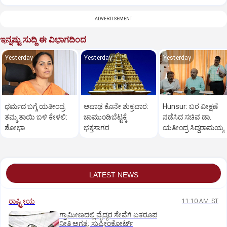
ADVERTISEMENT
ಇನ್ನಷ್ಟು ಸುದ್ದಿ ಈ ವಿಭಾಗದಿಂದ
Yesterday
Yesterday
Yesterday
ಧರ್ಮದ ಬಗ್ಗೆ ಯತೀಂದ್ರ
ಆಷಾಢ ಕೊನೇ ಶುಕ್ರವಾರ:
Hunsur: ಬರ ವೀಕ್ಷಣೆ
ತಮ್ಮ ತಾಯಿ ಬಳಿ ಕೇಳಲಿ:
ಚಾಮುಂಡಿಬೆಟ್ಟಕ್ಕೆ
ನಡೆಸಿದ ಸಚಿವ ಡಾ.
ಶೋಭಾ
ಭಕ್ತಸಾಗರ
ಯತೀಂದ್ರ ಸಿದ್ದರಾಮಯ್ಯ
LATEST NEWS
ರಾಷ್ಟ್ರೀಯ
11:10 AM IST
ಗ್ರಾಮೀಣದಲ್ಲಿ ವೈದ್ಯರ ಸೇವೆಗೆ ಏಕರೂಪ
ನೀತಿ ಅಗತ್ಯ: ಸುಪ್ರೀಂಕೋರ್ಟ್‌