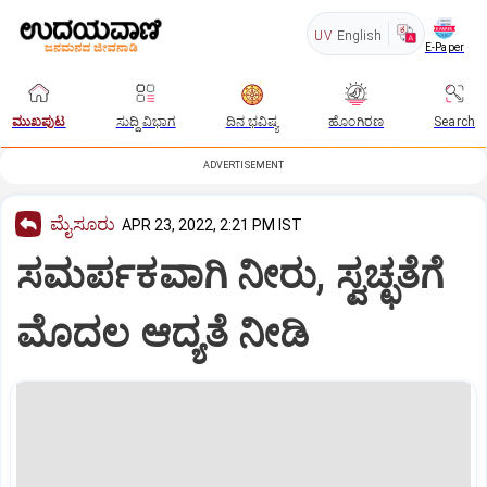
UV
English
E-Paper
ಮುಖಪುಟ
ಸುದ್ದಿ ವಿಭಾಗ
ದಿನ ಭವಿಷ್ಯ
ಹೊಂಗಿರಣ
Search
ADVERTISEMENT
ಮೈಸೂರು
APR 23, 2022, 2:21 PM IST
ಸಮರ್ಪಕವಾಗಿ ನೀರು, ಸ್ವಚ್ಛತೆಗೆ
ಮೊದಲ ಆದ್ಯತೆ ನೀಡಿ