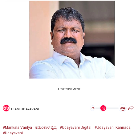
ADVERTISEMENT
ಅ
ಅ
TEAM UDAYAVANI
#Mankala Vaidya
#ಮಂಕಾಳ ವೈದ್ಯ
#Udayavani Digital
#Udayavani Kannada
#Udayavani