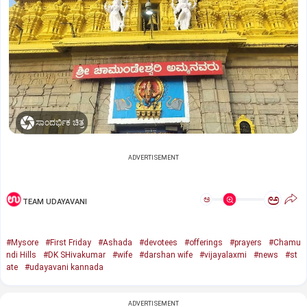
ಸಾಂದರ್ಭಿಕ ಚಿತ್ರ
ADVERTISEMENT
ಅ
ಅ
TEAM UDAYAVANI
#Mysore
#First Friday
#Ashada
#devotees
#offerings
#prayers
#Chamu
ndi Hills
#DK SHivakumar
#wife
#darshan wife
#vijayalaxmi
#news
#st
ate
#udayavani kannada
ADVERTISEMENT