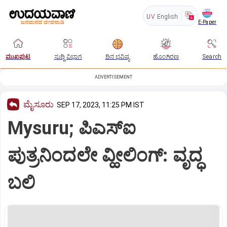
UV
English
E-Paper
ಮುಖಪುಟ
ಸುದ್ದಿ ವಿಭಾಗ
ದಿನ ಭವಿಷ್ಯ
ಹೊಂಗಿರಣ
Search
ADVERTISEMENT
ಮೈಸೂರು
SEP 17, 2023, 11:25 PM IST
Mysuru; ಪಿಎಸ್‌ಐ
ಪುತ್ರನಿಂದಲೇ ವ್ಹೀಲಿಂಗ್‌: ವೃದ್ಧ
ಬಲಿ