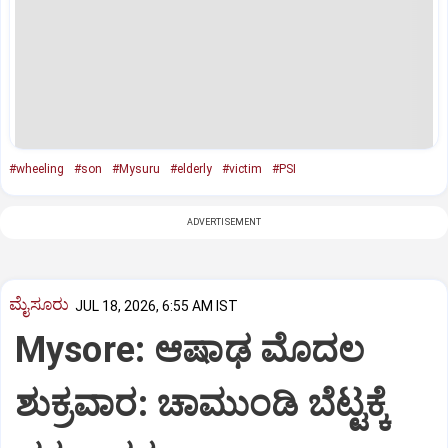
#wheeling
#son
#Mysuru
#elderly
#victim
#PSI
ADVERTISEMENT
ಮೈಸೂರು
JUL 18, 2026, 6:55 AM IST
Mysore: ಆಷಾಢ ಮೊದಲ
ಶುಕ್ರವಾರ: ಚಾಮುಂಡಿ ಬೆಟ್ಟಕ್ಕೆ