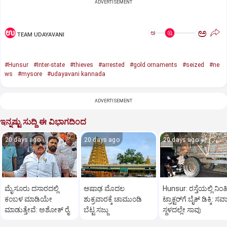
ADVERTISEMENT
ಅ
ಅ
TEAM UDAYAVANI
#Hunsur
#Inter-state
#thieves
#arrested
#gold ornaments
#seized
#ne
ws
#mysore
#udayavani kannada
ADVERTISEMENT
ಇನ್ನಷ್ಟು ಸುದ್ದಿ ಈ ವಿಭಾಗದಿಂದ
20 days ago
20 days ago
20 days ago
ಮೈಸೂರು ದಸಾರದಲ್ಲಿ
ಆಷಾಢ ಮೊದಲ
Hunsur: ರಸ್ತೆಯಲ್ಲಿ ನಿಂತಿದ
ಕಂಬಳ ಮಾಡಿಯೇ
ಶುಕ್ರವಾರಕ್ಕೆ ಚಾಮುಂಡಿ
ಟ್ರಾಕ್ಟರ್‌ಗೆ ಬೈಕ್ ಡಿಕ್ಕಿ: ಸ
ಮಾಡುತ್ತೇವೆ: ಅಶೋಕ್ ರೈ
ಬೆಟ್ಟ ಸಜ್ಜು
ಸ್ಥಳದಲ್ಲೇ ಸಾವು