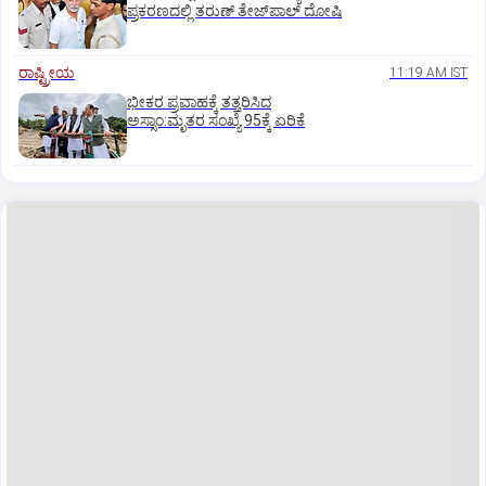
ಪ್ರಕರಣದಲ್ಲಿ ತರುಣ್ ತೇಜ್‌ಪಾಲ್ ದೋಷಿ
ರಾಷ್ಟ್ರೀಯ
11:19 AM IST
ಭೀಕರ ಪ್ರವಾಹಕ್ಕೆ ತತ್ತರಿಸಿದ
ಅಸ್ಸಾಂ:ಮೃತರ ಸಂಖ್ಯೆ 95ಕ್ಕೆ ಏರಿಕೆ