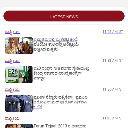
LATEST NEWS
ರಾಷ್ಟ್ರೀಯ
11:42 AM IST
ವೃದ್ಧಾಶ್ರಮದಲ್ಲಿ ಮೃತಪಟ್ಟ ತಂದೆ,
ವಿಡಿಯೋ ಕಾಲ್‌ನಲ್ಲಿ ಅಂತ್ಯಕ್ರಿಯೆ
ವೀಕ್ಷಿಸಿದ ಮಕ್ಕಳು!
ರಾಷ್ಟ್ರೀಯ
11:38 AM IST
ಇ20 ಇಂಧನ ನೀತಿ ಪರಿಸರ ಸ್ನೇಹಿಯಲ್ಲ;
ಕೇಂದ್ರ ಸರ್ಕಾರದ ವಿರುದ್ಧ ಕಾಂಗ್ರೆಸ್‌
ವಾಗ್ದಾಳಿ
ರಾಷ್ಟ್ರೀಯ
11:36 AM IST
ಪ್ರವೀಣ್ ನೆಟ್ಟಾರು ಹತ್ಯೆ ಕೇಸ್ : ಪ್ರಮುಖ
ಆರೋಪಿ ಉಮರ್ ಫಾರೂಕ್ ಎನ್‌ಐಎ
ಬಲೆಗೆ
ರಾಷ್ಟ್ರೀಯ
11:25 AM IST
Tarun Tejpal: 2013 ರ ಅತ್ಯಾಚಾರ