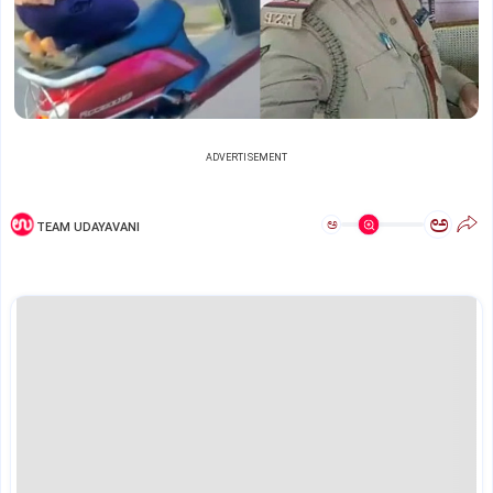
ADVERTISEMENT
ಅ
ಅ
TEAM UDAYAVANI