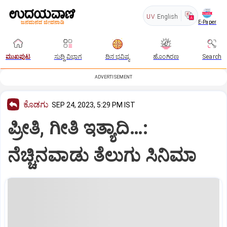
UV
English
E-Paper
ಮುಖಪುಟ
ಸುದ್ದಿ ವಿಭಾಗ
ದಿನ ಭವಿಷ್ಯ
ಹೊಂಗಿರಣ
Search
ADVERTISEMENT
ಕೊಡಗು
SEP 24, 2023, 5:29 PM IST
ಪ್ರೀತಿ, ಗೀತಿ ಇತ್ಯಾದಿ…:
ನೆಚ್ಚಿನವಾಡು ತೆಲುಗು ಸಿನಿಮಾ