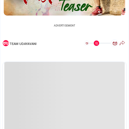
ADVERTISEMENT
ಅ
ಅ
TEAM UDAYAVANI