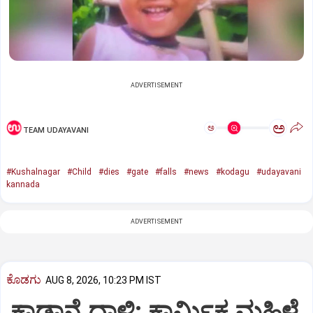
ADVERTISEMENT
ಅ
ಅ
TEAM UDAYAVANI
#Kushalnagar
#Child
#dies
#gate
#falls
#news
#kodagu
#udayavani
kannada
ADVERTISEMENT
ಕೊಡಗು
AUG 8, 2026, 10:23 PM IST
ಕಾಡಾನೆ ದಾಳಿ: ಕಾರ್ಮಿಕ ಮಹಿಳೆ