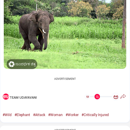
ಸಾಂದರ್ಭಿಕ ಚಿತ್ರ
ADVERTISEMENT
ಅ
ಅ
TEAM UDAYAVANI
#Wild
#Elephant
#Attack
#Woman
#Worker
#Critically Injured