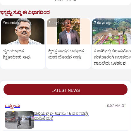
ADVERTISEMENT
ಇನ್ನಷ್ಟು ಸುದ್ದಿ ಈ ವಿಭಾಗದಿಂದ
Yesterday
3 days ago
7 days ago
ಹೃದಯಾಘಾತ:
ದ್ವಿಚಕ್ರ ವಾಹನ ಅಪಘಾತ:
ಕೊಡಗಿನಲ್ಲಿ ಬಿರುಸುಗೊ
ಶಿಕ್ಷಣಾಧಿಕಾರಿ ಸಾವು
ಮಾಜಿ ಯೋಧನ ಸಾವು
ಮಳೆ:ಹಾರಂಗಿ ಜಲಾಶಯಕ್ಕ
ದಾಖಲೆಯ ಒಳಹರಿವು
LATEST NEWS
ರಾಷ್ಟ್ರೀಯ
8:57 AM IST
ದಿಲ್ಲಿಯಲ್ಲಿ ಈ ತಿಂಗಳು 16 ವರ್ಷದಲ್ಲೇ
ದಾಖಲೆ ಮಳೆ