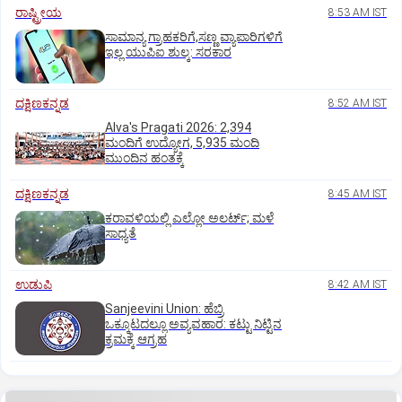
ರಾಷ್ಟ್ರೀಯ
8:53 AM IST
ಸಾಮಾನ್ಯ ಗ್ರಾಹಕರಿಗೆ,ಸಣ್ಣ ವ್ಯಾಪಾರಿಗಳಿಗೆ
ಇಲ್ಲ ಯುಪಿಐ ಶುಲ್ಕ: ಸರಕಾರ
ದಕ್ಷಿಣಕನ್ನಡ
8:52 AM IST
Alva's Pragati 2026: 2,394
ಮಂದಿಗೆ ಉದ್ಯೋಗ, 5,935 ಮಂದಿ
ಮುಂದಿನ ಹಂತಕ್ಕೆ
ದಕ್ಷಿಣಕನ್ನಡ
8:45 AM IST
ಕರಾವಳಿಯಲ್ಲಿ ಎಲ್ಲೋ ಅಲರ್ಟ್‌; ಮಳೆ
ಸಾಧ್ಯತೆ
ಉಡುಪಿ
8:42 AM IST
Sanjeevini Union: ಹೆಬ್ರಿ
ಒಕ್ಕೂಟದಲ್ಲೂ ಅವ್ಯವಹಾರ: ಕಟ್ಟು ನಿಟ್ಟಿನ
ಕ್ರಮಕ್ಕೆ ಆಗ್ರಹ