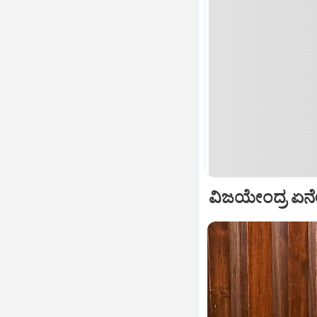
ವಿಜಯೇಂದ್ರ ಏನೇನ