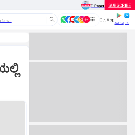
SUBSCRIBE
E-Paper
Get App
h News
Android
iOS
ಲ್ಲಿ