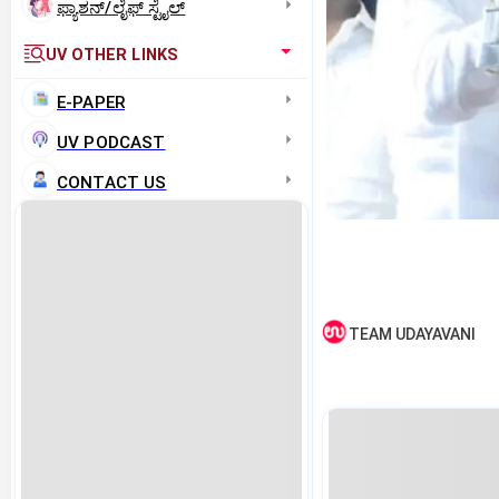
ಫ್ಯಾಶನ್/ಲೈಫ್‌ ಸ್ಟೈಲ್
UV OTHER LINKS
E-PAPER
UV PODCAST
CONTACT US
TEAM UDAYAVANI