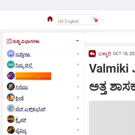
English
UV
ಸುದ್ದಿ ವಿಭಾಗಗಳು
ಬಳ್ಳಾರಿ
OCT 18, 20
ಸುದ್ದಿಗಳು
Valmiki 
ನಿಮ್ಮ ಜಿಲ್ಲೆ
ಕಾಮನ್‌ ವೆಲ್ತ್‌ ಗೇಮ್ಸ್‌
ಅತ್ತ ಶಾಸ
ಸಿನೆಮಾ
ಕ್ರೀಡೆ
ವೆಬ್ ಎಕ್ಸ್‌ಕ್ಲೂಸಿವ್
ಕ್ರೈಮ್
ವೈವಿಧ್ಯ