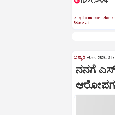
TEAM UDAYAVANI
#Illegal permission
#home s
Udayavani
ಬಳ್ಳಾರಿ
AUG 6, 2026, 3:1
ನನಗೆ ಎಸ್ಐ
ಆರೋಪಗಳಿಗ