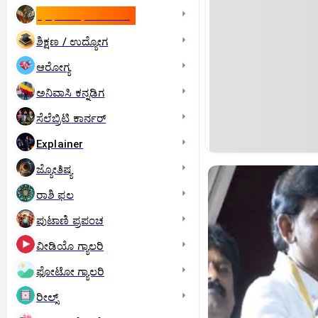
ಇಸ್ರೇಲ್- ಇರಾನ್‌ ಯುದ್ಧ
ಶಿಕ್ಷಣ / ಉದ್ಯೋಗ
ಆರೋಗ್ಯ
ಅನಿವಾಸಿ ಕನ್ನಡಿಗ
ಸೆಲೆಬ್ರಿಟಿ ಕಾರ್ನರ್‌
Explainer
ಜ್ಯೋತಿಷ್ಯ
ರಾಶಿ ಫಲ
ಪುಟಾಣಿ ಪ್ರಪಂಚ
ವೀಡಿಯೊ ಗ್ಯಾಲರಿ
ಫೋಟೋ ಗ್ಯಾಲರಿ
ರೀಲ್ಸ್