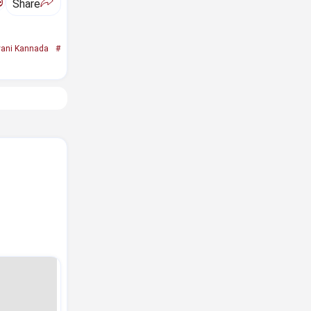
ಅ
Share
ani Kannada
#