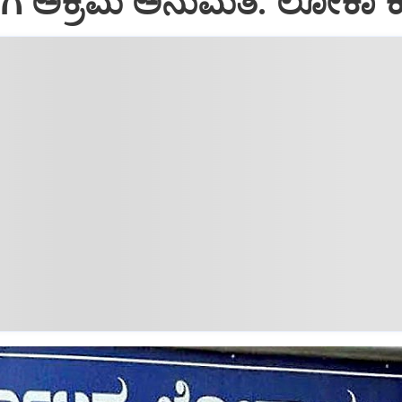
ೇಗೆ ಅಕ್ರಮ ಅನುಮತಿ: ಲೋಕಾ 