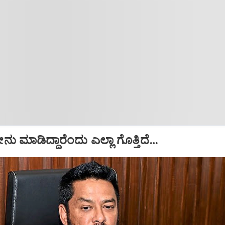
ು ಮಾಡಿದ್ದಾರೆಂದು ಎಲ್ಲಾ ಗೊತ್ತಿದೆ…