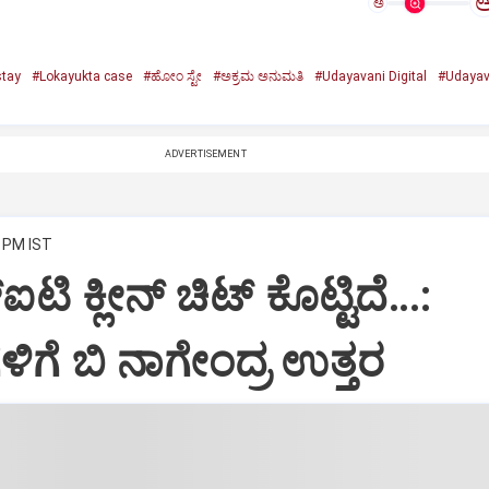
ಅ
tay
#Lokayukta case
#ಹೋಂ ಸ್ಟೇ
#ಅಕ್ರಮ ಅನುಮತಿ
#Udayavani Digital
#Udayav
ADVERTISEMENT
9 PM IST
ಟಿ ಕ್ಲೀನ್ ಚಿಟ್ ಕೊಟ್ಟಿದೆ…:
ೆ ಬಿ ನಾಗೇಂದ್ರ ಉತ್ತರ