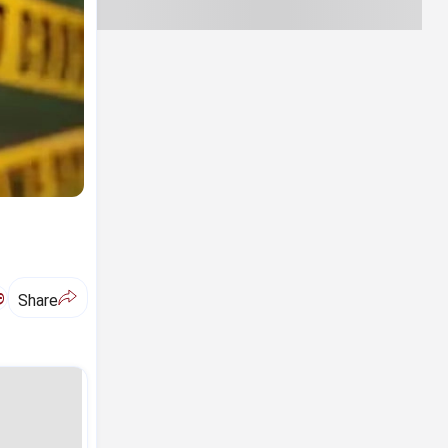
ಅ
Share