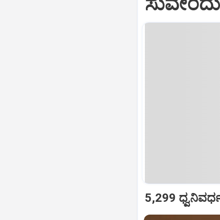
ಸುವೇಂದು 
5,299 ಧ್ವನಿವರ್