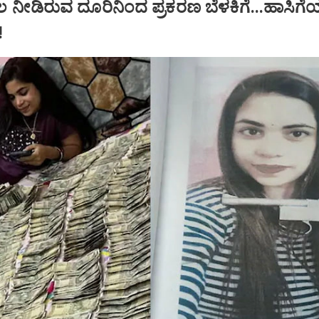
ಲ ನೀಡಿರುವ ದೂರಿನಿಂದ ಪ್ರಕರಣ ಬೆಳಕಿಗೆ...ಹಾಸಿಗ
!