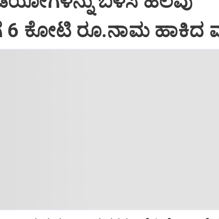
ಿಡಿಯೋಗಳನ್ನು ಬಳಸಿ ಹಲವು
ಗೆ 6 ಕೋಟಿ ರೂ.ನಾಮ ಹಾಕಿದ 