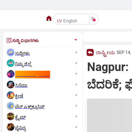
English
UV
ಸುದ್ದಿ ವಿಭಾಗಗಳು
ರಾಷ್ಟ್ರೀಯ
SEP 14,
ಸುದ್ದಿಗಳು
Nagpur: 
ನಿಮ್ಮ ಜಿಲ್ಲೆ
ಕಾಮನ್‌ ವೆಲ್ತ್‌ ಗೇಮ್ಸ್‌
ಬೆದರಿಕೆ; ಫ
ಸಿನೆಮಾ
ಕ್ರೀಡೆ
ವೆಬ್ ಎಕ್ಸ್‌ಕ್ಲೂಸಿವ್
ಕ್ರೈಮ್
ವೈವಿಧ್ಯ