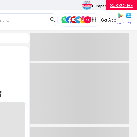
SUBSCRIBE
E-Paper
Get App
h News
Android
iOS