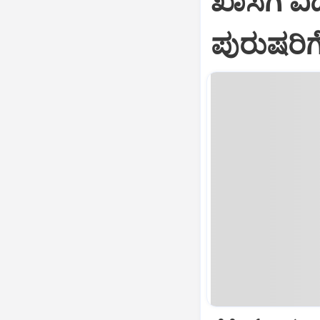
ಖಾಸಗಿ ವ
ಪುರುಷರಿ