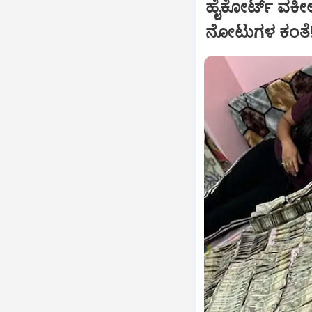
ಹೈಕೋರ್ಟ್‌ ವಕೀ
ನೋಟುಗಳ ಕಂತೆ