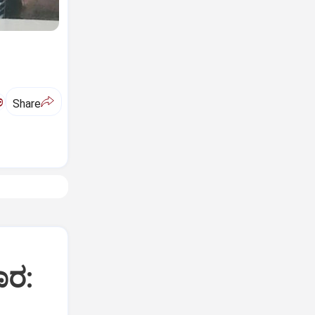
ಅ
Share
ಾರ: