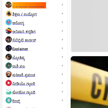
ಇಸ್ರೇಲ್- ಇರಾನ್‌ ಯುದ್ಧ
ಶಿಕ್ಷಣ / ಉದ್ಯೋಗ
ಆರೋಗ್ಯ
ಅನಿವಾಸಿ ಕನ್ನಡಿಗ
ಸೆಲೆಬ್ರಿಟಿ ಕಾರ್ನರ್‌
Explainer
ಜ್ಯೋತಿಷ್ಯ
ರಾಶಿ ಫಲ
ಪುಟಾಣಿ ಪ್ರಪಂಚ
ವೀಡಿಯೊ ಗ್ಯಾಲರಿ
ಫೋಟೋ ಗ್ಯಾಲರಿ
ರೀಲ್ಸ್