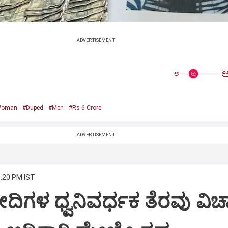
ADVERTISEMENT
ಅ
Woman
#Duped
#Men
#Rs 6 Crore
ADVERTISEMENT
3:20 PM IST
ದಿಗಳ ಧ್ವನಿವರ್ಧಕ ತೆರವು ವಿಚ