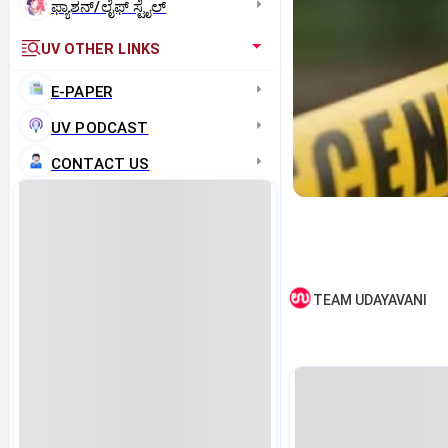
ಫ್ಯಾಶನ್/ಲೈಫ್‌ ಸ್ಟೈಲ್
UV OTHER LINKS
E-PAPER
UV PODCAST
CONTACT US
TEAM UDAYAVANI