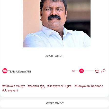
ADVERTISEMENT
ಅ
ಅ
TEAM UDAYAVANI
#Mankala Vaidya
#ಮಂಕಾಳ ವೈದ್ಯ
#Udayavani Digital
#Udayavani Kannada
#Udayavani
ADVERTISEMENT