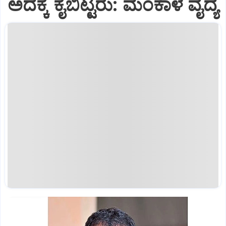
ಅದಕ್ಕೆ ಕೈಬಿಟ್ಟರು: ಮಂಕಾಳ ವೈದ್ಯ