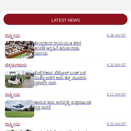
LATEST NEWS
ರಾಷ್ಟ್ರೀಯ
8:38 AM IST
ಕೇಂದ್ರದಿಂದ ನ್ಯಾಯಯುತ ತೆರಿಗೆ
ಹಂಚಿಕೆ ಆಗ್ರಹಿಸಿ ತಮಿಳುನಾಡು
ನಿರ್ಣಯ
ಚಿಕ್ಕಮಗಳೂರು
8:30 AM IST
ಕೊಟ್ಟಿಗೆಹಾರ: ಪೆಟ್ರೋಲ್ ಬಂಕ್ ಬಳಿ
ನಿಂತಿದ್ದ ಲಾರಿಗೆ ಕಾರು ಡಿಕ್ಕಿ: ಮೂವರು
ಸ್ಥಳದಲ್ಲೇ ಸಾವು
ರಾಷ್ಟ್ರೀಯ
8:22 AM IST
ಹಾರುವ ಕಾರು ಅಭಿವೃದ್ಧಿ: ಉತ್ತರಾಖಂಡ
ವ್ಯಕ್ತಿ ಸಾಧನೆ
ರಾಷ್ಟ್ರೀಯ
8:03 AM IST