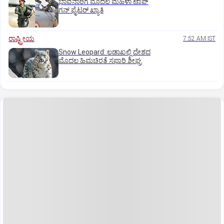
ಭಾವನಾರಿಗೆ ಮೊದಲ ಮಹಿಳಾ ಟಾಪ್‌
ಗನ್‌ ಫೈಟರ್‌ ಖ್ಯಾತಿ
ರಾಷ್ಟ್ರೀಯ
7:52 AM IST
Snow Leopard: ಲಡಾಖಲ್ಲಿ ದೇಶದ
ಮೊದಲ ಹಿಮಚಿರತೆ ಸಫಾರಿ ಶೀಘ್ರ