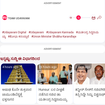
ADVERTISEMENT
ಅ
ಅ
TEAM UDAYAVANI
#Udayavani Digital
#Udayavani
#Udayavani Kannada
#ಯತೀಂದ್ರ ಸಿದ್ದರಾಮ
ಯ್ಯ
#ಶೋಭಾ ಕರಂದ್ಲಾಜೆ
#Union Minister Shobha Karandlaje
ADVERTISEMENT
ಇನ್ನಷ್ಟು ಸುದ್ದಿ ಈ ವಿಭಾಗದಿಂದ
4 hours ago
16 hours ago
2 days ago
ಆಷಾಢ ಕೊನೇ ಶುಕ್ರವಾರ:
Hunsur: ಬರ ವೀಕ್ಷಣೆ
ತನ್ವೀರ್‌ ಸೇಠ್‌ಗೆ ಸಚಿವಗಿರ
ಚಾಮುಂಡಿಬೆಟ್ಟಕ್ಕೆ
ನಡೆಸಿದ ಸಚಿವ ಡಾ.
ತಪ್ಪಿಸಿದ್ದೇ ಸಿದ್ದು: ವಿಶ್ವನಾಥ್
ಭಕ್ತಸಾಗರ
ಯತೀಂದ್ರ ಸಿದ್ದರಾಮಯ್ಯ