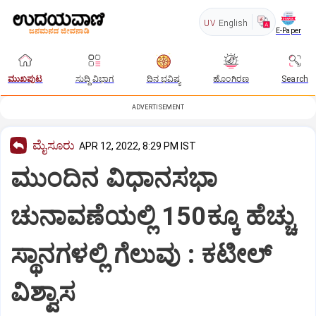
UV
English
E-Paper
ಮುಖಪುಟ
ಸುದ್ದಿ ವಿಭಾಗ
ದಿನ ಭವಿಷ್ಯ
ಹೊಂಗಿರಣ
Search
ADVERTISEMENT
ಮೈಸೂರು
APR 12, 2022, 8:29 PM IST
ಮುಂದಿನ ವಿಧಾನಸಭಾ
ಚುನಾವಣೆಯಲ್ಲಿ 150ಕ್ಕೂ ಹೆಚ್ಚು
ಸ್ಥಾನಗಳಲ್ಲಿ ಗೆಲುವು : ಕಟೀಲ್
ವಿಶ್ವಾಸ