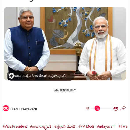
ಉಪರಾಷ್ಟ್ರಪತಿ ಜಗದೀಪ್‌ ಧನ್ಕರ್-ಪ್ರಧಾನಿ ಮೋದಿ
ADVERTISEMENT
ಅ
ಅ
TEAM UDAYAVANI
#Vice President
#ಉಪ ರಾಷ್ಟ್ರಪತಿ
#ಪ್ರಧಾನಿ ಮೋದಿ
#PM Modi
#udayavani
#Twe