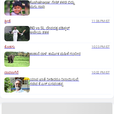
Kushalnagar: ಗೇಟ್ ಕಳಚಿ ಬಿದ್ದು
ಮಗು ಸಾವು
ಕ್ರೀಡೆ
11:06 PM IST
IND vs SL: ದೇವದತ್ತ ಪಡಿಕ್ಕಲ್‌
ಅಜೇಯ ಶತಕ
ಕೊಡಗು
10:23 PM IST
ಕಾಡಾನೆ ದಾಳಿ: ಕಾರ್ಮಿಕ ಮಹಿಳೆ ಗಂಭೀರ
ದಾವಣಗೆರೆ
10:02 PM IST
ಯಾವ ಖಾತೆ ನೀಡಿದರೂ ನಿಭಾಯಿಸುವೆ:
ಸಚಿವ ಕೆ.ಎಸ್.ಬಸವಂತಪ್ಪ