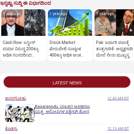
ಇನ್ನಷ್ಟು ಸುದ್ದಿ ಈ ವಿಭಾಗದಿಂದ
1 year ago
1 year ago
1 year ago
Cash Row: ಜಸ್ಟೀಸ್‌
Stock Market:
Pak: ಜರ್ದಾರಿ ವಜಾಕ್ಕೆ
ವರ್ಮಾ ವಿರುದ್ಧ 200ಕ್ಕೂ
ಷೇರುಪೇಟೆ ಸೂಚ್ಯಂಕ
ತಂತ್ರಗಾರಿಕೆ- ಅಧ್ಯಕ್ಷಗಾದಿ
ಅಧಿಕ ಸಂಸದರಿಂದ
400ಕ್ಕೂ ಅಧಿಕ ಅಂಕ
ಮೇಲೆ ಸೇನಾ ಮುಖ್ಯಸ್ಥ
ಮಹಾಭಿಯೋಗಕ್ಕೆ
ಜಿಗಿತ-ದಿನಾಂತ್ಯದ
ಮುನೀರ್ ಚಿತ್ತ!
ಕೋರಿಕೆ…
ವಹಿವಾಟು ಅಂತ್ಯ
LATEST NEWS
ಕಾಸರಗೋಡು
12:45 AM IST
Kasaragodu: ಬಾಲಕನ ಅಪಹರಣ
ಯತ್ನ : ಆರೋಪಿಗಳ ಪತ್ತೆಗಾಗಿ ಶೋಧ
ಕೊಡಗು
12:15 AM IST