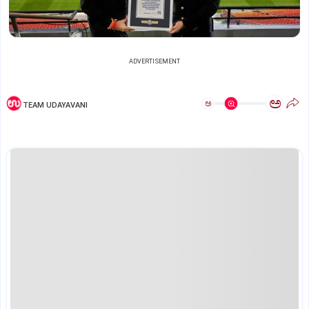
ADVERTISEMENT
ಅ
ಅ
TEAM UDAYAVANI