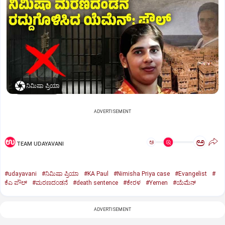
ನಿಮಿಷಾ ಪ್ರಿಯಾ
ADVERTISEMENT
ಅ
ಅ
TEAM UDAYAVANI
#udayavani
#ನಿಮಿಷಾ ಪ್ರಿಯಾ
#KA Paul
#Nimisha Priya case
#Evangelist
#
ಕೆಎ ಪೌಲ್
#ಮರಣದಂಡನೆ
#death sentence
#ಕೇರಳ
#Yemen
#ಯೆಮೆನ್‌
ADVERTISEMENT