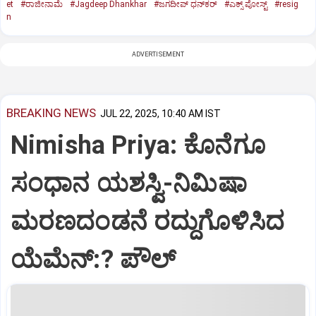
et
#ರಾಜೀನಾಮೆ
#Jagdeep Dhankhar
#ಜಗದೀಪ್‌ ಧನ್‌ಕರ್‌
#ಎಕ್ಸ್‌ ಪೋಸ್ಟ್
#resig
n
ADVERTISEMENT
BREAKING NEWS
JUL 22, 2025, 10:40 AM IST
Nimisha Priya: ಕೊನೆಗೂ
ಸಂಧಾನ ಯಶಸ್ವಿ-ನಿಮಿಷಾ
ಮರಣದಂಡನೆ ರದ್ದುಗೊಳಿಸಿದ
ಯೆಮೆನ್:? ಪೌಲ್