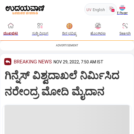
UV
English
E-Paper
ಮುಖಪುಟ
ಸುದ್ದಿ ವಿಭಾಗ
ದಿನ ಭವಿಷ್ಯ
ಹೊಂಗಿರಣ
Search
ADVERTISEMENT
BREAKING NEWS
NOV 29, 2022, 7:50 AM IST
ಗಿನ್ನೆಸ್‌ ವಿಶ್ವದಾಖಲೆ ನಿರ್ಮಿಸಿದ
ನರೇಂದ್ರ ಮೋದಿ ಮೈದಾನ