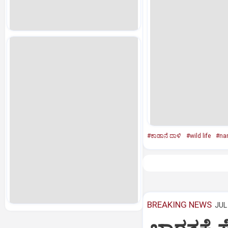
#ಕಾಡಾನೆ ದಾಳಿ
#wild life
#na
BREAKING NEWS
JUL 