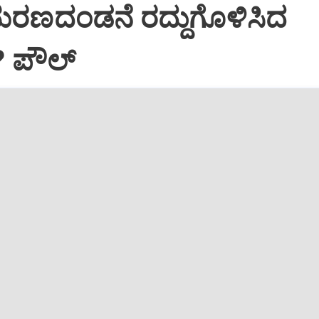
ಮರಣದಂಡನೆ ರದ್ದುಗೊಳಿಸಿದ
? ಪೌಲ್