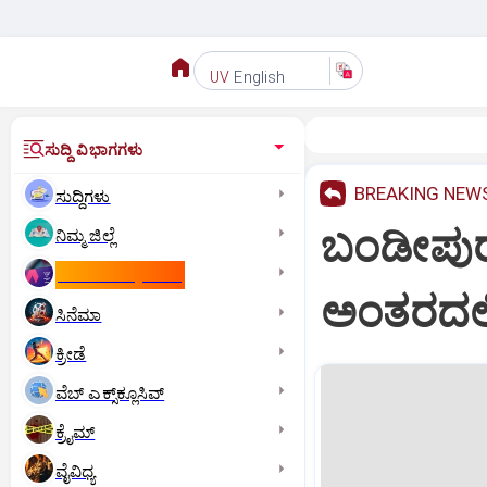
English
UV
ಸುದ್ದಿ ವಿಭಾಗಗಳು
BREAKING NEW
ಸುದ್ದಿಗಳು
ಬಂಡೀಪುರದ
ನಿಮ್ಮ ಜಿಲ್ಲೆ
ಕಾಮನ್‌ ವೆಲ್ತ್‌ ಗೇಮ್ಸ್‌
ಅಂತರದಲ್ಲಿ 
ಸಿನೆಮಾ
ಕ್ರೀಡೆ
ವೆಬ್ ಎಕ್ಸ್‌ಕ್ಲೂಸಿವ್
ಕ್ರೈಮ್
ವೈವಿಧ್ಯ