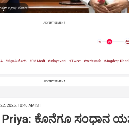
ನ್ಕರ್-ಪ್ರಧಾನಿ ಮೋದಿ
ADVERTISEMENT
ಅ
ತಿ
#ಪ್ರಧಾನಿ ಮೋದಿ
#PM Modi
#udayavani
#Tweet
#ರಾಜೀನಾಮೆ
#Jagdeep Dhan
n
ADVERTISEMENT
22, 2025, 10:40 AM IST
Priya: ಕೊನೆಗೂ ಸಂಧಾನ ಯಶಸ