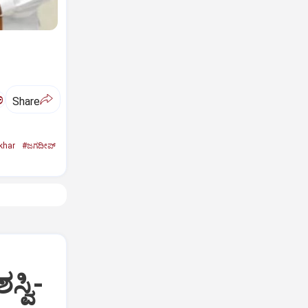
ಅ
Share
khar
#ಜಗದೀಪ್‌
್ವಿ-