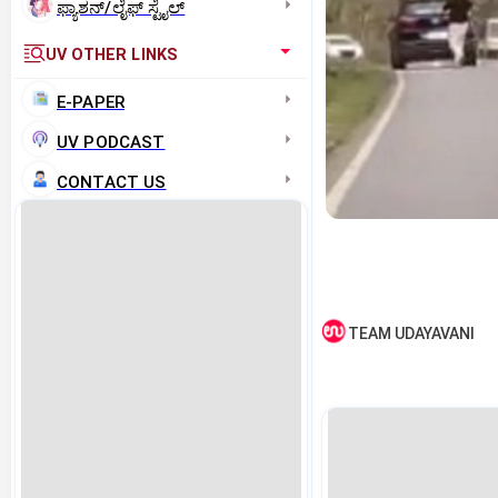
ಫ್ಯಾಶನ್/ಲೈಫ್‌ ಸ್ಟೈಲ್
UV OTHER LINKS
E-PAPER
UV PODCAST
CONTACT US
TEAM UDAYAVANI