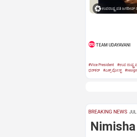
ಉಪರಾಷ್ಟ್ರಪತಿ ಜಗದೀಪ್‌ ಧ
TEAM UDAYAVANI
#Vice President
#ಉಪ ರಾಷ್ಟ್ರಪ
ಧನ್‌ಕರ್‌
#ಎಕ್ಸ್‌ ಪೋಸ್ಟ್
#resig
BREAKING NEWS
JUL 
Nimisha 