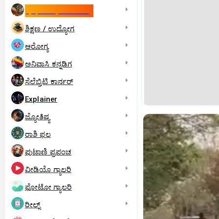
ಇಸ್ರೇಲ್- ಇರಾನ್‌ ಯುದ್ಧ
ಶಿಕ್ಷಣ / ಉದ್ಯೋಗ
ಆರೋಗ್ಯ
ಅನಿವಾಸಿ ಕನ್ನಡಿಗ
ಸೆಲೆಬ್ರಿಟಿ ಕಾರ್ನರ್‌
Explainer
ಜ್ಯೋತಿಷ್ಯ
ರಾಶಿ ಫಲ
ಪುಟಾಣಿ ಪ್ರಪಂಚ
ವೀಡಿಯೊ ಗ್ಯಾಲರಿ
ಫೋಟೋ ಗ್ಯಾಲರಿ
ರೀಲ್ಸ್