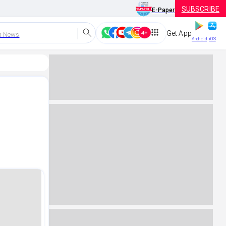
SUBSCRIBE
E-Paper
Get App
h News
Android
iOS