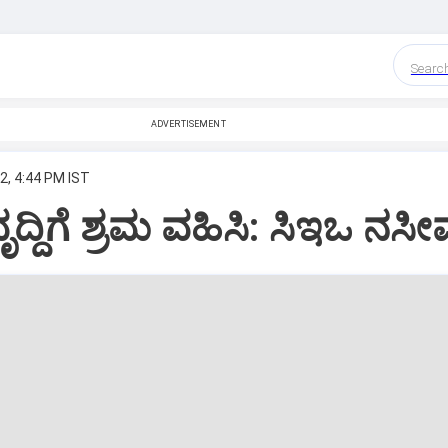
Searc
ADVERTISEMENT
2, 4:44 PM IST
ವೃದ್ದಿಗೆ ಶ್ರಮ ವಹಿಸಿ: ಸಿಇಒ ನಸೀ