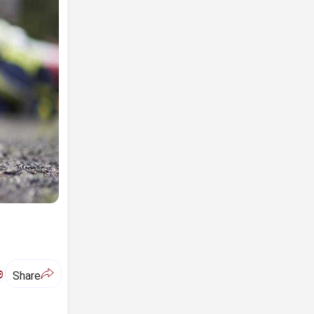
ಅ
Share