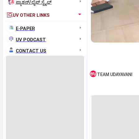
ಫ್ಯಾಶನ್/ಲೈಫ್‌ ಸ್ಟೈಲ್
UV OTHER LINKS
E-PAPER
UV PODCAST
CONTACT US
TEAM UDAYAVANI