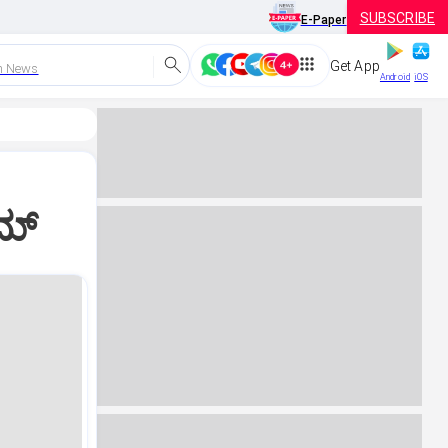
SUBSCRIBE
E-Paper
Get App
h News
Android
iOS
ಮ್‌