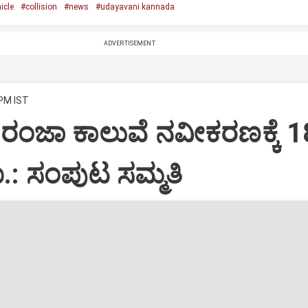
icle
#collision
#news
#udayavani kannada
ADVERTISEMENT
 PM IST
ಾರಂಜಾ ಕಾಲುವೆ ನವೀಕರಣಕ್ಕೆ 
: ಸಂಪುಟ ಸಮ್ಮತಿ