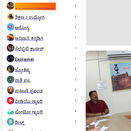
ಇಸ್ರೇಲ್- ಇರಾನ್‌ ಯುದ್ಧ
ಶಿಕ್ಷಣ / ಉದ್ಯೋಗ
ಆರೋಗ್ಯ
ಅನಿವಾಸಿ ಕನ್ನಡಿಗ
ಸೆಲೆಬ್ರಿಟಿ ಕಾರ್ನರ್‌
Explainer
ಜ್ಯೋತಿಷ್ಯ
ರಾಶಿ ಫಲ
ಪುಟಾಣಿ ಪ್ರಪಂಚ
ವೀಡಿಯೊ ಗ್ಯಾಲರಿ
ಫೋಟೋ ಗ್ಯಾಲರಿ
ರೀಲ್ಸ್