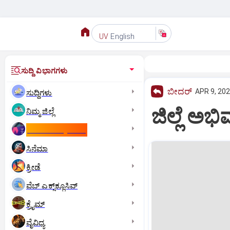
English
UV
ಸುದ್ದಿ ವಿಭಾಗಗಳು
ಬೀದರ್
APR 9, 202
ಸುದ್ದಿಗಳು
ಜಿಲ್ಲೆ ಅಭಿ
ನಿಮ್ಮ ಜಿಲ್ಲೆ
ಕಾಮನ್‌ ವೆಲ್ತ್‌ ಗೇಮ್ಸ್‌
ಸಿನೆಮಾ
ಕ್ರೀಡೆ
ವೆಬ್ ಎಕ್ಸ್‌ಕ್ಲೂಸಿವ್
ಕ್ರೈಮ್
ವೈವಿಧ್ಯ