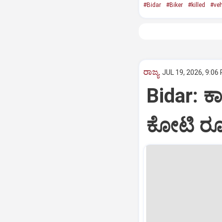
#Bidar
#Biker
#killed
#veh
ರಾಜ್ಯ
JUL 19, 2026, 9:06
Bidar: ಕ
ಕೋಟಿ ರೂ.