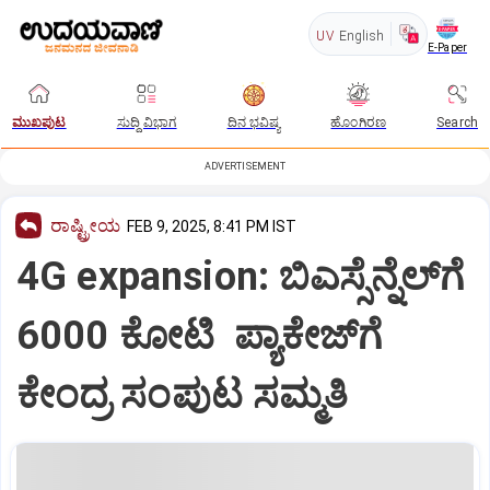
UV
English
E-Paper
ಮುಖಪುಟ
ಸುದ್ದಿ ವಿಭಾಗ
ದಿನ ಭವಿಷ್ಯ
ಹೊಂಗಿರಣ
Search
ADVERTISEMENT
ರಾಷ್ಟ್ರೀಯ
FEB 9, 2025, 8:41 PM IST
4G expansion: ಬಿಎಸ್ಸೆನ್ನೆಲ್‌ಗೆ
6000 ಕೋಟಿ ಪ್ಯಾಕೇಜ್‌ಗೆ
ಕೇಂದ್ರ ಸಂಪುಟ ಸಮ್ಮತಿ