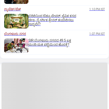
ಗ್ಯಾಜೆಟ್/ಟೆಕ್
1:10 PM IST
ಬಿದಿರಿನಿಂದ ಟಿಶ್ಯೂ ಪೇಪರ್‌, ಜೈವಿಕ ಕಸದ
ಚೀಲ, ನೈಸರ್ಗಿಕ ಕ್ಲೀನರ್‌ ತಯಾರಿಸಲು
ಸಾಧ್ಯವೇ?
ಬೆಂಗಳೂರು ನಗರ
1:07 PM IST
SIR:ಬೆಂಗಳೂರು ನಗರದ 49.5 ಲಕ್ಷ
ಮಂದಿ ಮತ ಪಟ್ಟಿಯಿಂದ ಹೊರಕ್ಕೆ?