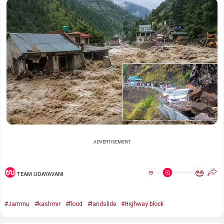
ADVERTISEMENT
ಅ
ಅ
TEAM UDAYAVANI
#Jammu
#kashmir
#flood
#landslide
#Highway block