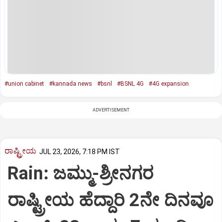
#union cabinet
#kannada news
#bsnl
#BSNL 4G
#4G expansion
ADVERTISEMENT
ರಾಷ್ಟ್ರೀಯ
JUL 23, 2026, 7:18 PM IST
Rain: ಜಮ್ಮು-ಶ್ರೀನಗರ
ರಾಷ್ಟ್ರೀಯ ಹೆದ್ದಾರಿ 2ನೇ ದಿನವೂ