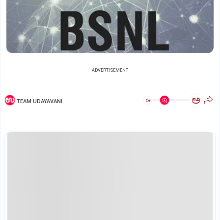
ADVERTISEMENT
ಅ
ಅ
TEAM UDAYAVANI