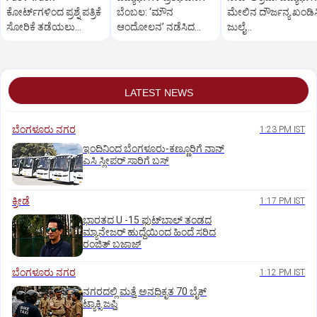
ಕೋರ್ಟ್‌ಗಳಿಂದ ಪ್ರಶ್ನೆ ಪತ್ರಿಕೆ
ಬೆಂಬಲ: ‘ಮೌನ
ಮೇಲಿನ ದೌರ್ಜನ್ಯ ಖಂಡಿಸ
ಸೋರಿಕೆ ತಡೆಯಲು
ಆಂದೋಲನ’ ನಡೆಸಿದ
ಜುಲೈ
ಸಾಧ್ಯವಿಲ್ಲ: ಕಾರ್ತಿ
ಅಣ್ಣಾ ಹಜಾರೆ
26ರಂದು ಮುಂಬೈನಲ್ಲಿ
ಚಿದಂಬರಂ
ಪ್ರತಿಭಟನೆ
LATEST NEWS
ಬೆಂಗಳೂರು ನಗರ
1:23 PM IST
ಇಂದಿನಿಂದ ಬೆಂಗಳೂರು-ಕಣ್ಣೂರಿಗೆ ನಾನ್‌
ಎಸಿ ಸ್ಲೀಪರ್‌ ಸಾರಿಗೆ ಬಸ್‌
ಕ್ರೀಡೆ
1:17 PM IST
ಭಾರತದ U -15 ಫುಟ್‌ಬಾಲ್ ತಂಡದ
ಮ್ಯಾನೇಜರ್‌ ಹುದ್ದೆಯಿಂದ ಹಿಂದೆ ಸರಿದ
ರಂಜಿತ್‌ ಬಜಾಜ್‌
ಬೆಂಗಳೂರು ನಗರ
1:12 PM IST
ನಗರದಲ್ಲಿ ಮತ್ತೆ ಅನಧಿಕೃತ 70 ಬೈಕ್‌
ಟ್ಯಾಕ್ಸಿ ಜಪ್ತಿ