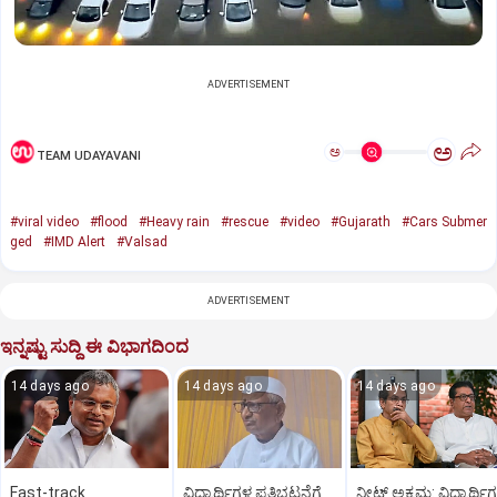
ADVERTISEMENT
ಅ
ಅ
TEAM UDAYAVANI
#viral video
#flood
#Heavy rain
#rescue
#video
#Gujarath
#Cars Submer
ged
#IMD Alert
#Valsad
ADVERTISEMENT
ಇನ್ನಷ್ಟು ಸುದ್ದಿ ಈ ವಿಭಾಗದಿಂದ
14 days ago
14 days ago
14 days ago
Fast-track
ವಿದ್ಯಾರ್ಥಿಗಳ ಪ್ರತಿಭಟನೆಗೆ
ನೀಟ್ ಅಕ್ರಮ: ವಿದ್ಯಾರ್ಥಿ