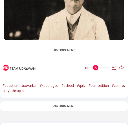
ADVERTISEMENT
ಅ
ಅ
TEAM UDAYAVANI
#question
#savarkar
#kasaragod
#school
#quiz
#competition
#controv
ersy
#erupts
ADVERTISEMENT