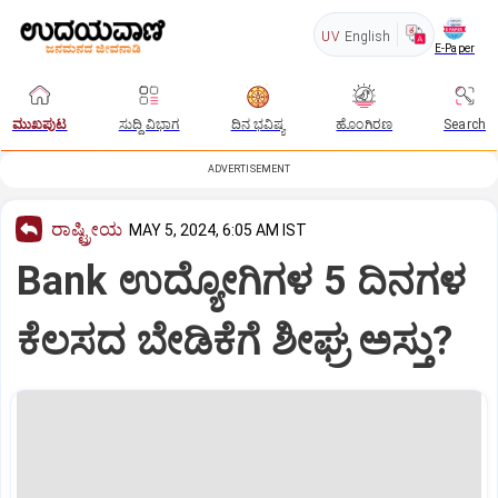
UV
English
E-Paper
ಮುಖಪುಟ
ಸುದ್ದಿ ವಿಭಾಗ
ದಿನ ಭವಿಷ್ಯ
ಹೊಂಗಿರಣ
Search
ADVERTISEMENT
ರಾಷ್ಟ್ರೀಯ
MAY 5, 2024, 6:05 AM IST
Bank ಉದ್ಯೋಗಿಗಳ 5 ದಿನಗಳ
ಕೆಲಸದ ಬೇಡಿಕೆಗೆ ಶೀಘ್ರ ಅಸ್ತು?