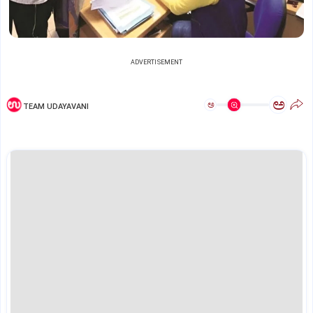
ADVERTISEMENT
ಅ
ಅ
TEAM UDAYAVANI