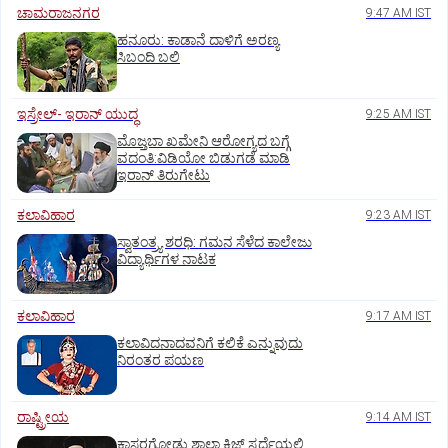
ಚಾಮರಾಜನಗರ
9:47 AM IST
ಹನೂರು: ಕಾಡಾನೆ ದಾಳಿಗೆ ಅರಣ್ಯ
ಸಿಬಂದಿ ಬಲಿ
ಇಸ್ರೇಲ್- ಇರಾನ್‌ ಯುದ್ಧ
9:25 AM IST
ಮೊಜ್ತಬಾ ಖಮೇನಿ ಆರೋಗ್ಯದ ಬಗ್ಗೆ
ವದಂತಿ:ವಿಡಿಯೋ ಬಿಡುಗಡೆ ಮಾಡಿ
ಇರಾನ್‌ ತಿರುಗೇಟು
ಕಲಾವಿಹಾರ
9:23 AM IST
ಸ್ವಾತಂತ್ರ್ಯ ಶರಧಿ: ಗಮನ ಸೆಳೆದ ಕಾಲೇಜು
ವಿದ್ಯಾರ್ಥಿಗಳ ನಾಟಕ
ಕಲಾವಿಹಾರ
9:17 AM IST
ಕಲಾವಿದನಾದವನಿಗೆ ಕಲಿಕೆ ಎನ್ನುವುದು
ನಿರಂತರ ಪಯಣ
ರಾಷ್ಟ್ರೀಯ
9:14 AM IST
ಕಾಸರಗೋಡು ಶಾಲಾ ಕ್ವಿಜ್‌ ಸ್ಪರ್ಧೆಯಲ್ಲಿ