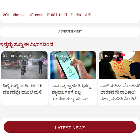
#Oil
#import
#Russia
#100% tariff
#India
#US
ADVERTISEMENT
ಇನ್ನಷ್ಟು ಸುದ್ದಿ ಈ ವಿಭಾಗದಿಂದ
59 minutes ago
1 hour ago
1 hour ago
ದಿಲ್ಲಿಯಲ್ಲಿ ಈ ತಿಂಗಳು 16
ಸಾಮಾನ್ಯ ಗ್ರಾಹಕರಿಗೆ,ಸಣ್ಣ
ಪಾಕ್‌ ಮಹಿಳಾ ಮೋಹದಲ್ಲ
ವರ್ಷದಲ್ಲೇ ದಾಖಲೆ ಮಳೆ
ವ್ಯಾಪಾರಿಗಳಿಗೆ ಇಲ್ಲ
ಭಾರತದ ಸೇನಾಧಿಕಾರಿ!:
ಯುಪಿಐ ಶುಲ್ಕ: ಸರಕಾರ
ರಹಸ್ಯ ಮಾಹಿತಿ ಸೋರಿಕೆ
LATEST NEWS