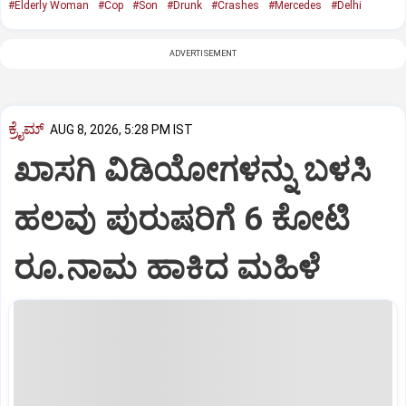
#Elderly Woman
#Cop
#Son
#Drunk
#Crashes
#Mercedes
#Delhi
ADVERTISEMENT
ಕ್ರೈಮ್
AUG 8, 2026, 5:28 PM IST
ಖಾಸಗಿ ವಿಡಿಯೋಗಳನ್ನು ಬಳಸಿ
ಹಲವು ಪುರುಷರಿಗೆ 6 ಕೋಟಿ
ರೂ.ನಾಮ ಹಾಕಿದ ಮಹಿಳೆ