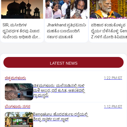
SIR, ಮಸೀದಿಗಳ
Jharkhand:ಪ್ರತಿಭಟನಾನಿರತ
ಪರಿಹಾರ ಕಂಡುಕೊಳ್ಳುವ
ಧ್ವನಿವರ್ಧಕ ತೆರವು ವಿಚಾರ:
ಮಹತೊ ಬಣದೊಂದಿಗೆ
ಧೈರ್ಯ ಬೆಳೆಸಿಕೊಳ್ಳಿ: Gen
ಸುವೇಂದು ಅಧಿಕಾರಿ ಮೇಲೆ
ಸರ್ಕಾರ ಮಾತುಕತೆ
Z ಗಳಿಗೆ ಮೋದಿ ಕಿವಿಮಾ
ಒತ್ತಡ
LATEST NEWS
ಚಿಕ್ಕಮಗಳೂರು
1:22 PM IST
ಚಿಕ್ಕಮಗಳೂರು: ಮಲೆನಾಡಿನಲ್ಲಿ ಗಾಳಿ
ಮಳೆ ಅಬ್ಬರ; ಧರೆ ಕುಸಿತ, ಆತಂಕದಲ್ಲಿ
ಗ್ರಾಮಸ್ಥರು
ಬೆಂಗಳೂರು ನಗರ
1:12 PM IST
Bengaluru: ಹೊರವರ್ತುಲ ರಸ್ತೆಯಲ್ಲಿ
ಶೀಘ್ರ ಸ್ಮಾರ್ಟ್‌ ಬಸ್‌ ಸ್ಟಾಪ್‌