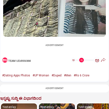
ADVERTISEMENT
ಅ
ಅ
TEAM UDAYAVANI
#Dating Apps Photos
#UP Woman
#Duped
#Men
#Rs 6 Crore
ADVERTISEMENT
ಇನ್ನಷ್ಟು ಸುದ್ದಿ ಈ ವಿಭಾಗದಿಂದ
Yesterday
Yesterday
Yesterday