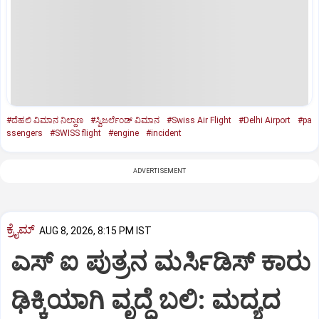
#ದೆಹಲಿ ವಿಮಾನ ನಿಲ್ದಾಣ
#ಸ್ವಿಜರ್ಲೆಂಡ್ ವಿಮಾನ
#Swiss Air Flight
#Delhi Airport
#pa
ssengers
#SWISS flight
#engine
#incident
ADVERTISEMENT
ಕ್ರೈಮ್
AUG 8, 2026, 8:15 PM IST
ಎಸ್ ಐ ಪುತ್ರನ ಮರ್ಸಿಡಿಸ್‌ ಕಾರು
ಢಿಕ್ಕಿಯಾಗಿ ವೃದ್ಧೆ ಬಲಿ: ಮದ್ಯದ