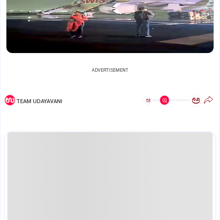
ADVERTISEMENT
ಅ
ಅ
TEAM UDAYAVANI