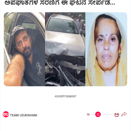
ಅಪಘಾತಗಳ ಸರಣಿಗೆ ಈ ಘಟನೆ ಸೇರ್ಪಡೆ...
ADVERTISEMENT
ಅ
ಅ
TEAM UDAYAVANI