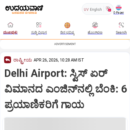
UV
English
E-Paper
ಮುಖಪುಟ
ಸುದ್ದಿ ವಿಭಾಗ
ದಿನ ಭವಿಷ್ಯ
ಹೊಂಗಿರಣ
Search
ADVERTISEMENT
ರಾಷ್ಟ್ರೀಯ
APR 26, 2026, 10:28 AM IST
Delhi Airport: ಸ್ವಿಸ್ ಏರ್
ವಿಮಾನದ ಎಂಜಿನ್‌ನಲ್ಲಿ ಬೆಂಕಿ: 6
ಪ್ರಯಾಣಿಕರಿಗೆ ಗಾಯ