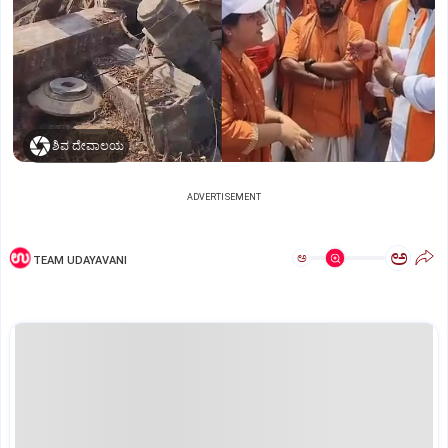
ಶಿವ ದೇವಾಲಯ
ADVERTISEMENT
ಅ
ಅ
TEAM UDAYAVANI