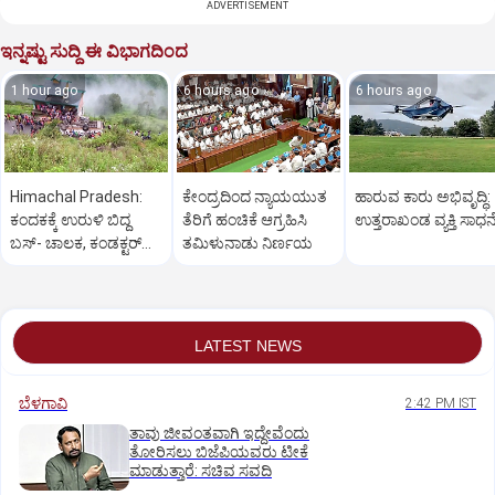
ADVERTISEMENT
ಇನ್ನಷ್ಟು ಸುದ್ದಿ ಈ ವಿಭಾಗದಿಂದ
1 hour ago
6 hours ago
6 hours ago
Himachal Pradesh:
ಕೇಂದ್ರದಿಂದ ನ್ಯಾಯಯುತ
ಹಾರುವ ಕಾರು ಅಭಿವೃದ್ಧಿ:
ಕಂದಕಕ್ಕೆ ಉರುಳಿ ಬಿದ್ದ
ತೆರಿಗೆ ಹಂಚಿಕೆ ಆಗ್ರಹಿಸಿ
ಉತ್ತರಾಖಂಡ ವ್ಯಕ್ತಿ ಸಾಧನ
ಬಸ್-‌ ಚಾಲಕ, ಕಂಡಕ್ಟರ್‌
ತಮಿಳುನಾಡು ನಿರ್ಣಯ
ಸೇರಿ 8 ಮಂದಿ ಸಾವು
LATEST NEWS
ಬೆಳಗಾವಿ
2:42 PM IST
ತಾವು ಜೀವಂತವಾಗಿ ಇದ್ದೇವೆಂದು
ತೋರಿಸಲು ಬಿಜೆಪಿಯವರು ಟೀಕೆ
ಮಾಡುತ್ತಾರೆ: ಸಚಿವ ಸವದಿ