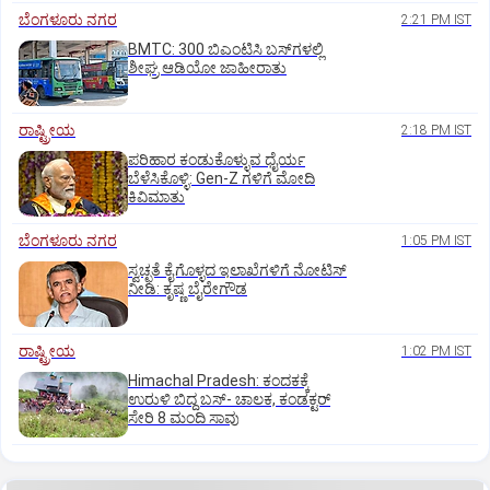
ಬೆಂಗಳೂರು ನಗರ
2:21 PM IST
BMTC: 300 ಬಿಎಂಟಿಸಿ ಬಸ್‌ಗಳಲ್ಲಿ
ಶೀಘ್ರ ಆಡಿಯೋ ಜಾಹೀರಾತು
ರಾಷ್ಟ್ರೀಯ
2:18 PM IST
ಪರಿಹಾರ ಕಂಡುಕೊಳ್ಳುವ ಧೈರ್ಯ
ಬೆಳೆಸಿಕೊಳ್ಳಿ: Gen-Z ಗಳಿಗೆ ಮೋದಿ
ಕಿವಿಮಾತು
ಬೆಂಗಳೂರು ನಗರ
1:05 PM IST
ಸ್ವಚ್ಛತೆ ಕೈಗೊಳ್ಳದ ಇಲಾಖೆಗಳಿಗೆ ನೋಟಿಸ್‌
ನೀಡಿ: ಕೃಷ್ಣ ಬೈರೇಗೌಡ
ರಾಷ್ಟ್ರೀಯ
1:02 PM IST
Himachal Pradesh: ಕಂದಕಕ್ಕೆ
ಉರುಳಿ ಬಿದ್ದ ಬಸ್-‌ ಚಾಲಕ, ಕಂಡಕ್ಟರ್‌
ಸೇರಿ 8 ಮಂದಿ ಸಾವು