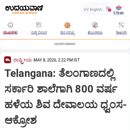
UV
English
E-Paper
ಮುಖಪುಟ
ಸುದ್ದಿ ವಿಭಾಗ
ದಿನ ಭವಿಷ್ಯ
ಹೊಂಗಿರಣ
Search
ADVERTISEMENT
ರಾಷ್ಟ್ರೀಯ
MAY 8, 2026, 2:22 PM IST
Telangana: ತೆಲಂಗಾಣದಲ್ಲಿ
ಸರ್ಕಾರಿ ಶಾಲೆಗಾಗಿ 800 ವರ್ಷ
ಹಳೆಯ ಶಿವ ದೇವಾಲಯ ಧ್ವಂಸ-
ಆಕ್ರೋಶ