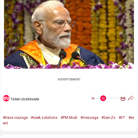
ADVERTISEMENT
ಅ
ಅ
TEAM UDAYAVANI
#Have courage
#seek solutions
#PM Modi
#message
#Gen-Zs
#IIT
#ev
ent