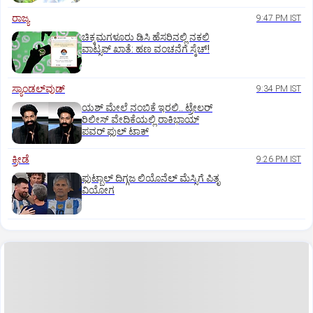
ರಾಜ್ಯ
9:47 PM IST
ಚಿಕ್ಕಮಗಳೂರು ಡಿಸಿ ಹೆಸರಿನಲ್ಲಿ ನಕಲಿ
ವಾಟ್ಸಪ್ ಖಾತೆ: ಹಣ ವಂಚನೆಗೆ ಸ್ಕೆಚ್!
ಸ್ಯಾಂಡಲ್‌ವುಡ್‌
9:34 PM IST
ಯಶ್‌ ಮೇಲೆ ನಂಬಿಕೆ ಇರಲಿ.. ಟ್ರೇಲರ್‌
ರಿಲೀಸ್‌ ವೇದಿಕೆಯಲ್ಲಿ ರಾಕಿಭಾಯ್‌
ಪವರ್‌ ಫುಲ್‌ ಟಾಕ್
ಕ್ರೀಡೆ
9:26 PM IST
ಫುಟ್ಬಾಲ್ ದಿಗ್ಗಜ ಲಿಯೊನೆಲ್‌ ಮೆಸ್ಸಿಗೆ ಪಿತೃ
ವಿಯೋಗ