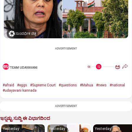
ಸಾಂದರ್ಭಿಕ ಚಿತ್ರ
ADVERTISEMENT
ಅ
ಅ
TEAM UDAYAVANI
#afraid
#eggs
#Supreme Court
#questions
#Mahua
#news
#national
#udayavani kannada
ADVERTISEMENT
ಇನ್ನಷ್ಟು ಸುದ್ದಿ ಈ ವಿಭಾಗದಿಂದ
Yesterday
Yesterday
Yesterday