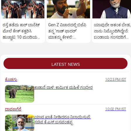
ರಸ್ತೆ ತಡೆದು ಕಾರ್ ಬಾನೆಟ್
Gen Z ವಿಚಾರದಲ್ಲಿ ಬಿಜೆಪಿ
ಯಾವುದೇ ಆತಂಕ ಬೇಡ,
ಮೇಲೆ ಕೇಕ್ ಕತ್ತರಿಸಿ
ತನ್ನ 'ಗಾಡ್ ಫಾದರ್'
ನಾನು ನಿಮ್ಮೊಂದಿಗಿದ್ದೇನೆ:
ಹುಚ್ಚಾಟ: 10 ಮಂದಿಯ
ಮಾತನ್ನು ಕೇಳಲಿ:
ಬಂಡಾಯ ಸಂಸದರಿಗೆ
ಬಂಧನ
ಅಭಿಜೀತ್ ದೀಪ್ಕೆ
ಪ್ರಧಾನಿ ಮೋದಿ ಅಭಯ
LATEST NEWS
ಕೊಡಗು
10:23 PM IST
ಕಾಡಾನೆ ದಾಳಿ: ಕಾರ್ಮಿಕ ಮಹಿಳೆ ಗಂಭೀರ
ದಾವಣಗೆರೆ
10:02 PM IST
ಯಾವ ಖಾತೆ ನೀಡಿದರೂ ನಿಭಾಯಿಸುವೆ:
ಸಚಿವ ಕೆ.ಎಸ್.ಬಸವಂತಪ್ಪ