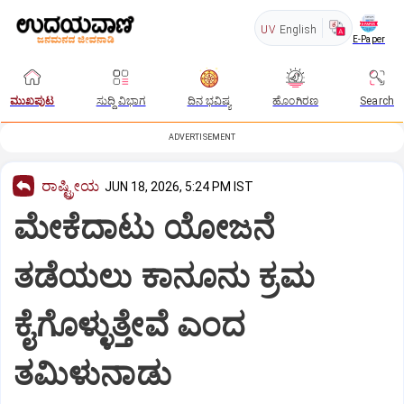
UV
English
E-Paper
ಮುಖಪುಟ
ಸುದ್ದಿ ವಿಭಾಗ
ದಿನ ಭವಿಷ್ಯ
ಹೊಂಗಿರಣ
Search
ADVERTISEMENT
ರಾಷ್ಟ್ರೀಯ
JUN 18, 2026, 5:24 PM IST
ಮೇಕೆದಾಟು ಯೋಜನೆ
ತಡೆಯಲು ಕಾನೂನು ಕ್ರಮ
ಕೈಗೊಳ್ಳುತ್ತೇವೆ ಎಂದ
ತಮಿಳುನಾಡು