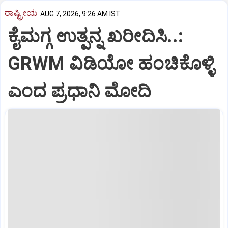
ರಾಷ್ಟ್ರೀಯ
AUG 7, 2026, 9:26 AM IST
ಕೈಮಗ್ಗ ಉತ್ಪನ್ನ ಖರೀದಿಸಿ..:
GRWM ವಿಡಿಯೋ ಹಂಚಿಕೊಳ್ಳಿ
ಎಂದ ಪ್ರಧಾನಿ ಮೋದಿ