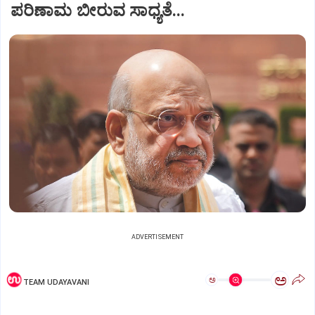
ಪರಿಣಾಮ ಬೀರುವ ಸಾಧ್ಯತೆ...
ADVERTISEMENT
ಅ
ಅ
TEAM UDAYAVANI