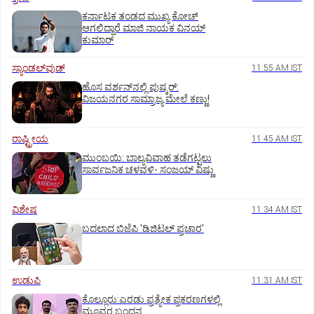
ಕರ್ನಾಟಕ ತಂಡದ ಮುಖ್ಯ ಕೋಚ್‌
ಆಗಲಿದ್ದಾರೆ ಮಾಜಿ ನಾಯಕ ವಿನಯ್‌
ಕುಮಾರ್
ಸ್ಯಾಂಡಲ್‌ವುಡ್‌
11:55 AM IST
ಹೊಸ ವರ್ಶನ್‌ನಲ್ಲಿ ಪುಷ್ಕರ್‌:
ವಿಜಯನಗರ ಸಾಮ್ರಾಜ್ಯ ಮೇಲೆ ಕಣ್ಣು!
ರಾಷ್ಟ್ರೀಯ
11:45 AM IST
ಮುಂಬಯಿ: ಬಾಲ್ಯವಿವಾಹ ತಡೆಗಟ್ಟಲು
ಸಾರ್ವಜನಿಕ ಚಳವಳಿ- ಸಂಜಯ್‌ ವಿಷ್ಣು
ವಿಶೇಷ
11:34 AM IST
ಬದಲಾದ ಬಿಜೆಪಿ 'ಡಿಜಿಟಲ್‌ ಪ್ರಚಾರ'
ಉಡುಪಿ
11:31 AM IST
ಕೊಲ್ಲೂರು:ಎರಡು ಪ್ರತ್ಯೇಕ ಪ್ರಕರಣಗಳಲ್ಲಿ
ಮೂವರ ಬಂಧನ