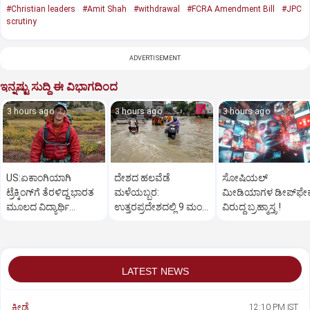
#Christian leaders
#Amit Shah
#withdrawal
#FCRA Amendment Bill
#JPC
scrutiny
ADVERTISEMENT
ಇನ್ನಷ್ಟು ಸುದ್ದಿ ಈ ವಿಭಾಗದಿಂದ
3 hours ago
3 hours ago
3 hours ago
US:ಏಕಾಂಗಿಯಾಗಿ
ದೇಶದ ಹಲವೆಡೆ
ಸೋಷಿಯಲ್‌
ಟ್ರೆಕ್ಕಿಂಗ್‌ಗೆ ತೆರಳಿದ್ದ ಭಾರತ
ಮಳೆಯಬ್ಬರ:
ಮೀಡಿಯಾಗಳ ಡೀಪ್‌ಫೇಕ
ಮೂಲದ ವಿದ್ಯಾರ್ಥಿ
ಉತ್ತರಪ್ರದೇಶದಲ್ಲಿ 9 ಮಂದಿ
ವಿರುದ್ಧ ಬ್ರಹ್ಮಾಸ್ತ್ರ !
ಶವವಾಗಿ ಪತ್ತೆ
ಸಾವು
LATEST NEWS
ಕ್ರೀಡೆ
12:10 PM IST