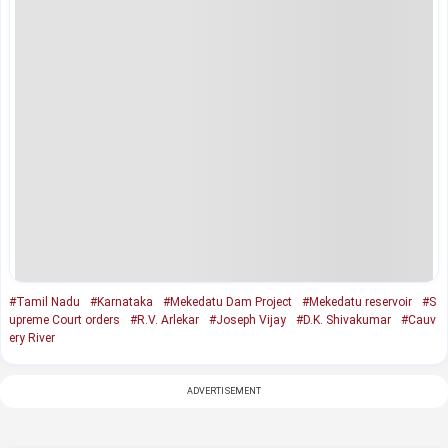
#Tamil Nadu
#Karnataka
#Mekedatu Dam Project
#Mekedatu reservoir
#S
upreme Court orders
#R.V. Arlekar
#Joseph Vijay
#D.K. Shivakumar
#Cauv
ery River
ADVERTISEMENT