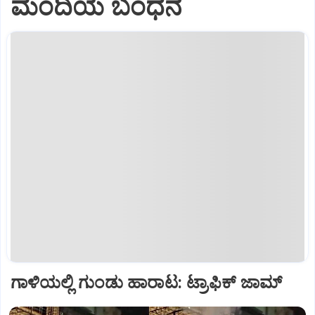
ಮಂದಿಯ ಬಂಧನ
ಗಾಳಿಯಲ್ಲಿ ಗುಂಡು ಹಾರಾಟ: ಟ್ರಾಫಿಕ್‌ ಜಾಮ್