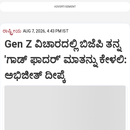
ADVERTISEMENT
ರಾಷ್ಟ್ರೀಯ
AUG 7, 2026, 4:43 PM IST
Gen Z ವಿಚಾರದಲ್ಲಿ ಬಿಜೆಪಿ ತನ್ನ
'ಗಾಡ್ ಫಾದರ್' ಮಾತನ್ನು ಕೇಳಲಿ:
ಅಭಿಜೀತ್ ದೀಪ್ಕೆ