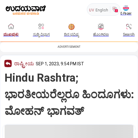
UV
English
E-Paper
ಮುಖಪುಟ
ಸುದ್ದಿ ವಿಭಾಗ
ದಿನ ಭವಿಷ್ಯ
ಹೊಂಗಿರಣ
Search
ADVERTISEMENT
ರಾಷ್ಟ್ರೀಯ
SEP 1, 2023, 9:54 PM IST
Hindu Rashtra;
ಭಾರತೀಯರೆಲ್ಲರೂ ಹಿಂದೂಗಳು:
ಮೋಹನ್‌ ಭಾಗವತ್‌