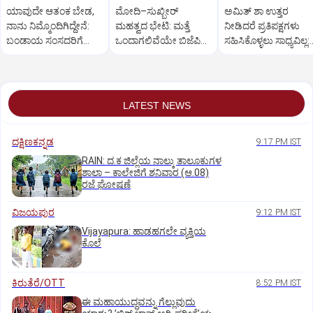
ಯಾವುದೇ ಆತಂಕ ಬೇಡ,
ಮೋದಿ–ಸುಖ್ಬೀರ್
ಅಮಿತ್ ಶಾ ಉತ್ತರ
ನಾನು ನಿಮ್ಮೊಂದಿಗಿದ್ದೇನೆ:
ಮಹತ್ವದ ಭೇಟಿ: ಮತ್ತೆ
ನೀಡಿದರೆ ಪ್ರತಿಪಕ್ಷಗಳು
ಬಂಡಾಯ ಸಂಸದರಿಗೆ
ಒಂದಾಗಲಿವೆಯೇ ಬಿಜೆಪಿ–
ಸಹಿಸಿಕೊಳ್ಳಲು ಸಾಧ್ಯವಿಲ್ಲ:
ಪ್ರಧಾನಿ ಮೋದಿ ಅಭಯ
ಶಿರೋಮಣಿ ಅಕಾಲಿ ದಳ?
ರಿಜಿಜು
LATEST NEWS
ದಕ್ಷಿಣಕನ್ನಡ
9:17 PM IST
RAIN: ದ.ಕ ಜಿಲ್ಲೆಯ ನಾಲ್ಕು ತಾಲೂಕುಗಳ
ಶಾಲಾ – ಕಾಲೇಜಿಗೆ ಶನಿವಾರ (ಆ.08)
ರಜೆ ಘೋಷಣೆ
ವಿಜಯಪುರ
9:12 PM IST
Vijayapura: ಹಾಡಹಗಲೇ ವ್ಯಕ್ತಿಯ
ಕೊಲೆ
ಕಿರುತೆರೆ/OTT
8:52 PM IST
ಈ ಮಹಾಯುದ್ಧವನ್ನು ಗೆಲ್ಲುವುದು