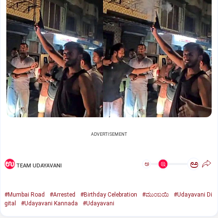
ADVERTISEMENT
ಅ
ಅ
TEAM UDAYAVANI
#Mumbai Road
#Arrested
#Birthday Celebration
#ಮುಂಬಯಿ
#Udayavani Di
gital
#Udayavani Kannada
#Udayavani