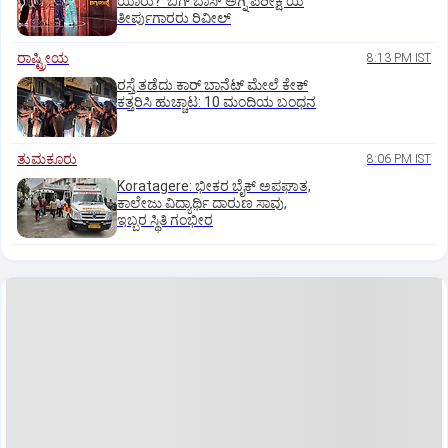
ಯಾರು? ʼಬಿಗ್‌ ಬಾಸ್‌ ಅಗ್ನಿ ಪರೀಕ್ಷೆʼಯ
ತೀರ್ಪುಗಾರರು ರಿವೀಲ್
ರಾಷ್ಟ್ರೀಯ
8:13 PM IST
ರಸ್ತೆ ತಡೆದು ಕಾರ್ ಬಾನೆಟ್ ಮೇಲೆ ಕೇಕ್
ಕತ್ತರಿಸಿ ಹುಚ್ಚಾಟ: 10 ಮಂದಿಯ ಬಂಧನ
ತುಮಕೂರು
8:06 PM IST
Koratagere: ಭೀಕರ ಬೈಕ್ ಅಪಘಾತ,
ಕಾಲೇಜು ವಿದ್ಯಾರ್ಥಿ ದಾರುಣ ಸಾವು,
ಇಬ್ಬರ ಸ್ಥಿತಿ ಗಂಭೀರ