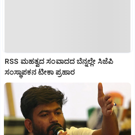
RSS ಮಹತ್ವದ ಸಂವಾದದ ಬೆನ್ನಲ್ಲೇ ಸಿಜೆಪಿ
ಸಂಸ್ಥಾಪಕನ ಟೀಕಾ ಪ್ರಹಾರ