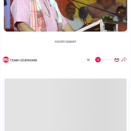
ADVERTISEMENT
ಅ
ಅ
TEAM UDAYAVANI