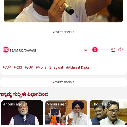
ADVERTISEMENT
ಅ
ಅ
TEAM UDAYAVANI
#CJP
#RSS
#BJP
#Mohan Bhagwat
#Abhijeet Dipke
ADVERTISEMENT
ಇನ್ನಷ್ಟು ಸುದ್ದಿ ಈ ವಿಭಾಗದಿಂದ
4 hours ago
5 hours ago
5 hours ago