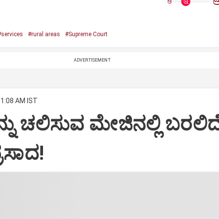
ಅ
#services
#rural areas
#Supreme Court
ADVERTISEMENT
11:08 AM IST
ಇನ್ನು ಚಲಿಸುವ ಮೇಜಿನಲ್ಲಿ ಬರಲಿದ
್ರಸಾದ!