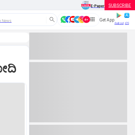
SUBSCRIBE
E-Paper
Get App
h News
Android
iOS
ೋದಿ