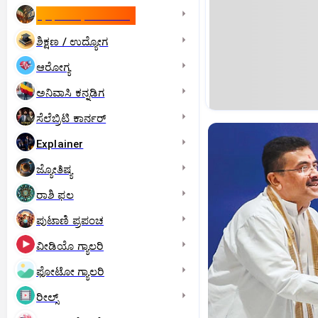
ಇಸ್ರೇಲ್- ಇರಾನ್‌ ಯುದ್ಧ
ಶಿಕ್ಷಣ / ಉದ್ಯೋಗ
ಆರೋಗ್ಯ
ಅನಿವಾಸಿ ಕನ್ನಡಿಗ
ಸೆಲೆಬ್ರಿಟಿ ಕಾರ್ನರ್‌
Explainer
ಜ್ಯೋತಿಷ್ಯ
ರಾಶಿ ಫಲ
ಪುಟಾಣಿ ಪ್ರಪಂಚ
ವೀಡಿಯೊ ಗ್ಯಾಲರಿ
ಫೋಟೋ ಗ್ಯಾಲರಿ
ರೀಲ್ಸ್