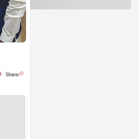
ಅ
Share