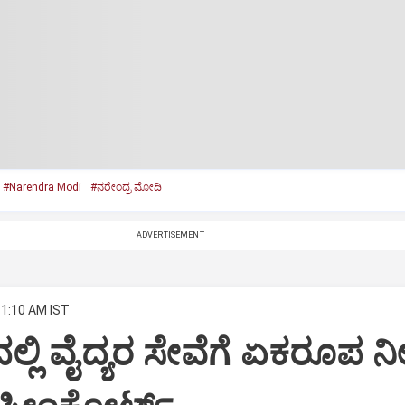
#Narendra Modi
#ನರೇಂದ್ರ ಮೋದಿ
ADVERTISEMENT
11:10 AM IST
ಲ್ಲಿ ವೈದ್ಯರ ಸೇವೆಗೆ ಏಕರೂಪ ನೀ