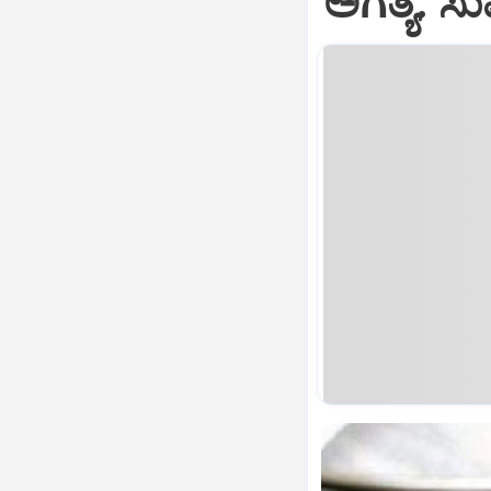
ಅಗತ್ಯ: ಸು