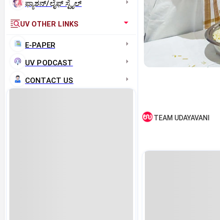
ಫ್ಯಾಶನ್/ಲೈಫ್‌ ಸ್ಟೈಲ್
UV OTHER LINKS
E-PAPER
UV PODCAST
CONTACT US
TEAM UDAYAVANI