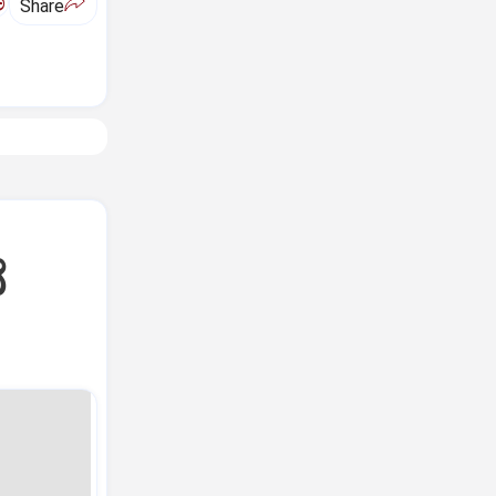
ಅ
Share
ೆ