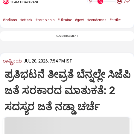
ಅ
ಅ
TEAM UDAYAVANI
#Indians
#attack
#cargo ship
#Ukraine
#govt
#condemns
#strike
ADVERTISEMENT
ರಾಷ್ಟ್ರೀಯ
JUL 20, 2026, 7:54 PM IST
ಪ್ರತಿಭಟನೆ ತೀವ್ರತೆ ಬೆನ್ನಲ್ಲೇ ಸಿಜೆಪಿ
ಜತೆ ಸರಕಾರದ ಮಾತುಕತೆ: 2
ಸದಸ್ಯರ ಜತೆ ನಡ್ಡಾ ಚರ್ಚೆ