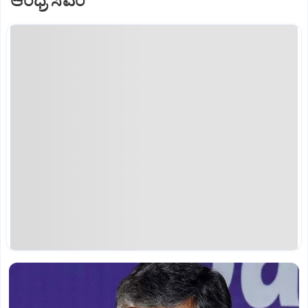
ಆಂಧ್ರ ಸಿಎಂ