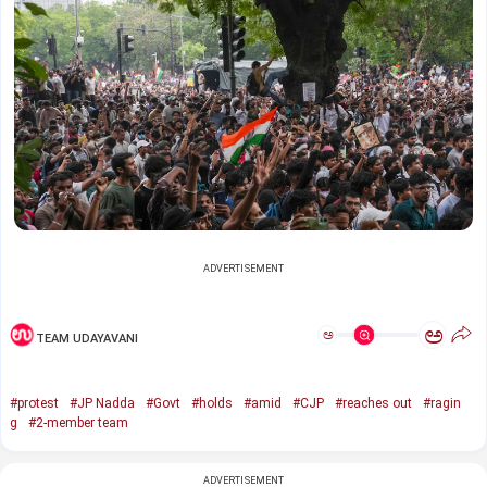
ADVERTISEMENT
ಅ
ಅ
TEAM UDAYAVANI
#protest
#JP Nadda
#Govt
#holds
#amid
#CJP
#reaches out
#ragin
g
#2-member team
ADVERTISEMENT