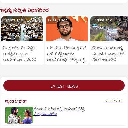
ಇನ್ನಷ್ಟು ಸುದ್ದಿ ಈ ವಿಭಾಗದಿಂದ
16 days ago
17 days ago
17 days ago
ವಿಪಕ್ಷಗಳ ಭಾರೀ ಗದ್ದಲ:
ಯುವ ಭಾರತೀಯರತ್ತ ಗನ್
ದೋಡಾ ರಾ. ಹೆ.ಯಲ್ಲಿ
ಸಂಸತ್ತಿನ ಉಭಯ
ಗುರಿಯಿಟ್ಟ ಆಡಳಿತ
ಭೂಕುಸಿತ: ವಾಹನಗಳ
ಸದನಗಳ ಕಲಾಪ ದಿನದ
ದೇಶವಿರೋಧಿ: ಆದಿತ್ಯ ಠಾಕ್ರೆ
ಮೇಲೆ ಉರುಳಿದ
ಮಟ್ಟಿಗೆ ಮುಂದೂಡಿಕೆ
ಬಂಡೆಗಳು; ಇಬ್ಬರು ಸಾವು
6 ಮಂದಿಗೆ ಗಾಯ
LATEST NEWS
ಸ್ಯಾಂಡಲ್‌ವುಡ್‌
5:58 PM IST
ದೇವರ ಮೀರಿದ ಶಕ್ತಿ ʼಅಮರ್ಥʼ: ಕಿಟ್ಟಿ,
ಮೇಘನಾ ನಟನೆ