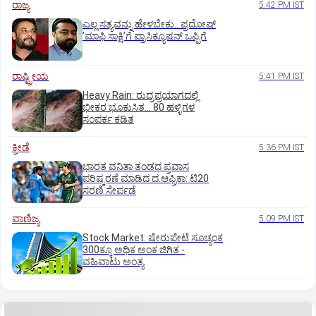
ರಾಜ್ಯ
5:42 PM IST
ಎಲ್ಲ ಸತ್ಯವನ್ನು ಹೇಳಬೇಕು.. ಪ್ರದೋಷ್‌
ʼಮಾಫಿ ಸಾಕ್ಷಿʼಗೆ ಪ್ರಾಸಿಕ್ಯೂಷನ್ ಒಪ್ಪಿಗೆ
ರಾಷ್ಟ್ರೀಯ
5:41 PM IST
Heavy Rain: ರುದ್ರಪ್ರಯಾಗದಲ್ಲಿ
ಭೀಕರ ಭೂಕುಸಿತ... 80 ಹಳ್ಳಿಗಳ
ಸಂಪರ್ಕ ಕಡಿತ
ಕ್ರೀಡೆ
5:36 PM IST
ಭಾರತ ವನಿತಾ ತಂಡದ ಪ್ರವಾಸ
ಪರಿಷ್ಕರಣೆ ಮಾಡಿದ ದ.ಆಫ್ರಿಕಾ: ಟಿ20
ಸರಣಿ ಸೇರ್ಪಡೆ
ವಾಣಿಜ್ಯ
5:09 PM IST
Stock Market: ಷೇರುಪೇಟೆ ಸೂಚ್ಯಂಕ
300ಕ್ಕೂ ಅಧಿಕ ಅಂಕ ಜಿಗಿತ -
ವಹಿವಾಟು ಅಂತ್ಯ