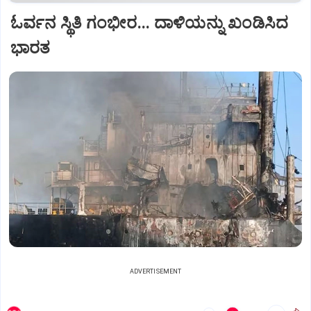
ಓರ್ವನ ಸ್ಥಿತಿ ಗಂಭೀರ... ದಾಳಿಯನ್ನು ಖಂಡಿಸಿದ
ಭಾರತ
ADVERTISEMENT