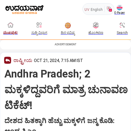
UV
English
E-Paper
ಮುಖಪುಟ
ಸುದ್ದಿ ವಿಭಾಗ
ದಿನ ಭವಿಷ್ಯ
ಹೊಂಗಿರಣ
Search
ADVERTISEMENT
ರಾಷ್ಟ್ರೀಯ
OCT 21, 2024, 7:15 AM IST
Andhra Pradesh; 2
ಮಕ್ಕಳಿದ್ದವರಿಗೆ ಮಾತ್ರ ಚುನಾವಣ
ಟಿಕೆಟ್‌!
ದೇಶದ ಹಿತಕ್ಕಾಗಿ ಹೆಚ್ಚು ಮಕ್ಕಳಿಗೆ ಜನ್ಮ ಕೊಡಿ: