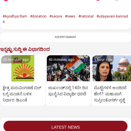
#Ayodhya Ram
#donation
#secure
#news
#national
#udayavani kannad
a
ADVERTISEMENT
ಇನ್ನಷ್ಟು ಸುದ್ದಿ ಈ ವಿಭಾಗದಿಂದ
25 minutes ago
40 minutes ago
1 hour ago
ಕ್ಷೇತ್ರ ಮರುವಿಂಗಡಣೆ ಬಿಲ್‌
ಜಾರ್ಖಂಡ್‌ನಲ್ಲಿ 14ನೇ ದಿನ
ಮೊಟ್ಟೆಗಳಿಗೆ ಅಂಜಿದರೆ
ಬಗ್ಗೆ ಮಂಡನೆ ಬಳಿಕ
ಪೂರೈಸಿದ ವಿದ್ಯಾರ್ಥಿ ಧರಣಿ
ಹೇಗೆ?: ಮಹುವಾಗೆ
ನಿರ್ಧಾರ: ಡಿಎಂಕೆ
ಸುಪ್ರೀಂಕೋರ್ಟ್ ಪ್ರಶ್ನೆ
LATEST NEWS