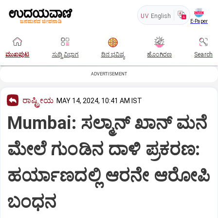
UV
English
E-Paper
ಮುಖಪುಟ
ಸುದ್ದಿ ವಿಭಾಗ
ದಿನ ಭವಿಷ್ಯ
ಹೊಂಗಿರಣ
Search
ADVERTISEMENT
ರಾಷ್ಟ್ರೀಯ
MAY 14, 2024, 10:41 AM IST
Mumbai: ಸಲ್ಮಾನ್ ಖಾನ್ ಮನೆ
ಮೇಲೆ ಗುಂಡಿನ ದಾಳಿ ಪ್ರಕರಣ:
ಹರ್ಯಾಣದಲ್ಲಿ ಆರನೇ ಆರೋಪಿ
ಬಂಧನ