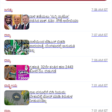
ಜಗತ್ತು
7:08 AM IST
ದಾಳಿ ತಡೆಯಲು ‘ಸುನ್ನಿ ನ್ಯಾಟೋ’
ರಚಿಸಿದ ಪಾಕ್‌, ಟರ್ಕಿ, ಸೌದಿ ಅರೇಬಿಯಾ
ರಾಜ್ಯ
7:07 AM IST
ನಾಳೆಯಿಂದ ಜೆಡಿಎಸ್‌ ಬಿಡದಿ
ಪಾದಯಾತ್ರೆ: ಬೆಂಗಳೂರಲ್ಲಿ ಅನುಮತಿ
ಇಲ್ಲ
ರಾಜ್ಯ
7:06 AM IST
ಗೃಹಲಕ್ಷ್ಮಿ 32ನೇ ಕಂತಿನ ಹಣ 2443
ಕೋಟಿ ರೂ. ಬಿಡುಗಡೆ
ರಾಷ್ಟ್ರೀಯ
7:01 AM IST
ಸಾಲ ವಸೂಲಿಗೆ ಬಿಗಿ ನಿಯಮ:
ಬೇಕಾಬಿಟ್ಟಿ ಫೋನ್‌ ಮಾಡಿ ಕಿರುಕುಳ
ನೀಡುವಂತಿಲ್ಲ
ರಾಜ್ಯ
7:01 AM IST