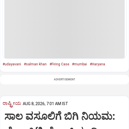
#udayavani
#salman khan
#Firing Case
#mumbai
#Haryana
ADVERTISEMENT
ರಾಷ್ಟ್ರೀಯ
AUG 8, 2026, 7:01 AM IST
ಸಾಲ ವಸೂಲಿಗೆ ಬಿಗಿ ನಿಯಮ: