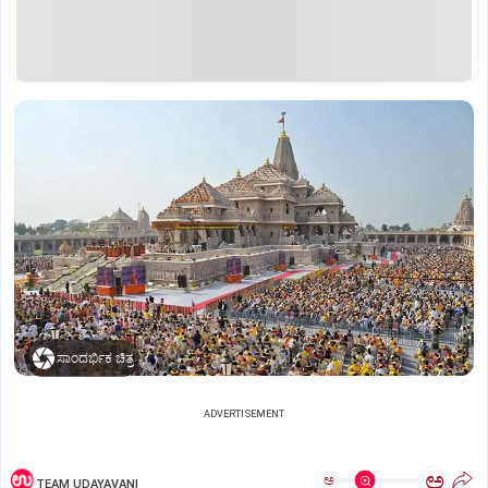
ಸಾಂದರ್ಭಿಕ ಚಿತ್ರ
ADVERTISEMENT
ಅ
ಅ
TEAM UDAYAVANI