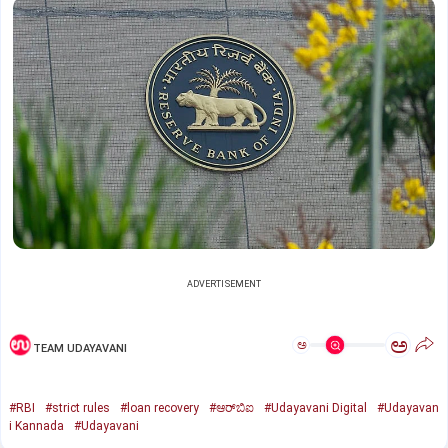
ADVERTISEMENT
ಅ
ಅ
TEAM UDAYAVANI
#RBI
#strict rules
#loan recovery
#ಆರ್‌ಬಿಐ
#Udayavani Digital
#Udayavan
i Kannada
#Udayavani