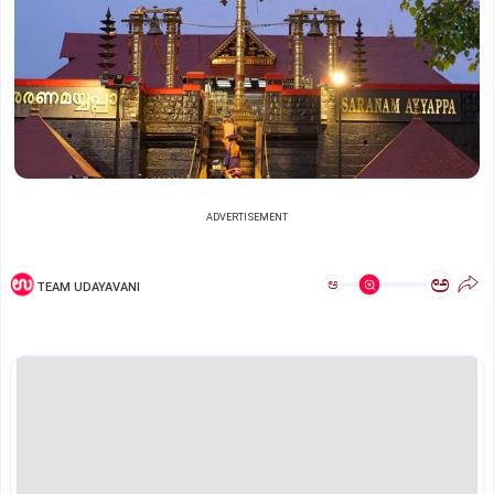
ADVERTISEMENT
ಅ
ಅ
TEAM UDAYAVANI