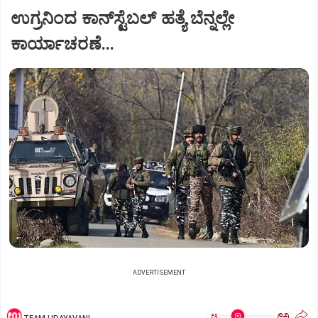
ಉಗ್ರನಿಂದ ಕಾನ್‌ಸ್ಟೆಬಲ್ ಹತ್ಯೆ ಬೆನ್ನಲ್ಲೇ
ಕಾರ್ಯಾಚರಣೆ...
ADVERTISEMENT
ಅ
ಅ