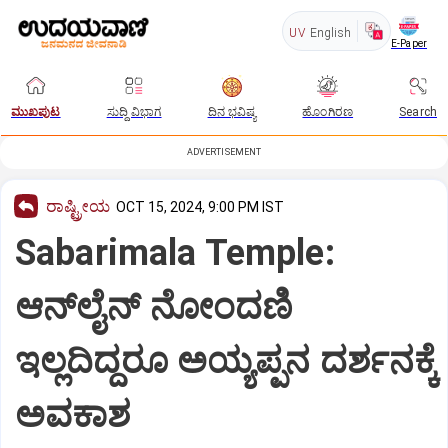
UV
English
E-Paper
ಮುಖಪುಟ
ಸುದ್ದಿ ವಿಭಾಗ
ದಿನ ಭವಿಷ್ಯ
ಹೊಂಗಿರಣ
Search
ADVERTISEMENT
ರಾಷ್ಟ್ರೀಯ
OCT 15, 2024, 9:00 PM IST
Sabarimala Temple:
ಆನ್‌ಲೈನ್‌ ನೋಂದಣಿ
ಇಲ್ಲದಿದ್ದರೂ ಅಯ್ಯಪ್ಪನ ದರ್ಶನಕ್ಕೆ
ಅವಕಾಶ