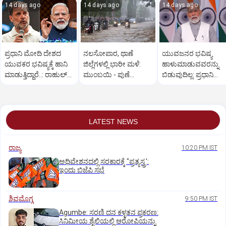
14 days ago
14 days ago
14 days ago
ಪ್ರಧಾನಿ ಮೋದಿ ದೇಶದ
ನಲಸೋಪಾರ, ಥಾಣೆ
ಯುವಜನರ ಭವಿಷ್ಯ
ಯುವಕರ ಭವಿಷ್ಯಕ್ಕೆ ಹಾನಿ
ಜಿಲ್ಲೆಗಳಲ್ಲಿ ಭಾರೀ ಮಳೆ:
ಹಾಳುಮಾಡುವವರನ್ನು
ಮಾಡುತ್ತಿದ್ದಾರೆ..: ರಾಹುಲ್‌
ಮುಂಬಯಿ - ಪುಣೆ
ಬಿಡುವುದಿಲ್ಲ: ಪ್ರಧಾನಿ
ಗಾಂಧಿ
ಹೆದ್ದಾರಿಯಲ್ಲಿ ಗುಡ್ಡ ಕುಸಿತ
ಮೋದಿ ಎಚ್ಚರಿಕೆ
LATEST NEWS
ರಾಜ್ಯ
10:20 PM IST
ಅಧಿವೇಶನದಲ್ಲಿ ಸರಕಾರಕ್ಕೆ "ಪ್ರತ್ಯಸ್ತ್ರ':
ಇಂದು ಬಿಜೆಪಿ ಸಭೆ
ಶಿವಮೊಗ್ಗ
9:50 PM IST
Agumbe: ಸರಣಿ ದನ ಕಳ್ಳತನ ಪ್ರಕರಣ:
ಸಿನಿಮೀಯ ಶೈಲಿಯಲ್ಲಿ ಆರೋಪಿಯನ್ನು