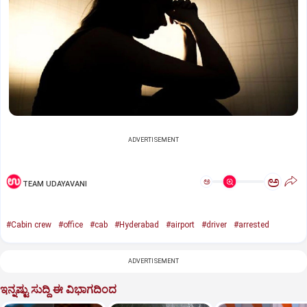
ADVERTISEMENT
ಅ
ಅ
TEAM UDAYAVANI
#Cabin crew
#office
#cab
#Hyderabad
#airport
#driver
#arrested
ADVERTISEMENT
ಇನ್ನಷ್ಟು ಸುದ್ದಿ ಈ ವಿಭಾಗದಿಂದ