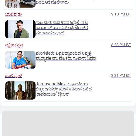
ಬಂಧಿಸಿದ ಪೊಲೀಸರು
ಬಾಲಿವುಡ್‌
9:10 PM IST
ಸಾಲ ಮರುಪಾವತಿಸದ ಹಿನ್ನೆಲೆ: ನಟ
ರಾಜಪಾಲ್ ಯಾದವ್‌ ಆಸ್ತಿ ಹರಾಜಿಗೆ
ಮುಂದಾದ ಬ್ಯಾಂಕ್
ದಕ್ಷಿಣಕನ್ನಡ
8:28 PM IST
ಮಂಗಳೂರು ವಿಶ್ವವಿದ್ಯಾಲಯದ ನಿವೃತ್ತ
ಪ್ರಾಧ್ಯಾಪಕಿ ಡಾ. ವಹೀದಾ ಸುಲ್ತಾನಾ ನಿಧನ
ಬಾಲಿವುಡ್‌
8:21 PM IST
Ramayana Movie: ಭಾರತೀಯ
ಚಿತ್ರರಂಗದಲ್ಲೇ ಹೊಸ ಇತಿಹಾಸ ಬರೆದ
ʼರಾಮಾಯಣʼ ಟ್ರೇಲರ್