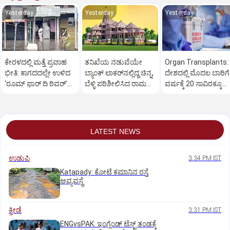
Yesterday
Yesterday
Yesterday
ಕೇರಳದಲ್ಲಿ ಮತ್ತೆ ಪ್ರವಾಹ
ತನಿಖೆಯ ನಡುವೆಯೇ
Organ Transplants:
ಭೀತಿ: ಕಾಗದದಲ್ಲೇ ಉಳಿದ
ಬ್ಯಾಂಕ್ ಲಾಕರ್‌ನಲ್ಲಿದ್ದ ಚಿನ್ನ,
ದೇಶದಲ್ಲಿ ಮೊದಲ ಬಾರಿಗೆ
‘ರೂಮ್ ಫಾರ್ ದಿ ರಿವರ್’
ಬೆಳ್ಳಿ ಪರಿಶೀಲಿಸಿದ ರಾಮ
ವರ್ಷಕ್ಕೆ 20 ಸಾವಿರಕ್ಕೂ
ಯೋಜನೆ!
ಮಂದಿರ ಟ್ರಸ್ಟ್
ಹೆಚ್ಚು ಅಂಗಾಂಗ ಕಸಿ
LATEST NEWS
ಉಡುಪಿ
3:34 PM IST
Katapady: ಕೋಟೆ ಕಮಾನಿನ ರಸ್ತೆ
ಅವ್ಯವಸ್ಥೆ
ಕ್ರೀಡೆ
3:31 PM IST
ENGvsPAK: ಇಂಗ್ಲೆಂಡ್‌ ಟೆಸ್ಟ್‌ ತಂಡಕ್ಕೆ