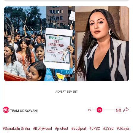
ADVERTISEMENT
ಅ
ಅ
TEAM UDAYAVANI
#Sonakshi Sinha
#Bollywood
#protest
#sup[port
#JPSC
#JSSC
#Udaya