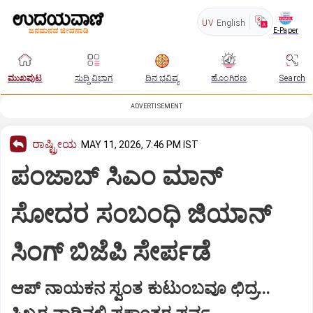
UV
English
E-Paper
ಮುಖಪುಟ
ಸುದ್ದಿ ವಿಭಾಗ
ದಿನ ಭವಿಷ್ಯ
ಹೊಂಗಿರಣ
Search
ADVERTISEMENT
ರಾಷ್ಟ್ರೀಯ
MAY 11, 2026, 7:46 PM IST
ಪಂಜಾಬ್ ಸಿಎಂ ಮಾನ್
ಸೋದರ ಸಂಬಂಧಿ ಜಿಯಾನ್
ಸಿಂಗ್ ಬಿಜೆಪಿ ಸೇರ್ಪಡೆ
ಆಪ್ ನಾಯಕನ ಸ್ವಂತ ಕುಟುಂಬವೂ ಛಿದ್ರ...