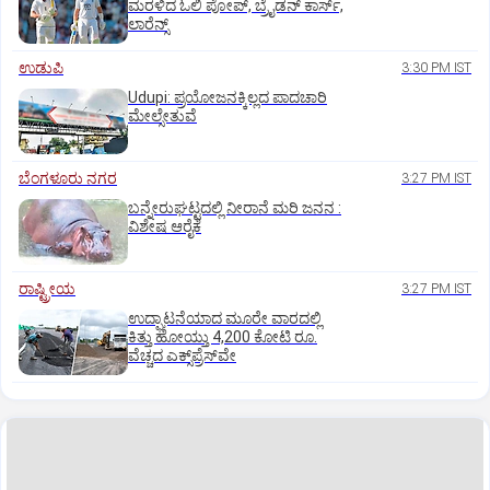
ಮರಳಿದ ಓಲಿ ಪೋಪ್, ಬ್ರೈಡನ್ ಕಾರ್ಸ್,
ಲಾರೆನ್ಸ್
ಉಡುಪಿ
3:30 PM IST
Udupi: ಪ್ರಯೋಜನಕ್ಕಿಲ್ಲದ ಪಾದಚಾರಿ
ಮೇಲ್ಸೇತುವೆ
ಬೆಂಗಳೂರು ನಗರ
3:27 PM IST
ಬನ್ನೇರುಘಟ್ಟದಲ್ಲಿ ನೀರಾನೆ ಮರಿ ಜನನ :
ವಿಶೇಷ ಆರೈಕೆ
ರಾಷ್ಟ್ರೀಯ
3:27 PM IST
ಉದ್ಘಾಟನೆಯಾದ ಮೂರೇ ವಾರದಲ್ಲಿ
ಕಿತ್ತು ಹೋಯ್ತು 4,200 ಕೋಟಿ ರೂ.
ವೆಚ್ಚದ ಎಕ್ಸ್‌ಪ್ರೆಸ್‌ವೇ