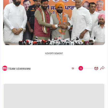
ADVERTISEMENT
ಅ
ಅ
TEAM UDAYAVANI