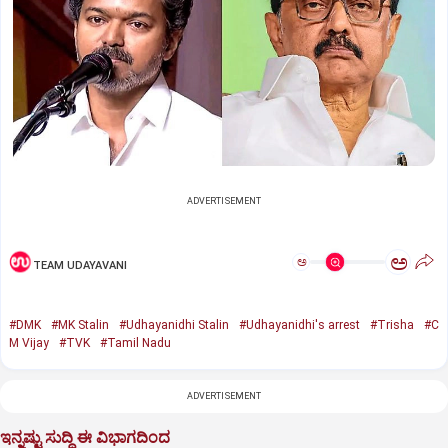
ADVERTISEMENT
ಅ
ಅ
TEAM UDAYAVANI
#DMK
#MK Stalin
#Udhayanidhi Stalin
#Udhayanidhi's arrest
#Trisha
#C
M Vijay
#TVK
#Tamil Nadu
ADVERTISEMENT
ಇನ್ನಷ್ಟು ಸುದ್ದಿ ಈ ವಿಭಾಗದಿಂದ