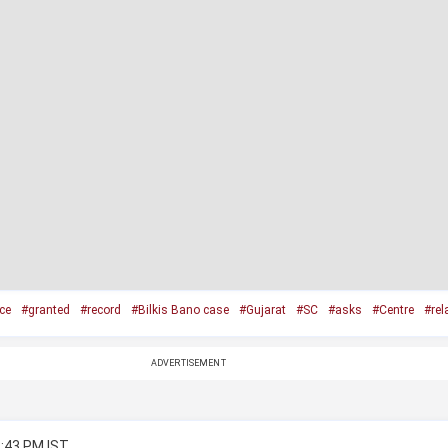
ce
#granted
#record
#Bilkis Bano case
#Gujarat
#SC
#asks
#Centre
#rel
ADVERTISEMENT
2:43 PM IST