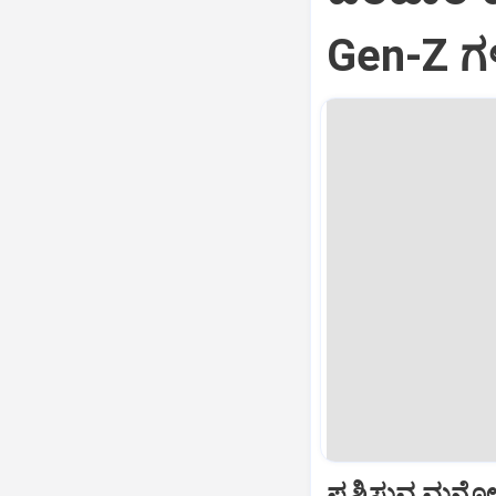
Gen-Z ಗಳ
ಪ್ರಶ್ನಿಸುವ ಮನೋ