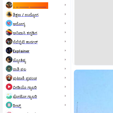
ಇಸ್ರೇಲ್- ಇರಾನ್‌ ಯುದ್ಧ
ಶಿಕ್ಷಣ / ಉದ್ಯೋಗ
ಆರೋಗ್ಯ
ಅನಿವಾಸಿ ಕನ್ನಡಿಗ
ಸೆಲೆಬ್ರಿಟಿ ಕಾರ್ನರ್‌
Explainer
ಜ್ಯೋತಿಷ್ಯ
ರಾಶಿ ಫಲ
ಪುಟಾಣಿ ಪ್ರಪಂಚ
ವೀಡಿಯೊ ಗ್ಯಾಲರಿ
ಫೋಟೋ ಗ್ಯಾಲರಿ
ರೀಲ್ಸ್