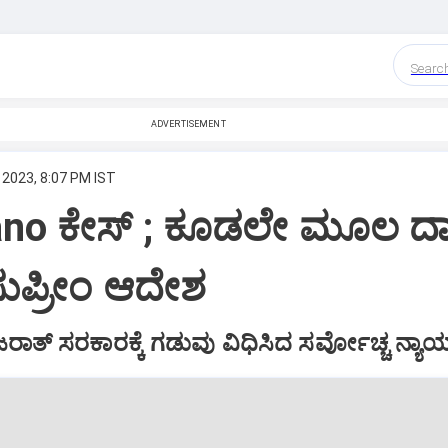
Searc
ADVERTISEMENT
 2023, 8:07 PM IST
Bano ಕೇಸ್ ; ಕೂಡಲೇ ಮೂಲ ದ
 ಸುಪ್ರೀಂ ಆದೇಶ
ುಜರಾತ್ ಸರಕಾರಕ್ಕೆ ಗಡುವು ವಿಧಿಸಿದ ಸರ್ವೋಚ್ಚ ನ್