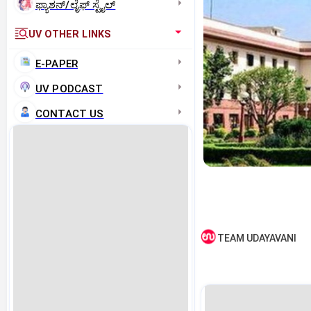
ಫ್ಯಾಶನ್/ಲೈಫ್‌ ಸ್ಟೈಲ್
UV OTHER LINKS
E-PAPER
UV PODCAST
CONTACT US
TEAM UDAYAVANI