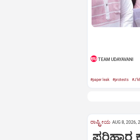
TEAM UDAYAVANI
#paper leak
#protests
#J'k
ರಾಷ್ಟ್ರೀಯ
AUG 8, 2026, 
ಪರಿಹಾರ ಕ