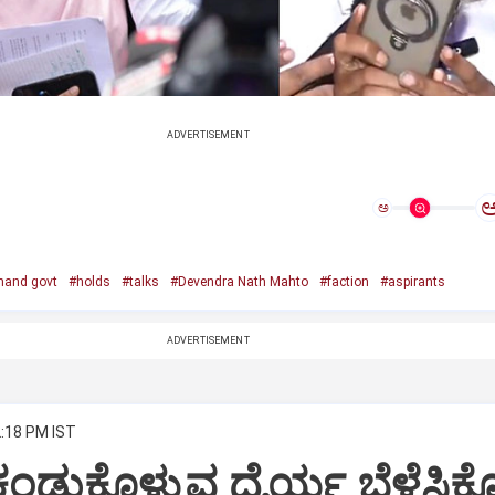
ADVERTISEMENT
ಅ
hand govt
#holds
#talks
#Devendra Nath Mahto
#faction
#aspirants
ADVERTISEMENT
2:18 PM IST
ಂಡುಕೊಳ್ಳುವ ಧೈರ್ಯ ಬೆಳೆಸಿಕೊಳ್