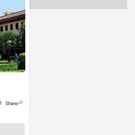
ಅ
Share