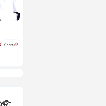
ಅ
Share
ಳಿ: