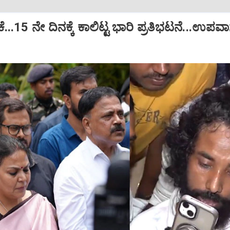
ೋರಿಕೆ...15 ನೇ ದಿನಕ್ಕೆ ಕಾಲಿಟ್ಟ ಭಾರಿ ಪ್ರತಿಭಟನೆ...ಉಪವ