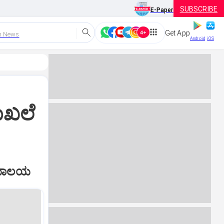
SUBSCRIBE
E-Paper
Get App
h News
Android
iOS
ಾಖಲೆ
ಯಾಯಾಲಯ