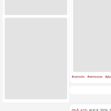
#convicts
#remission
#pla
ರಾಷ್ಟ್ರೀಯ
AUG 8, 2026, 