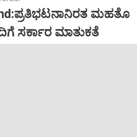
nd:ಪ್ರತಿಭಟನಾನಿರತ ಮಹತೊ
ಗೆ ಸರ್ಕಾರ ಮಾತುಕತೆ