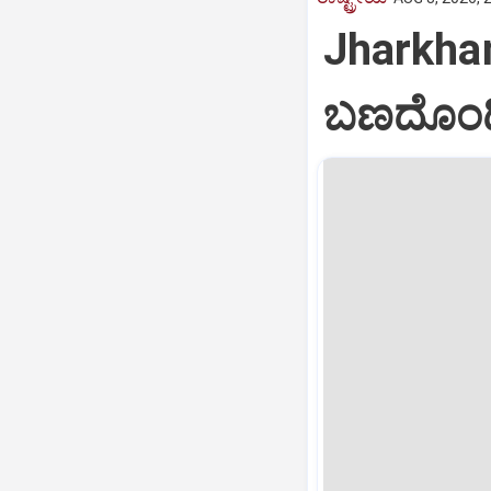
Jharkha
ಬಣದೊಂದಿ